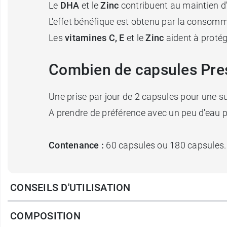
Le
DHA
et le
Zinc
contribuent au maintien d'
L'effet bénéfique est obtenu par la consom
Les
vitamines C, E
et le
Zinc
aident à protég
Combien de capsules Prese
Une prise par jour de 2 capsules pour une 
A prendre de préférence avec un peu d'eau 
Contenance :
60 capsules ou 180 capsules.
Découvrez également les
capsules PreserVi
CONSEILS D'UTILISATION
Fabricant
COMPOSITION
CHAUVIN