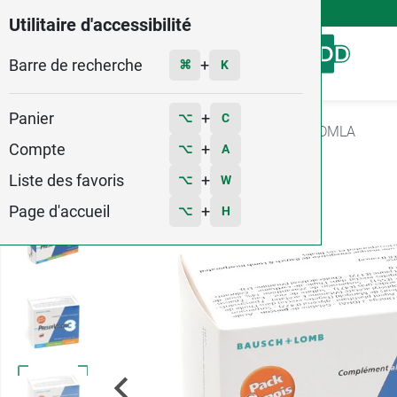
4,9
Voir les 58579 avis
Utilitaire d'accessibilité
Barre de recherche
Menu
+
⌘
K
Panier
+
⌥
C
Accueil
Santé
Yeux
Vitamines : Vision et DMLA
Compte
+
⌥
A
31
Liste des favoris
+
⌥
W
Page d'accueil
+
⌥
H