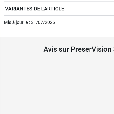
34000 Montpellier
VARIANTES DE L'ARTICLE
France
Mis à jour le : 31/07/2026
04.67.12.30.30
Avis sur PreserVision