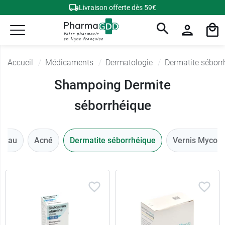
Livraison offerte dès 59€
Accueil
Médicaments
Dermatologie
Dermatite séborr
Shampoing Dermite
séborrhéique
a peau
Acné
Dermatite séborrhéique
Vernis Mycose