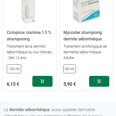
Ciclopirox olamine 1,5 %
Mycoster shampoing
shampooing
dermite séborrhéique
Traitement de la dermite
Traitement antifongique de
séborrhéique du cuir chevelu
dermatite séborrhéique -
- Dès 12 ans
Adulte
100 ml
60 ml
6,15 €
5,90 €
La
dermite séborrhéique
, aussi appelée dermatite