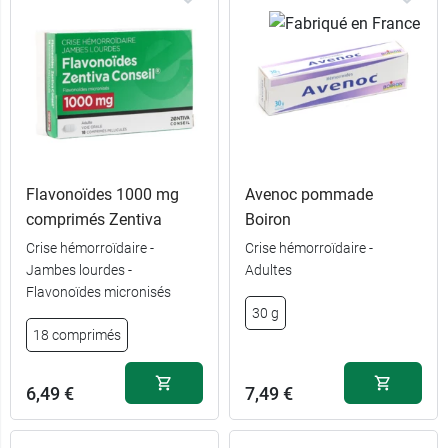
Flavonoïdes 1000 mg
Avenoc pommade
comprimés Zentiva
Boiron
Crise hémorroïdaire -
Crise hémorroïdaire -
Jambes lourdes -
Adultes
Flavonoïdes micronisés
30 g
18 comprimés
6,49 €
7,49 €