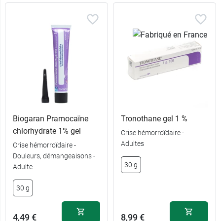
Biogaran Pramocaïne
Tronothane gel 1 %
chlorhydrate 1% gel
Crise hémorroïdaire -
Adultes
Crise hémorroïdaire -
Douleurs, démangeaisons -
30 g
Adulte
30 g
4,49 €
8,99 €