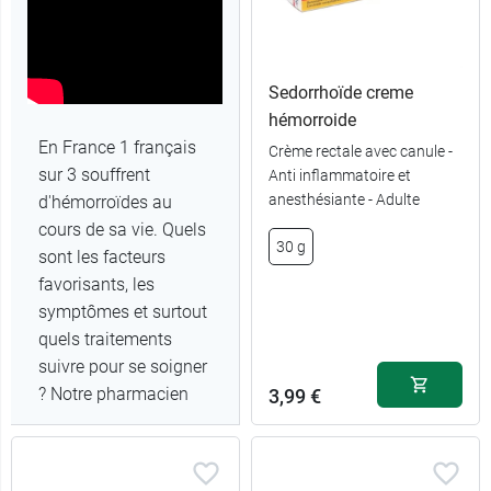
Sedorrhoïde creme
hémorroide
En France 1 français
Crème rectale avec canule -
sur 3 souffrent
Anti inflammatoire et
anesthésiante - Adulte
d'hémorroïdes au
cours de sa vie. Quels
30 g
sont les facteurs
favorisants, les
symptômes et surtout
quels traitements
suivre pour se soigner
? Notre pharmacien
3,99 €
Samuel Rault fait le
point.