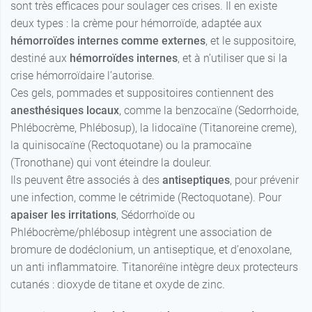
sont très efficaces pour soulager ces crises. Il en existe
deux types : la crème pour hémorroïde, adaptée aux
hémorroïdes internes comme externes
, et le suppositoire,
destiné aux
hémorroïdes internes
, et à n’utiliser que si la
crise hémorroïdaire l’autorise.
Ces gels, pommades et suppositoires contiennent des
anesthésiques locaux
, comme la benzocaïne (Sedorrhoide,
Phlébocrème, Phlébosup), la lidocaïne (Titanoreine creme),
la quinisocaïne (Rectoquotane) ou la pramocaïne
(Tronothane) qui vont éteindre la douleur.
Ils peuvent être associés à des
antiseptiques
, pour prévenir
une infection, comme le cétrimide (Rectoquotane). Pour
apaiser les irritations
, Sédorrhoïde ou
Phlébocrème/phlébosup intègrent une association de
bromure de dodéclonium, un antiseptique, et d’enoxolane,
un anti inflammatoire. Titanoréïne intègre deux protecteurs
cutanés : dioxyde de titane et oxyde de zinc.