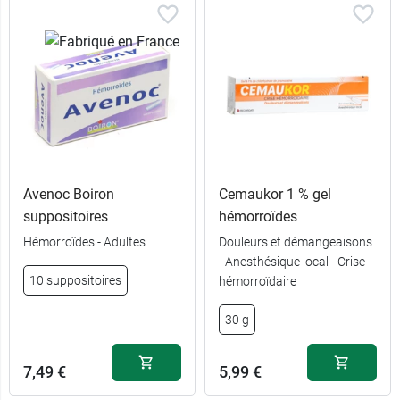
Avenoc Boiron
Cemaukor 1 % gel
suppositoires
hémorroïdes
Hémorroïdes - Adultes
Douleurs et démangeaisons
- Anesthésique local - Crise
10 suppositoires
hémorroïdaire
30 g
7,49 €
5,99 €