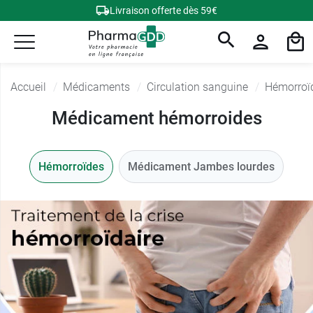
Livraison offerte dès 59€
Accueil
Médicaments
Circulation sanguine
Hémorroï
Médicament hémorroides
Hémorroïdes
Médicament Jambes lourdes