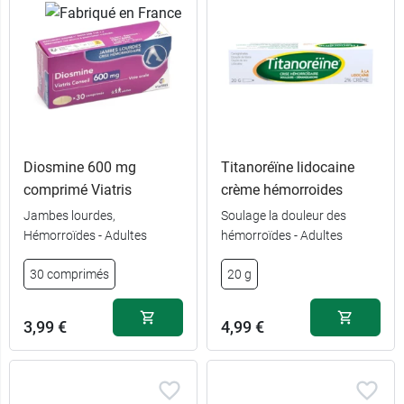
Diosmine 600 mg
Titanoréïne lidocaine
comprimé Viatris
crème hémorroides
Jambes lourdes,
Soulage la douleur des
Hémorroïdes - Adultes
hémorroïdes - Adultes
30 comprimés
20 g
3,99 €
4,99 €