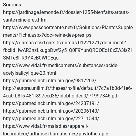
Sources :
https://jardinage.lemonde.fr/dossier-1255-bienfaits-atouts-
sante-reine-pres.html
https://www.passeportsante.net/fr/Solutions/PlantesSupple
ments/Fiche.aspx?doc=reine-des-pres_ps
https://dumas.ccsd.cnrs.fr/dumas-01221271/document?
fbclid=IwAR3nzLkugbDwf2y5_Q0F9YunQRQOEc18xZA3lsZI
SMTe8HR9YXeB0WtCEqo
https://www.vidal.fr/medicaments/substances/acide-
acetylsalicylique-20.html
https://pubmed.ncbi.nlm.nih.gov/9817203/
http://aurore.unilim.fr/theses/nxfile/default/7c7a1b3d-f1e6-
4ca0-b8f5-481f897ccd35/blobholder:0/P1997346.pdf
https://pubmed.ncbi.nlm.nih.gov/24237191/
https://pubmed.ncbi.nlm.nih.gov/20206140/
https://pubmed.ncbi.nlm.nih.gov/22711544/
https://www.vidal.fr/maladies/appareil-
locomoteur/arthrose-rhumatismes/phytotherapie-