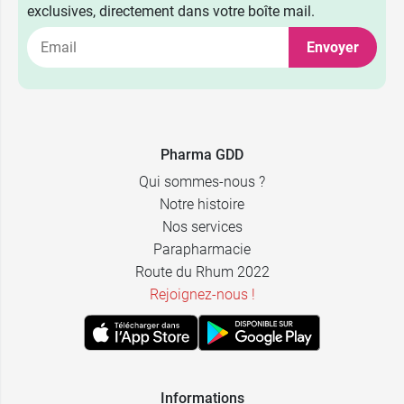
exclusives, directement dans votre boîte mail.
1,98 €
Viatris
Envoyer
2,49 €
Biogaran
1,98 €
Eg Labo
Pharma GDD
Qui sommes-nous ?
Notre histoire
Nos services
Parapharmacie
Route du Rhum 2022
Rejoignez-nous !
Informations