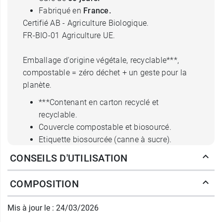
Fabriqué en
France.
Certifié AB - Agriculture Biologique.
FR-BIO-01 Agriculture UE.
Emballage d'origine végétale, recyclable***,
compostable = zéro déchet + un geste pour la
planète.
***Contenant en carton recyclé et
recyclable.
Couvercle compostable et biosourcé.
Etiquette biosourcée (canne à sucre).
CONSEILS D'UTILISATION
Posologie de Nat et Form
Ecoresponsable reine des prés bio
COMPOSITION
gélules
Mis à jour le : 24/03/2026
4 gélules par jour.