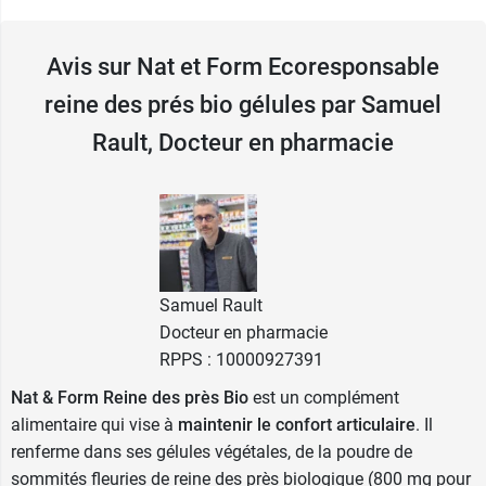
A avaler avec un grand verre d'eau au milieu des
repas.
Avis sur Nat et Form Ecoresponsable
reine des prés bio gélules par Samuel
Contenance :
200 gélules d'origine végétale.
Poids net :
55 g.
Rault, Docteur en pharmacie
On peut retrouver la reine des prés dans la
tisane
Articulation bio de Nat et Form
.
Fabricant
Samuel Rault
NATEFORME
Docteur en pharmacie
ZA de kerloudan
RPPS : 10000927391
56270 PLOEMEUR FRANCE
France
Nat & Form Reine des près Bio
est un complément
+33 297 863 379
alimentaire qui vise à
maintenir le confort articulaire
. Il
renferme dans ses gélules végétales, de la poudre de
sommités fleuries de reine des près biologique (800 mg pour