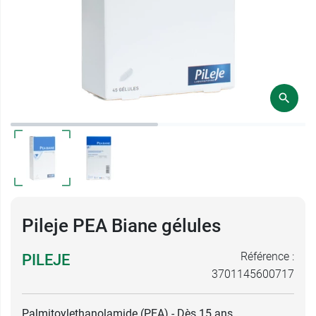
Pileje PEA Biane gélules
Référence :
PILEJE
3701145600717
Palmitoylethanolamide (PEA) - Dès 15 ans