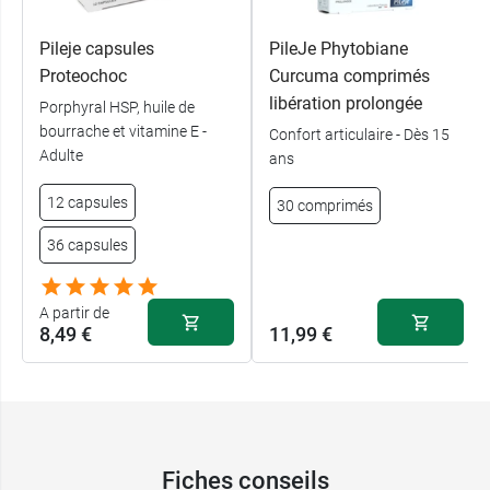
Pileje capsules
PileJe Phytobiane
Proteochoc
Curcuma comprimés
libération prolongée
Porphyral HSP, huile de
bourrache et vitamine E -
Confort articulaire - Dès 15
Adulte
ans
12 capsules
30 comprimés
36 capsules
A partir de
8,49 €
11,99 €
Fiches conseils