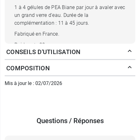
1 à 4 gélules de PEA Biane par jour à avaler avec
un grand verre d'eau. Durée de la
complémentation : 11 à 45 jours.
Fabriqué en France.
Poids net : 22 g
CONSEILS D'UTILISATION
Conditionnement :
45 gélules
PileJe propose un large choix de compléments.
COMPOSITION
Découvrez par exemple
Cartimotil Structure
.
Mis à jour le : 02/07/2026
Fabricant
PILEJE
7 rue des 2 provinces
49270 Saint Laurent Des Autels
Questions / Réponses
France