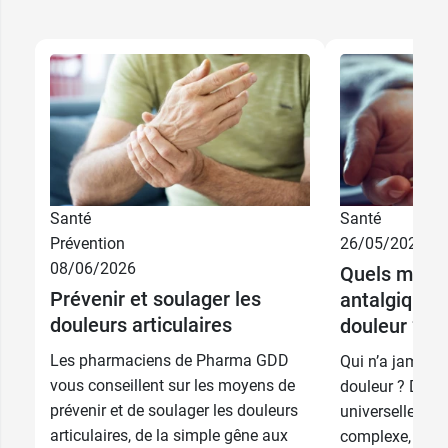
Santé
Santé
Prévention
26/05/2026
08/06/2026
Quels médi
8,49 €
12 capsules
Prévenir et soulager les
antalgiques 
douleurs articulaires
douleur ?
16,49 €
36 capsules
Les pharmaciens de Pharma GDD
Qui n’a jamais 
vous conseillent sur les moyens de
douleur ? Derri
prévenir et de soulager les douleurs
universelle se
articulaires, de la simple gêne aux
complexe, régi 