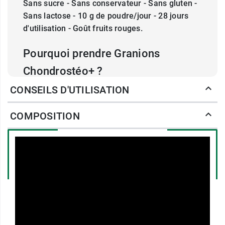
Sans sucre - Sans conservateur - Sans gluten -
Sans lactose - 10 g de poudre/jour - 28 jours
d'utilisation - Goût fruits rouges.
Pourquoi prendre Granions
Chondrostéo+ ?
CONSEILS D'UTILISATION
Le mauvais fonctionnement articulaire (genoux,
hanches, dos, cervicales, chevilles, épaules,
COMPOSITION
poignets, doigts...) peut provoquer des
sensations désagréables qui impactent la
qualité de vie au quotidien : sensibilité accrue,
perte de souplesse, de mobilité... Ces atteintes
peuvent être dues à la pratique d'un sport, les
changements de saison, l'âge, une mauvaise
posture.
Le
Laboratoire des Granions
a développé une