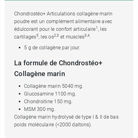
Chondrostéo+ Articulations collagène marin
poudre est un complément alimentaire avec
1
édulcorant pour le confort articulaire
, les
5
2,3
3,4
cartilages
, les os
et muscles
.
5 g de collagène par jour.
La formule de Chondrostéo+
Collagène marin
Collagène marin 5040 mg.
Glucosamine 1100 mg.
Chondroïtine 150 mg.
MSM 300 mg.
Collagène marin hydrolysé de type I & II de bas
poids moléculaire (<2000 daltons).