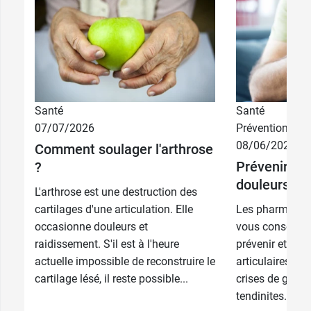
une assimilation complète des actifs.
Ce pot permet de réaliser 28 portions
journalières. Programme de 3 mois
recommandé.
A consommer dans un délai de 1 mois après
ouverture.
Santé
Santé
270
27,39 €
comprimés
07/07/2026
Prévention
1 cuillère doseuse = 1 cuillère à soupe rase.
08/06/2026
Comment soulager l'arthrose
180
2 x 120
19,98 €
33,90 €
Prévenir et 
comprimés
comprimés
?
Poids net :
280 g. 28 jours d'utilisation. 10 g de
douleurs art
poudre/jour.
L'arthrose est une destruction des
90
120
13,99 €
23,98 €
comprimés
comprimés
cartilages d'une articulation. Elle
Les pharmacie
Découvrez les différents produits de la gamme,
occasionne douleurs et
vous conseille
par exemple le
gel de massage Chondrostéo
raidissement. S'il est à l'heure
prévenir et de 
Fort
.
actuelle impossible de reconstruire le
articulaires, d
cartilage lésé, il reste possible...
crises de goutt
tendinites. L’ex
Fabricant