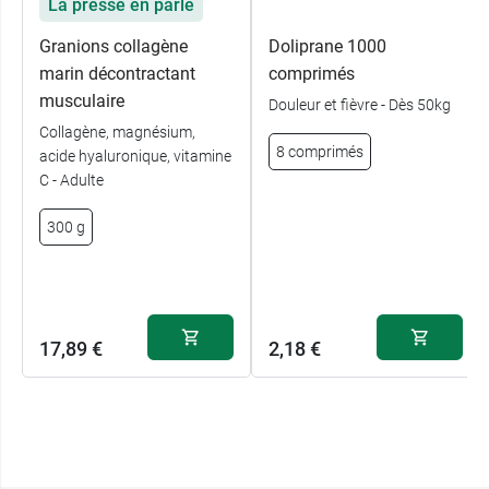
La presse en parle
Granions collagène
Doliprane 1000
marin décontractant
comprimés
musculaire
Douleur et fièvre - Dès 50kg
Collagène, magnésium,
8 comprimés
acide hyaluronique, vitamine
C - Adulte
300 g
17,89 €
2,18 €