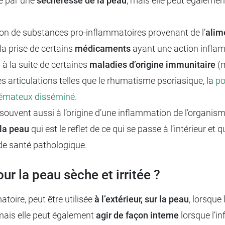
ée par une
sécheresse de la peau
, mais elle peut égalemen
tion de substances pro-inflammatoires provenant de l’
alim
 la prise de certains
médicaments
ayant une action infla
à la suite de certaines
maladies d’origine immunitaire
(m
 articulations telles que le rhumatisme psoriasique, la
po
hémateux disséminé
.
t souvent aussi à l’origine d’une inflammation de l’organism
 la peau
qui est le reflet de ce qui se passe à l’intérieur et
 de santé pathologique.
ur la peau sèche et irritée ?
toire, peut être utilisée
à l’extérieur, sur la peau
, lorsque
mais elle peut également
agir de façon interne
lorsque l’in