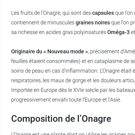
Les fruits de l’Onagre, qui sont des
capsules
que l’on 
contiennent de minuscules
graines noires
que l’on pr
sa richesse en acides gras polyinsaturés
Oméga-3
e
Originaire du « Nouveau mode »
, précisément d’Amér
feuilles étaient consommées) et en cataplasme de ses 
soins de peau en cas d’inflammation. L’Onagre était é
respiratoires, les maux de gorge et les douleurs artic
Importée en Europe dès le XVIe siècle par les bateaux
progressivement envahi toute l’Europe et l’Asie.
Composition de l’Onagre
L’Onagre est une plante dont on utilise les graines p