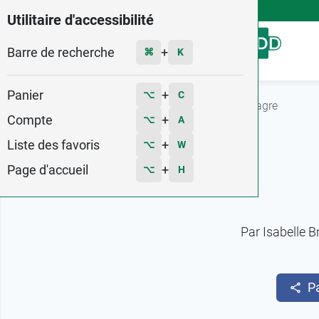
4,9
Voir les 58579 avis
Utilitaire d'accessibilité
Barre de recherche
Menu
+
⌘
K
Panier
+
⌥
C
Accueil
Fiches conseils
Les bienfaits de l'Onagre
Compte
+
⌥
A
Liste des favoris
+
⌥
W
Page d'accueil
+
⌥
H
Par
Isabelle B
P