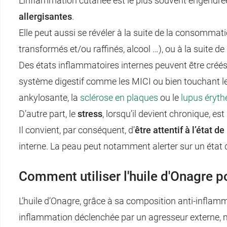
L’inflammation cutanée est le plus souvent engendr
allergisantes
.
Elle peut aussi se révéler à la suite de la consomma
transformés et/ou raffinés, alcool …), ou à la suite de
Des états inflammatoires internes peuvent être créés 
système digestif comme les MICI ou bien touchant les
ankylosante, la
sclérose en plaques
ou le
lupus éryt
D’autre part, le
stress
, lorsqu’il devient chronique, es
Il convient, par conséquent, d’
être attentif à l’état de
interne. La peau peut notamment alerter sur un état
Comment utiliser l'huile d'Onagre po
L’huile d’Onagre, grâce à sa composition anti-inflamma
inflammation déclenchée par un agresseur externe, 