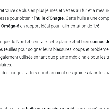
retrouve de plus en plus jeunes et vertes au fur et à mesu
esse pour obtenir l’
huile d’Onagre
. Cette huile a une comp
t
Oméga-6
en rapport idéal pour l'alimentation de 1/6.
ique du Nord et centrale, cette plante était bien
connue d
feuilles pour soigner leurs blessures, coups et problèmes h
galement utilisée en tant que plante médicinale pour les t
ulaires.
 des conquistadors qui charriaient ses graines dans les bal
our obtenir une
huile par pression à froid
, aux propriétés r