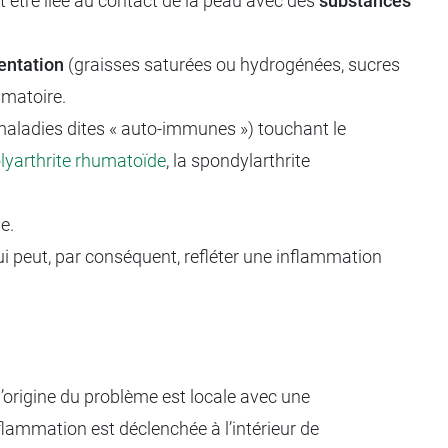
t être liée au contact de la peau avec des
substances
entation
(graisses saturées ou hydrogénées, sucres
mmatoire.
aladies dites « auto-immunes ») touchant le
lyarthrite rhumatoïde
, la spondylarthrite
e.
 qui peut, par conséquent, refléter une inflammation
 l’origine du problème est locale avec une
flammation est déclenchée à l’intérieur de