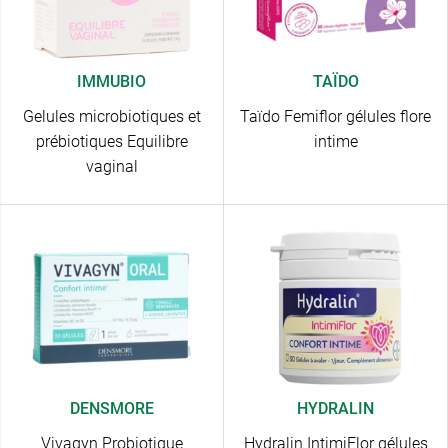
IMMUBIO
TAÏDO
Gelules microbiotiques et
Taïdo Femiflor gélules flore
prébiotiques Equilibre
intime
vaginal
DENSMORE
HYDRALIN
Vivagyn Probiotique
Hydralin IntimiFlor gélules