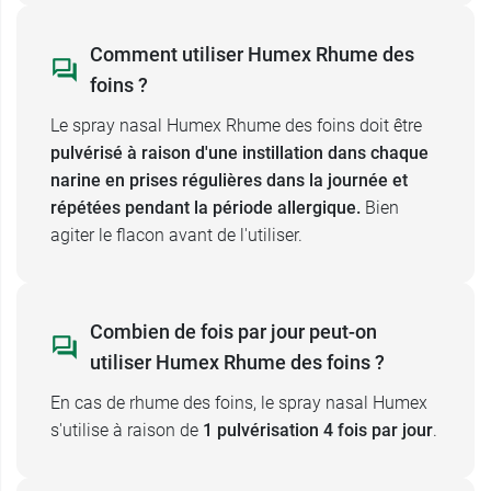
cushingoïdes, un amincissement cutané, des
hématomes sous-cutanés, un glaucome, une
Comment utiliser Humex Rhume des
cataracte, une insuffisance surrénalienne, une
foins ?
diminution de la densité osseuse, un retard de
croissance chez les enfants et les adolescents
Le spray nasal Humex Rhume des foins doit être
des troubles psychologiques et du
pulvérisé à raison d'une instillation dans chaque
comportement avec une hyperactivité
narine en prises régulières dans la journée et
psychomotrice, des troubles du sommeil, une
répétées pendant la période allergique.
Bien
anxiété, une dépression ou de l'agressivité en
agiter le flacon avant de l'utiliser.
particulier chez l’enfant.
Par ailleurs, le
chlorure de benzalkonium
contenu dans le flacon peut engendrer, lorsque
Combien de fois par jour peut-on
l'usage se fait sur une longue durée, un
utiliser Humex Rhume des foins ?
phénomène d'irritation ou un gonflement à
l'intérieur du nez lié à un œdème de la muqueuse
En cas de rhume des foins, le spray nasal Humex
nasale.
s'utilise à raison de
1 pulvérisation 4 fois par jour
.