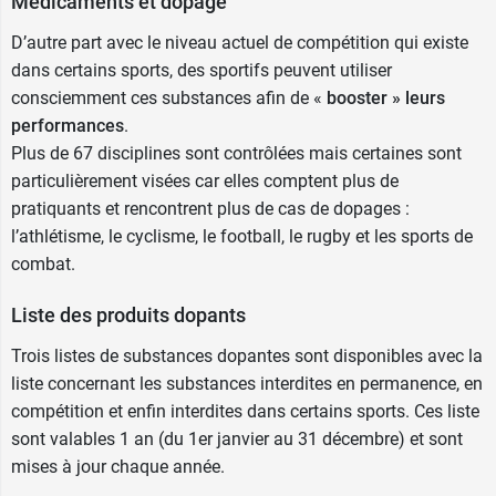
Médicaments et dopage
soit son principe actif, la béclometasone ou
D’autre part avec le niveau actuel de compétition qui existe
ses excipients,
dans certains sports, des sportifs peuvent utiliser
troubles de coagulation sanguine
consciemment ces substances afin de «
booster » leurs
notamment les
saignements de nez
,
performances
.
opération récente du nez
ou en
prévision,
Plus de 67 disciplines sont contrôlées mais certaines sont
traumatisme du nez,
particulièrement visées car elles comptent plus de
ulcération de la cloison nasale,
pratiquants et rencontrent plus de cas de dopages :
ulcère digestif,
l’athlétisme, le cyclisme, le football, le rugby et les sports de
infection bactérienne
, par exemple,
une
combat.
tuberculose pulmonaire
non traitée,
infection virale
comme l'
infection par le
Liste des produits dopants
virus de l'herpès qu'elle soit nasale,
Trois listes de substances dopantes sont disponibles avec la
oculaire ou même orale
liste concernant les substances interdites en permanence, en
infection fongique
(candidose etc).
compétition et enfin interdites dans certains sports. Ces liste
Précautions d'utilisation de Humex
sont valables 1 an (du 1er janvier au 31 décembre) et sont
mises à jour chaque année.
Rhume des foins