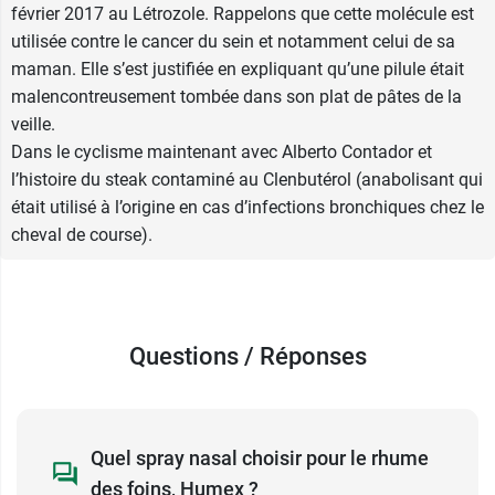
février 2017 au Létrozole. Rappelons que cette molécule est
foins
utilisée contre le cancer du sein et notamment celui de sa
maman. Elle s’est justifiée en expliquant qu’une pilule était
Effets indésirables de Humex Rhume des
malencontreusement tombée dans son plat de pâtes de la
foins à doses recommandées
veille.
Le spray nasal Humex Rhume des foins peut être
Dans le cyclisme maintenant avec Alberto Contador et
à l'origine d'effets indésirables. En effet, Humex
l’histoire du steak contaminé au Clenbutérol (anabolisant qui
Rhume des foins peut être la cause de :
était utilisé à l’origine en cas d’infections bronchiques chez le
cheval de course).
réactions allergiques avec prurit, éruptions
cutanées, œdème de Quincke (gonflement
du visage et de la gorge ...). Dans ce cas,
demandez une consultation médicale
immédiate.
Questions / Réponses
écoulement nasal, picotements,
démangeaisons (uniquement en début de
traitement)
Quel spray nasal choisir pour le rhume
assèchement et irritation des muqueuses
nasales et de la gorge,
des foins, Humex ?