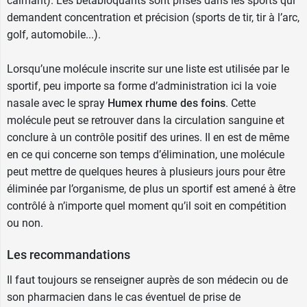
calmant). Les bêtabloquants sont prisés dans les sports qui
De même, consultez votre médecin si vos
demandent concentration et précision (sports de tir, tir à l’arc,
symptômes de rhume des foins continuent en
golf, automobile...).
dehors de la période de pollinisation.
Ne jamais augmenter
les doses et la posologie
Lorsqu’une molécule inscrite sur une liste est utilisée par le
préconisées ni la durée du traitement par le
sportif, peu importe sa forme d’administration ici la voie
spray Humex Rhume des foins.
nasale avec le spray
Humex rhume des foins
. Cette
molécule peut se retrouver dans la circulation sanguine et
Humex Rhume des foins nécessite des
conclure à un contrôle positif des urines. Il en est de même
précautions d'emploi dans certains cas.
en ce qui concerne son temps d’élimination, une molécule
Humex Rhume des foins chez la femme
peut mettre de quelques heures à plusieurs jours pour être
enceinte ou en allaitement
éliminée par l’organisme, de plus un sportif est amené à être
contrôlé à n’importe quel moment qu’il soit en compétition
Pendant la grossesse et l'allaitement, ce
ou non.
corticoïde
ne sera utilisé que si votre médecin
le juge nécessaire
.
Les recommandations
Humex Rhume des foins et interactions
Il faut toujours se renseigner auprès de son médecin ou de
son pharmacien dans le cas éventuel de prise de
médicamenteuses