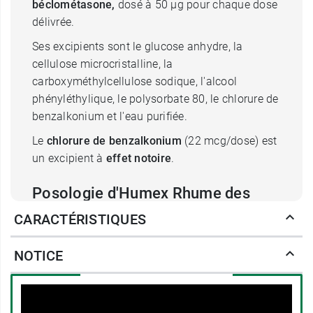
béclométasone,
dosé à 50 µg pour chaque dose
délivrée.
Ses excipients sont le glucose anhydre, la
cellulose microcristalline, la
carboxyméthylcellulose sodique, l'alcool
phényléthylique, le polysorbate 80, le chlorure de
benzalkonium et l'eau purifiée.
Le
chlorure de benzalkonium
(22 mcg/dose) est
un excipient à
effet notoire
.
Posologie d'Humex Rhume des
foins beclometasone 50
CARACTÉRISTIQUES
Humex rhume des foins est réservé à l'
adulte de
NOTICE
plus de 15 ans
.
Utiliser le spray nasal Humex rhume des foins
dès l'apparition des symptômes à raison d'
1