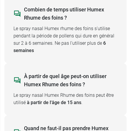
Ce traitement local peut être associé si
nécessaire, aux comprimés de
Cétirizine Humex
Combien de temps utiliser Humex
allergie
.
Rhume des foins ?
Le spray nasal Humex rhume des foins s'utilise
Conditionnement :
un flacon pulvérisateur
pendant la période de pollens qui dure en général
pressurisé de 100 doses
sur 2 à 6 semaines. Ne pas l'utiliser plus de
6
semaines
À partir de quel âge peut-on utiliser
Humex Rhume des foins ?
Le spray nasal Humex Rhume des foins peut être
utilisé
à partir de l'âge de 15 ans
.
Quand ne faut-il pas prendre Humex