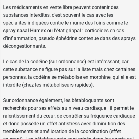
Les médicaments en vente libre peuvent contenir des
L'efficacité d'Humex rhume des foins est
substances interdites, c’est souvent le cas avec les
pleinement évaluable au bout de 48 à 72h (un
spécialités indiquées contre le rhume des foins comme le
délai de quelques jours est nécessaire pour
spray nasal Humex
ou l’état grippal : corticoïdes en cas
évaluer son efficacité). Si
aucune amélioration
d’inflammation, pseudo éphédrine contenue dans des sprays
n'est observée
au bout d'une semaine, consultez
décongestionnants.
votre médecin.
Si le nez est très bouché, il est nécessaire de voir
Le cas de la codéine (sur ordonnance) est intéressant, car
votre médecin avant toute utilisation de Humex
cette substance ne figure pas sur la liste mais chez certaines
rhume des foins.
personnes, la codéine se métabolise en morphine, qui elle est
Si vous notez l'apparition de symptômes
tels
interdite (chez les métaboliseurs rapides).
que de la fièvre, des expectorations, un
écoulement nasal infecté (jaune), une
Sur ordonnance également, les bêtabloquants sont
conjonctivite ou un essoufflement, des
recherchés pour ses effets au niveau cardiaque : il permet le
sifflements, de la toux (signes d'asthme), arrêtez
ralentissement du cœur, de contrôler sa fréquence cardiaque
le traitement par Humex Rhume des foins et
et donc possède un effet antistress avec diminution des
consultez un médecin.
tremblements et amélioration de la coordination (effet