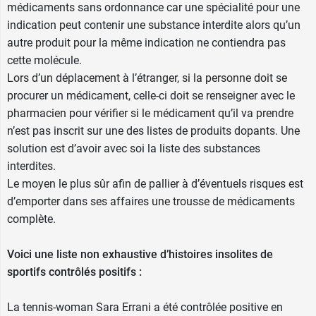
médicaments sans ordonnance car une spécialité pour une
Humex rhume des foins ne doit pas être associé
indication peut contenir une substance interdite alors qu’un
à un autre
corticoïde que ce soit par voie orale
autre produit pour la même indication ne contiendra pas
ou inhalée
: demandez les conseils de votre
cette molécule.
pharmacien en cas de doute.
Lors d’un déplacement à l’étranger, si la personne doit se
procurer un médicament, celle-ci doit se renseigner avec le
De même pour tout autre médicament pris,
pharmacien pour vérifier si le médicament qu’il va prendre
demandez à votre médecin ou à nos
n’est pas inscrit sur une des listes de produits dopants. Une
pharmaciens avant de prendre Humex Rhume
solution est d’avoir avec soi la liste des substances
des foins.
interdites.
Humex Rhume des foins et sport
Le moyen le plus sûr afin de pallier à d’éventuels risques est
d’emporter dans ses affaires une trousse de médicaments
Son utilisation est déconseillée chez les sportifs,
complète.
car Humex rhume de foins entraine un
contrôle
anti-dopage positif
.
Voici une liste non exhaustive d’histoires insolites de
sportifs contrôlés positifs :
Effets secondaires des gouttes
pour le nez Humex Rhume des
La tennis-woman Sara Errani a été contrôlée positive en