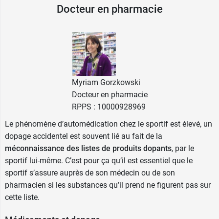
Il est intéressant de se référer à un calendrier
Docteur en pharmacie
pollinique pour connaître les périodes les plus à
risques en fonction de votre allergie.
La durée d'utilisation varie entre
2
semaines
à
6
semaines au
maximum
.
N'hésitez pas à demander conseils à votre
Myriam Gorzkowski
pharmacien ou à consulter votre médecin en cas
Docteur en pharmacie
de doute.
RPPS : 10000928969
Contre indications du spray nasal
Le phénomène d’automédication chez le sportif est élevé, un
dopage accidentel est souvent lié au fait de la
Humex Rhume des foins rhinite
méconnaissance des listes de produits dopants
, par le
allergique
sportif lui-même. C’est pour ça qu’il est essentiel que le
sportif s’assure auprès de son médecin ou de son
Le spray nasal Humex rhume des foins présente
pharmacien si les substances qu’il prend ne figurent pas sur
des contre-indications. Il ne doit pas être utilisé
cette liste.
dans ces cas :
allergie
à l'un de ses constituants que ce