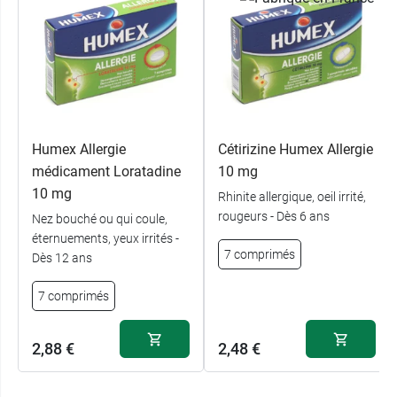
Humex Allergie
Cétirizine Humex Allergie
médicament Loratadine
10 mg
10 mg
Rhinite allergique, oeil irrité,
rougeurs - Dès 6 ans
Nez bouché ou qui coule,
éternuements, yeux irrités -
7 comprimés
Dès 12 ans
7 comprimés
2,88 €
2,48 €