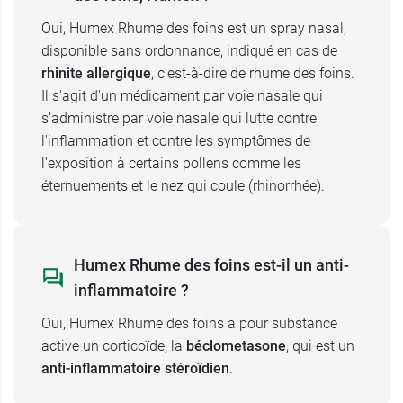
écoulement nasal teinté de sang,
Oui, Humex Rhume des foins est un spray nasal,
céphalées,
disponible sans ordonnance, indiqué en cas de
goût et odeur désagréables,
rhinite allergique
, c'est-à-dire de rhume des foins.
infections à Candida albicans (mycose)
Il s'agit d'un médicament par voie nasale qui
nasales et pharyngées ( développement de
s'administre par voie nasale qui lutte contre
certains champignons microscopiques dans
l'inflammation et contre les symptômes de
le nez ou dans le pharynx)
l'exposition à certains pollens comme les
hypertonie oculaire (augmentation de la
éternuements et le nez qui coule (rhinorrhée).
pression à l'intérieur de l'œil).
Effets indésirables de Humex Rhume des
foins à doses élevées et au long cours
Humex Rhume des foins est-il un anti-
inflammatoire ?
Si le spray nasal Humex Rhume des foins est
utilisé à doses élevées et pendant une durée trop
Oui, Humex Rhume des foins a pour substance
longue, le
corticoïde
qu'il contient peut être à
active un corticoïde, la
béclometasone
, qui est un
l'origine d'effets indésirables importants comme
anti-inflammatoire stéroïdien
.
un syndrome de Cushing ou des symptômes