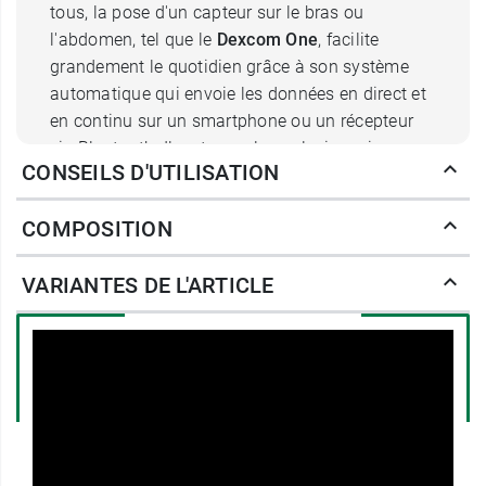
tous, la pose d'un capteur sur le bras ou
l'abdomen, tel que le
Dexcom One
, facilite
grandement le quotidien grâce à son système
automatique qui envoie les données en direct et
en continu sur un smartphone ou un récepteur
via Bluetooth. Il reste en place plusieurs jours ce
CONSEILS D'UTILISATION
qui évite d'avoir à se piquer le bout du doigt
plusieurs fois par jour.
COMPOSITION
Le patch adhésif Protecteur se fixe autour du
VARIANTES DE L'ARTICLE
capteur Decom One
et l'habille
. En effet, il est
disponible en plusieurs motifs et couleurs qui
contribuent à le dissimuler des regards
indiscrets et limite votre embarras.
Quelles sont les caractéristiques
du Patch Capteur Protect Dexcom