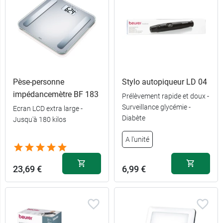
Pèse-personne
Stylo autopiqueur LD 04
impédancemètre BF 183
Prélèvement rapide et doux -
Surveillance glycémie -
Ecran LCD extra large -
Diabète
Jusqu'à 180 kilos
A l'unité
23,69 €
6,99 €