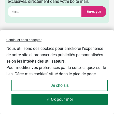
exclusives, directement dans votre boîte mail.
Envoyer
Continuer sans accepter
Pharma GDD
Nous utilisons des cookies pour améliorer l’expérience
Qui sommes-nous ?
de notre site et proposer des publicités personnalisées
Notre histoire
selon les intérêts des utilisateurs.
Nos services
Pour modifier vos préférences par la suite, cliquez sur le
Parapharmacie
lien 'Gérer mes cookies' situé dans le pied de page.
Route du Rhum 2022
Rejoignez-nous !
Je choisis
✓ Ok pour moi
33 produits
FILTRER
Informations