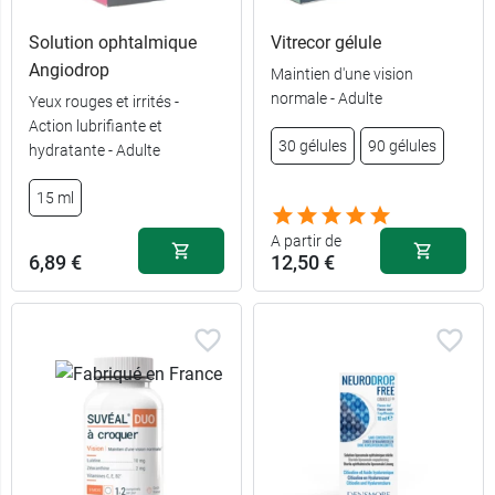
Solution ophtalmique
Vitrecor gélule
Angiodrop
Maintien d'une vision
normale - Adulte
Yeux rouges et irrités -
Action lubrifiante et
30 gélules
90 gélules
hydratante - Adulte
15 ml
A partir de
6,89 €
12,50 €