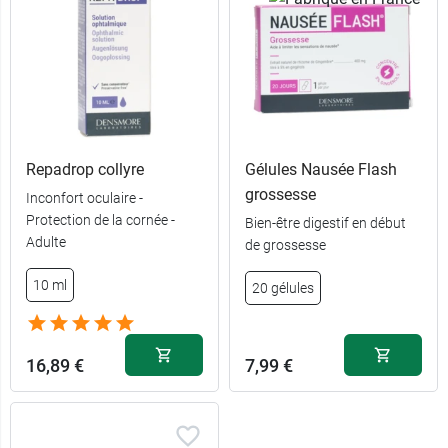
Repadrop collyre
Gélules Nausée Flash
grossesse
Inconfort oculaire -
Protection de la cornée -
Bien-être digestif en début
Adulte
de grossesse
10,99 €
30 capsules
10 ml
20 gélules
21,99 €
90 capsules
16,89 €
7,99 €