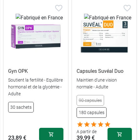
Gyn OPK
Capsules Suvéal Duo
Soutient la fertilité - Equilibre
Maintien d'une vision
hormonal et de la glycémie -
normale - Adulte
Adulte
90 capsules
30 sachets
180 capsules
A partir de
23,89 €
39,99 €