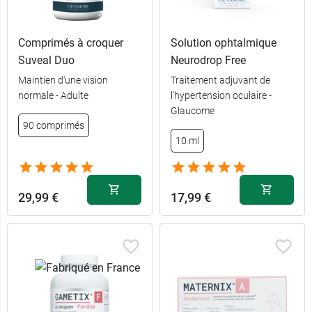
Comprimés à croquer
Solution ophtalmique
Suveal Duo
Neurodrop Free
Maintien d'une vision
Traitement adjuvant de
normale - Adulte
l'hypertension oculaire -
12,50 €
30 gélules
Glaucome
90 comprimés
31,99 €
90 gélules
10 ml
29,99 €
17,99 €