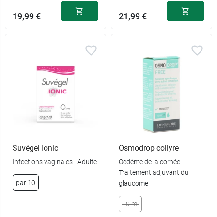
19,99 €
21,99 €
Suvégel Ionic
Osmodrop collyre
Infections vaginales - Adulte
Oedème de la cornée -
Traitement adjuvant du
par 10
glaucome
10 ml