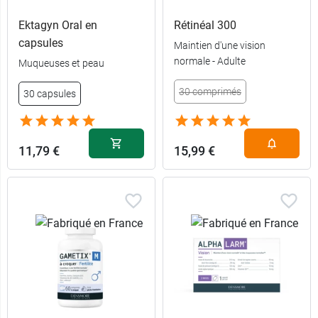
Ektagyn Oral en
Rétinéal 300
capsules
Maintien d'une vision
normale - Adulte
Muqueuses et peau
30 comprimés
30 capsules
30
4,39 €
comprimés
11,79 €
15,99 €
90
12,99 €
comprimés