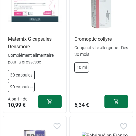
Maternix G capsules
Cromoptic collyre
Densmore
Conjonctivite allergique - Dès
30 mois
Complément alimentaire
27,89 €
60 capsules
pour la grossesse
10 ml
65,99 €
180 capsules
30 capsules
90 capsules
A partir de
10,99 €
6,34 €