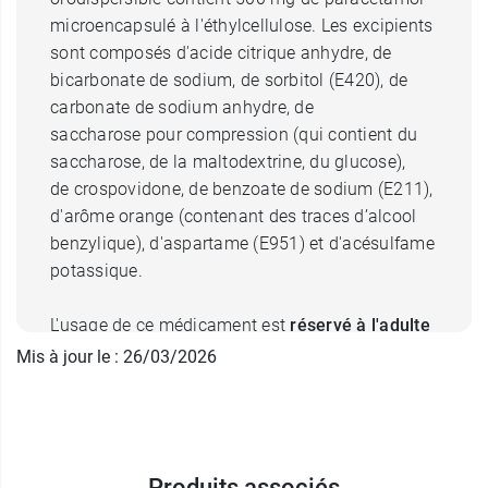
microencapsulé à l'éthylcellulose. Les excipients
sont composés d'acide citrique anhydre, de
bicarbonate de sodium, de sorbitol (E420), de
carbonate de sodium anhydre, de
saccharose pour compression (qui contient du
saccharose, de la maltodextrine, du glucose),
de crospovidone, de benzoate de sodium (E211),
d'arôme orange (contenant des traces d’alcool
benzylique), d'aspartame (E951) et d'acésulfame
potassique.
L'usage de ce médicament est
réservé à l'adulte
et à l'adolescent à partir de 15 ans et de plus de
Mis à jour le : 26/03/2026
50 kg.
Posologie d'Efferalgan 500
orodispersible
Produits associés