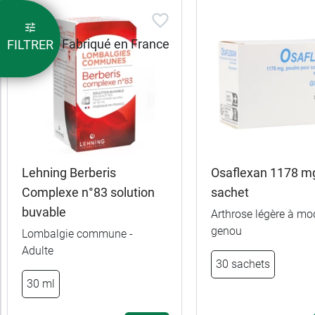
FILTRER
Lehning Berberis
Osaflexan 1178 m
Complexe n°83 solution
sachet
buvable
Arthrose légère à mo
genou
Lombalgie commune -
19,99 €
30 comprimés
Adulte
30 sachets
30 ml
49,99 €
90 comprimés