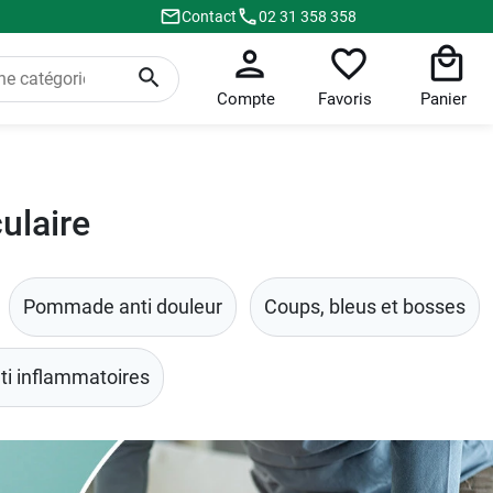
Contact
02 31 358 358
Compte
Favoris
Panier
ulaire
Pommade anti douleur
Coups, bleus et bosses
ti inflammatoires