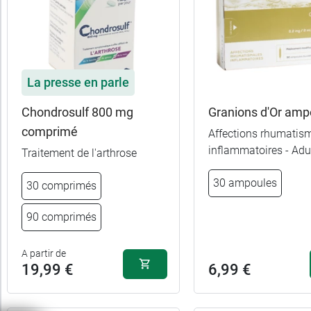
Forme
Pour
qui
La presse en parle
Chondrosulf 800 mg
Granions d'Or amp
comprimé
Affections rhumatis
inflammatoires - Adu
Traitement de l'arthrose
30 ampoules
30 comprimés
90 comprimés
A partir de
19,99 €
6,99 €