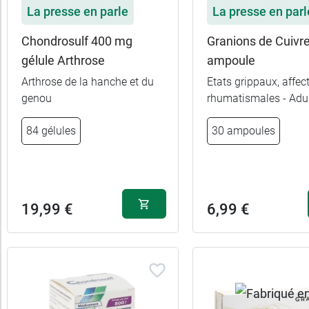
La presse en parle
La presse en parl
es
ltats
Chondrosulf 400 mg
Granions de Cuivr
13
gélule Arthrose
ampoule
uits)
Arthrose de la hanche et du
Etats grippaux, affec
genou
rhumatismales - Adu
Marques
84 gélules
30 ampoules
Fabriqué
en
France
19,99 €
6,99 €
Allaitement
Femme
enceinte