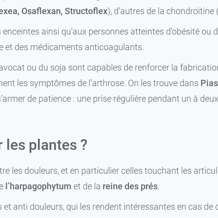
exea, Osaflexan, Structoflex
), d’autres de la chondroïtine 
ceintes ainsi qu’aux personnes atteintes d’obésité ou de di
e et des médicaments anticoagulants.
l’avocat ou du soja sont capables de renforcer la fabricat
ement les symptômes de l’arthrose. On les trouve dans
Pias
s’armer de patience : une prise régulière pendant un à de
 les plantes ?
e les douleurs, et en particulier celles touchant les articu
de
l’harpagophytum
et de la
reine des prés
.
et anti douleurs, qui les rendent intéressantes en cas de d