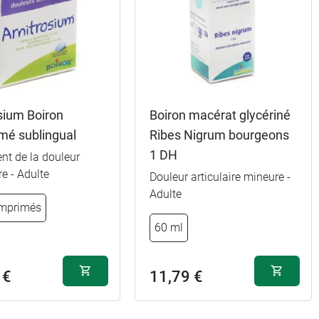
sium Boiron
Boiron macérat glycériné
mé sublingual
Ribes Nigrum bourgeons
1 DH
nt de la douleur
re - Adulte
Douleur articulaire mineure -
Adulte
mprimés
60 ml
 €
11,79 €