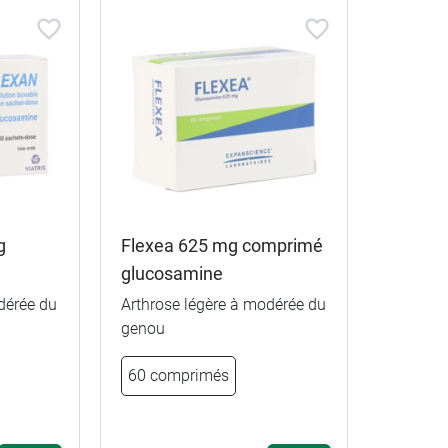
g
Flexea 625 mg comprimé
glucosamine
dérée du
Arthrose légère à modérée du
genou
60 comprimés