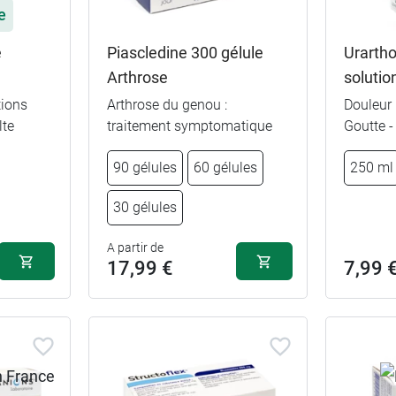
e
e
Piascledine 300 gélule
Urarth
Arthrose
solutio
tions
Arthrose du genou :
Douleur
lte
traitement symptomatique
Goutte -
90 gélules
60 gélules
250 ml
30 gélules
A partir de
17,99 €
7,99 