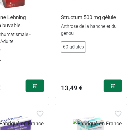
one Lehning
Structum 500 mg gélule
n buvable
Arthrose de la hanche et du
genou
 rhumatismale -
 Adulte
60 gélules
€
13,49 €