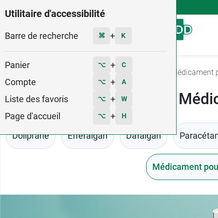
4,9
Voir les 58579 avis
Utilitaire d'accessibilité
Barre de recherche
Menu
+
⌘
K
Panier
+
⌥
C
Accueil
Médicaments
Douleurs - Fièvre
Médicament po
Compte
+
⌥
A
Médic
Liste des favoris
+
⌥
W
Page d'accueil
+
⌥
H
Doliprane
Efferalgan
Dafalgan
Paracéta
Médicament pour 