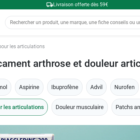
Livraison offerte dès 59€
ur les articulations
ament arthrose et douleur artic
mol
Aspirine
Ibuprofène
Advil
Nurofen
les articulations
Douleur musculaire
Patchs an