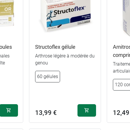
oules
Structoflex gélule
Arnitro
compri
males
Arthrose légère à modérée du
lte
genou
Traiteme
42,99 €
90 gélules
articulai
60 gélules
32,99 €
60 gélules
120 co
17,99 €
30 gélules
13,99 €
12,49