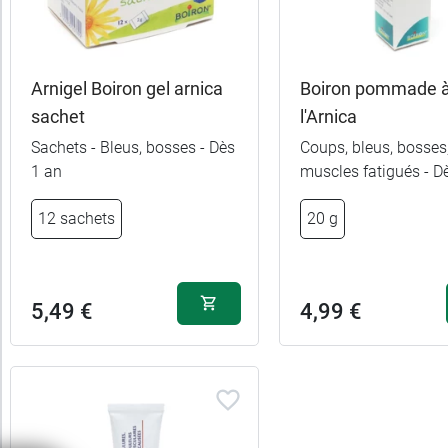
enceinte
Forme
Arnigel Boiron gel arnica
Boiron pommade 
sachet
l'Arnica
Pour
3,99 €
45 g
Sachets - Bleus, bosses - Dès
Coups, bleus, bosses
qui
1 an
muscles fatigués - D
8,99 €
120 g
12 sachets
20 g
5,49 €
4,99 €