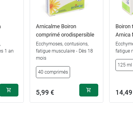
à
Arnicalme Boiron
Boiron 
comprimé orodispersible
Arnica
,
Ecchymoses, contusions,
Ecchymo
ès 1 an
fatigue musculaire - Dès 18
fatigue 
mois
125 ml
40 comprimés
5,99 €
14,49