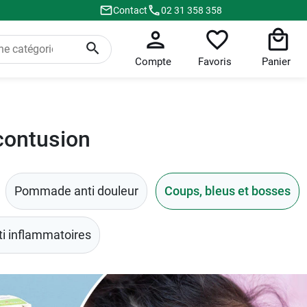
Contact
02 31 358 358
Compte
Favoris
Panier
contusion
Pommade anti douleur
Coups, bleus et bosses
ti inflammatoires