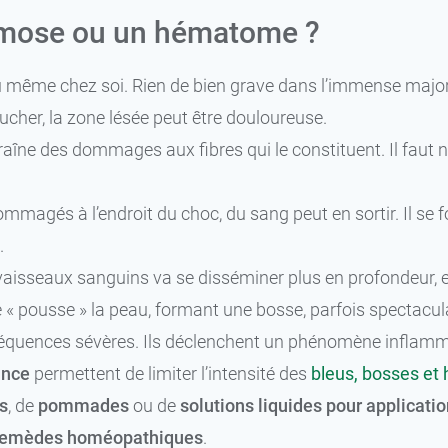
hymose ou un hématome ?
t ou même chez soi. Rien de bien grave dans l’immense ma
toucher, la zone lésée peut être douloureuse.
raîne des dommages aux fibres qui le constituent. Il fau
mmagés à l’endroit du choc, du sang peut en sortir. Il se
.
 vaisseaux sanguins va se disséminer plus en profondeur, 
e « pousse » la peau, formant une bosse, parfois spectacu
équences sévères. Ils déclenchent un phénomène inflamma
ance
permettent de limiter l’intensité des
bleus, bosses e
s
, de
pommades
ou de
solutions liquides pour applicati
remèdes homéopathiques
.