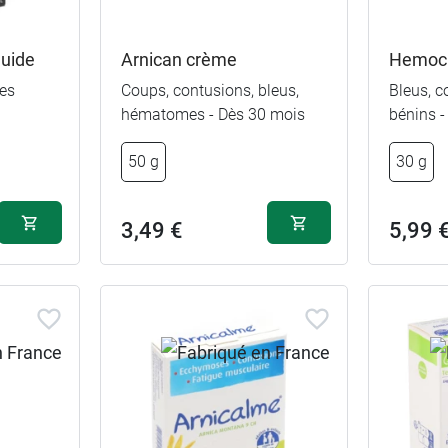
quide
Arnican crème
Hemocl
res
Coups, contusions, bleus,
Bleus, 
hématomes - Dès 30 mois
bénins -
50 g
30 g
3,49 €
5,99 