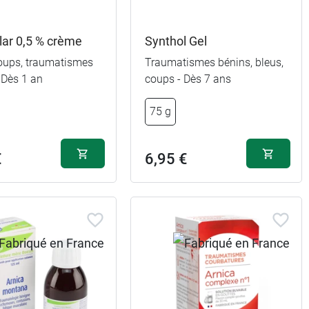
ar 0,5 % crème
Synthol Gel
coups, traumatismes
Traumatismes bénins, bleus,
 Dès 1 an
coups - Dès 7 ans
75 g
€
6,95 €