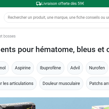
Livraison offerte dès 59€
et bosses
nts pour hématome, bleus et 
mol
Aspirine
Ibuprofène
Advil
Nurofen
les articulations
Douleur musculaire
Patchs an