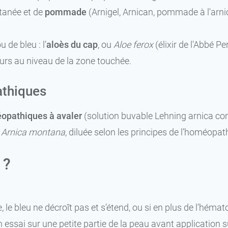
utanée et de
pommade
(Arnigel, Arnican, pommade à l'arni
de bleu : l’
aloès du cap
, ou
Aloe ferox
(élixir de l'Abbé Pe
eurs au niveau de la zone touchée.
thiques
pathiques à avaler
(solution buvable Lehning arnica co
e
Arnica montana
, diluée selon les principes de l’homéopath
 ?
e bleu ne décroît pas et s’étend, ou si en plus de l’hémato
 essai sur une petite partie de la peau avant application su