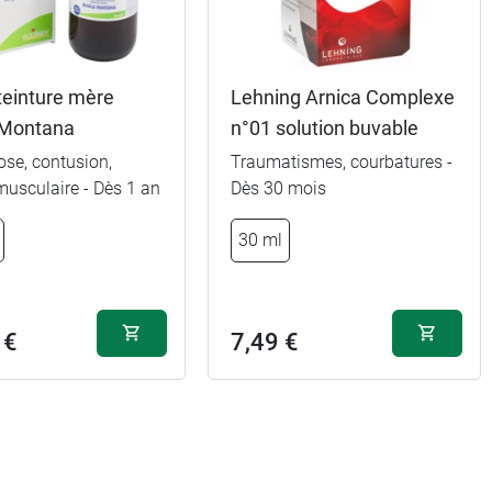
teinture mère
Lehning Arnica Complexe
 Montana
n°01 solution buvable
se, contusion,
Traumatismes, courbatures -
musculaire - Dès 1 an
Dès 30 mois
30 ml
 €
7,49 €