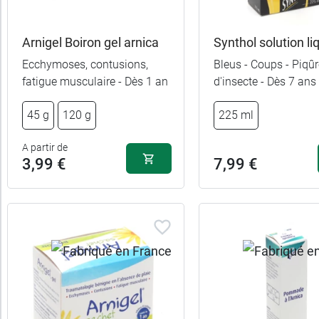
es
ltats
Arnigel Boiron gel arnica
Synthol solution li
11
Ecchymoses, contusions,
Bleus - Coups - Piqû
uits)
fatigue musculaire - Dès 1 an
d'insecte - Dès 7 ans
Gamme
45 g
120 g
225 ml
Marques
A partir de
3,99 €
7,99 €
Fabriqué
en
France
Allaitement
Femme