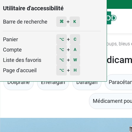
4,9
Voir les 58579 avis
Utilitaire d'accessibilité
Barre de recherche
Menu
+
⌘
K
Panier
+
⌥
C
Accueil
Médicaments
Douleurs - Fièvre
Coups, bleus 
Compte
+
⌥
A
Médicame
Liste des favoris
+
⌥
W
Page d'accueil
+
⌥
H
Doliprane
Efferalgan
Dafalgan
Paracéta
Médicament pour 