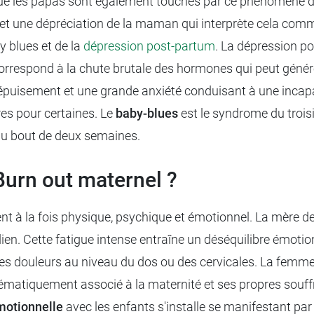
 que les papas sont également touchés par ce phénomène d'
 et une dépréciation de la maman qui interprète cela comme
y blues et de la
dépression post-partum
. La dépression p
correspond à la chute brutale des hormones qui peut génére
 épuisement et une grande anxiété conduisant à une incapa
res pour certaines. Le
baby-blues
est le syndrome du troisiè
au bout de deux semaines.
urn out maternel ?
nt à la fois physique, psychique et émotionnel. La mère d
idien. Cette fatigue intense entraîne un déséquilibre émotio
es douleurs au niveau du dos ou des cervicales. La femme
tématiquement associé à la maternité et ses propres souf
motionnelle
avec les enfants s'installe se manifestant par