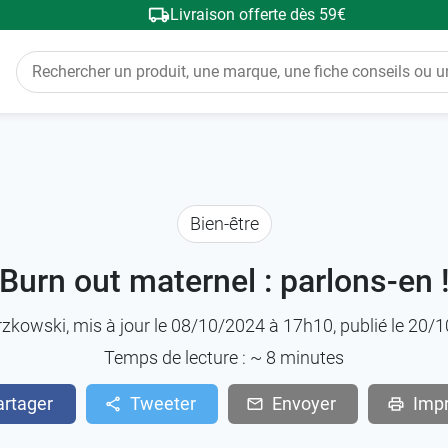
Livraison offerte dès 59€
Bien-être
Burn out maternel : parlons-en 
rzkowski
, mis à jour le 08/10/2024 à 17h10, publié le 20
Temps de lecture : ~
8
minutes
artager
Tweeter
Envoyer
Imp