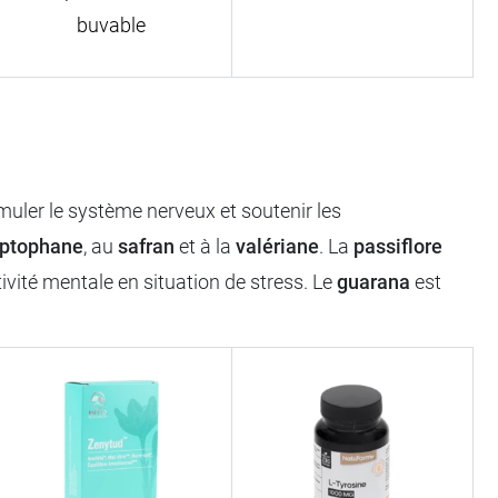
buvable
uler le système nerveux et soutenir les
yptophane
, au
safran
et à la
valériane
. La
passiflore
tivité mentale en situation de stress. Le
guarana
est