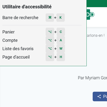
4,9
Voir les 58579 avis
Utilitaire d'accessibilité
Barre de recherche
Menu
+
⌘
K
Panier
+
⌥
C
Accueil
Fiches conseils
Burn out maternel : parlons-en !
Compte
+
⌥
A
Liste des favoris
+
⌥
W
Page d'accueil
+
⌥
H
Par
Myriam Go
P