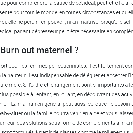
ué pour comprendre la cause de cet idéal, peut-être lié à 
sente pour tout le monde, en toutes circonstances et qu'ell
'elle ne perd ni en pouvoir, ni en maîtrise lorsqu'elle solli
dical par antidépresseur peut être nécessaire en complé
 Burn out maternel ?
rt pour les femmes perfectionnistes. Il est fortement conse
à la hauteur. Il est indispensable de déléguer et accepter l
re mère. Si l'ordre et le rangement sont si importants à leu
lus possible à l'enfant, en jouant, en découvrant des activ
... La maman en général peut aussi éprouver le besoin de
baby-sitter ou la famille pourra venir en aide et vous laiss
e l’humeur, des solutions sous forme de compléments aliment
r
sont formulés à partir de plantes comme le millepertuis, l