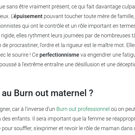
ue sans être vraiment présent, ce qui fait davantage culp
ux. L'
épuisement
pouvant toucher toute mère de famille,
tionnistes qui ont le contrôle et un rôle important en terme
il rigide, elles rythment leurs journées par de nombreuses 
e procrastiner, l'ordre et la rigueur est le maître mot. Ell
ec le sourire ! Ce
perfectionnisme
va engendrer une fatigu
me poussé à l'extrême entraîne une désillusion et une décep
e au Burn out maternel ?
ner, car à l'inverse d'un
Burn out professionnel
où on peut
'on a des enfants. Il sera important que la femme se réappro
e
pour souffler, s'exprimer et revoir le rôle de maman dans 