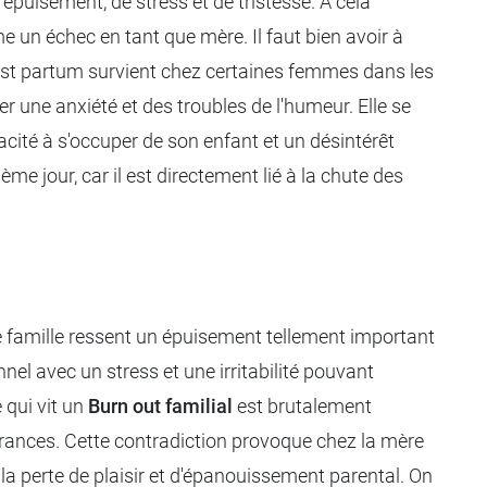
épuisement, de stress et de tristesse. À cela
 un échec en tant que mère. Il faut bien avoir à
ost partum survient chez certaines femmes dans les
r une anxiété et des troubles de l'humeur. Elle se
cité à s'occuper de son enfant et un désintérêt
me jour, car il est directement lié à la chute des
e famille ressent un épuisement tellement important
nnel avec un stress et une irritabilité pouvant
 qui vit un
Burn out familial
est brutalement
frances. Cette contradiction provoque chez la mère
 la perte de plaisir et d'épanouissement parental. On