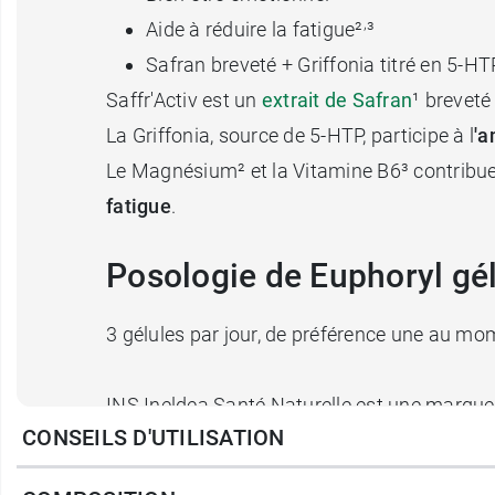
,
Aide à réduire la fatigue²
³
Safran breveté + Griffonia titré en 5-
Saffr'Activ est un
extrait de Safran
¹ breveté
La Griffonia, source de 5-HTP, participe à l
'a
Le Magnésium² et la Vitamine B6³ contribu
fatigue
.
Posologie de Euphoryl gé
3 gélules par jour, de préférence une au mom
INS Ineldea Santé Naturelle est une marque
CONSEILS D'UTILISATION
Marque française.