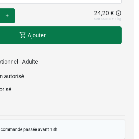
24,20 €
+
Soit 550,00 € / kg
Ajouter
tionnel - Adulte
n autorisé
orisé
te commande passée avant 18h