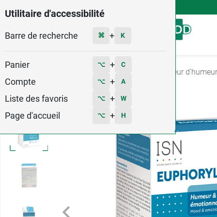
4,9
Voir les 58579 avis
Utilitaire d'accessibilité
Barre de recherche
Menu
+
⌘
K
Panier
+
⌥
C
Accueil
Santé
Stress et sommeil
Régulateur d'humeu
Compte
+
⌥
A
2
Liste des favoris
+
⌥
W
Page d'accueil
+
⌥
H