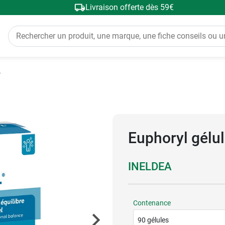
Livraison offerte dès 59€
r
Euphoryl gélu
INELDEA
Contenance
90 gélules