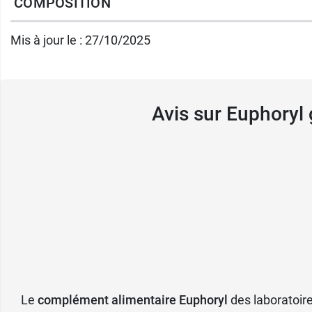
COMPOSITION
Sans allergène.
Mis à jour le : 27/10/2025
Contenance :
90 gélules végétales - Cure de 
Poids net :
43.74 g.
Avis sur Euphoryl
Ineldea propose également le
complément 
Fabricant
INELDEA
ZI de Carros, 10ème Rue - 4ème Avenue,
06511 CARROS Cedex
France
04 92 02 02 22
Le
complément alimentaire Euphoryl
des laboratoire