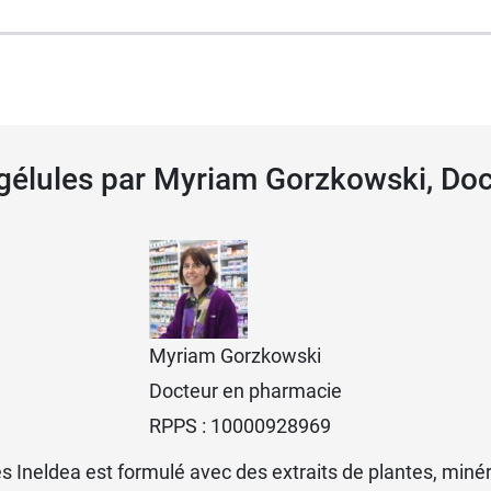
30 jours. 3 gélules / jour.
 gélules par Myriam Gorzkowski, Do
Magnefor
.
Myriam Gorzkowski
Docteur en pharmacie
RPPS : 10000928969
s Ineldea est formulé avec des extraits de plantes, minér