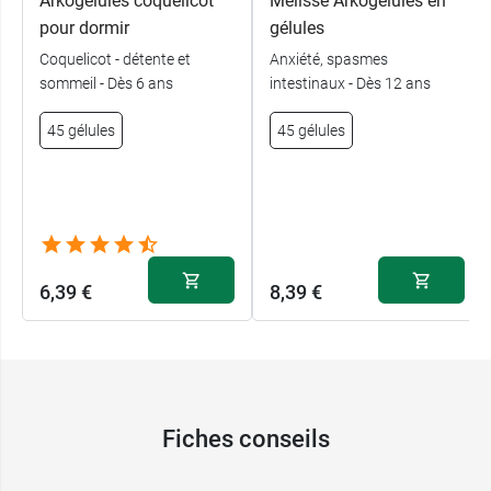
Arkogélules coquelicot
Mélisse Arkogélules en
pour dormir
gélules
Coquelicot - détente et
Anxiété, spasmes
sommeil - Dès 6 ans
intestinaux - Dès 12 ans
45 gélules
45 gélules
6,39 €
8,39 €
Fiches conseils