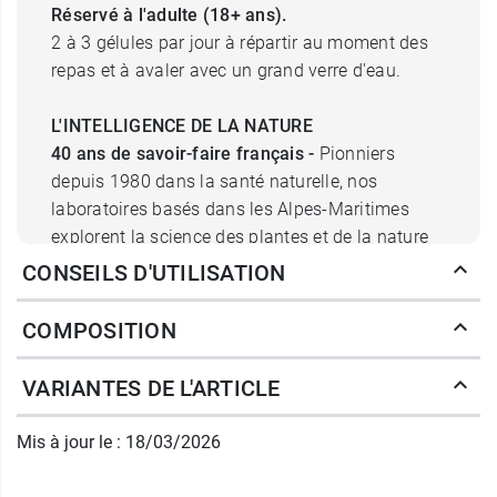
Réservé à l'adulte (18+ ans).
2 à 3 gélules par jour à répartir au moment des
repas et à avaler avec un grand verre d'eau.
L'INTELLIGENCE DE LA NATURE
40 ans de savoir-faire
français -
Pionniers
depuis 1980 dans la santé naturelle, nos
laboratoires basés dans les Alpes-Maritimes
explorent la science des plantes et de la nature
pour apporter une réponse à chacun de vos
CONSEILS D'UTILISATION
besoins.
Notre passion pour la
santé -
Nos botanistes,
COMPOSITION
pharmaciens, naturopathes et experts en
phytothérapie puisent le meilleur de la nature
VARIANTES DE L'ARTICLE
pour créer des formules optimales au service de
votre santé.
Mis à jour le : 18/03/2026
Notre engagement pour la
biodiversité -
Nos
110 variétés de plantes et actifs issus de la