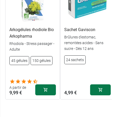
Arkogélules rhodiole Bio
Sachet Gaviscon
Arkopharma
Brûlures d'estomac,
remontées acides - Sans
Rhodiola - Stress passager -
sucre - Dès 12 ans
Adulte
24 sachets
45 gélules
150 gélules
A partir de
9,99 €
4,99 €