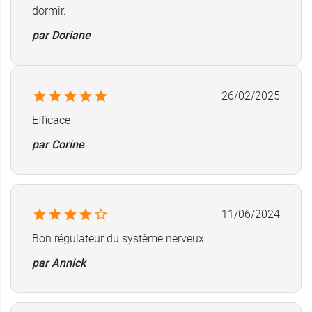
dormir.
130 gélules : 56 g. (43 à 65 jours).
Découvrez les produits Arkopharma, par exemple
par Doriane
les
comprimés Arkorelax Moral+
à la tyrosine et
au tryptophane.
26/02/2025
Fabricant
ARKOPHARMA
Efficace
BP 28
par Corine
06511 CARROS Cedex
France
04 93 29 11 28
11/06/2024
Bon régulateur du système nerveux
par Annick