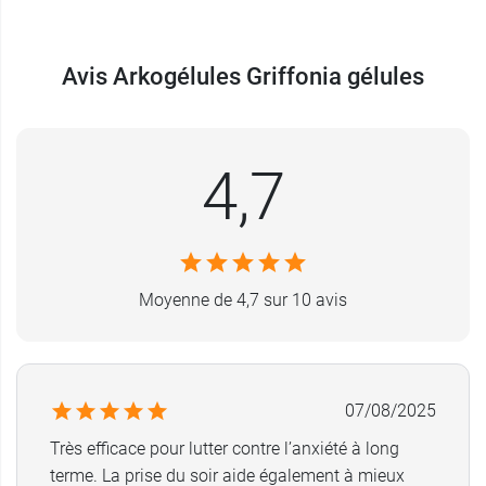
nature sont rigoureusement sélectionnés auprès
de nos partenaires. Ils s'engagent à nos côtés
pour garantir l'excellence de nos produits.
Avis Arkogélules Griffonia gélules
NOS GARANTIES
Plante d'origine
maîtrisée
.
4,7
Gélules 100 %
végétales
.
Sans
colorant ni additif chimiques.
90 % de nos emballages sont imprimés en
encres
végétales
.
Moyenne de 4,7 sur 10 avis
Vegan
Fabriqué en France
Conditionnement :
40 ou 130 gélules.
07/08/2025
Très efficace pour lutter contre l’anxiété à long
Poids net
terme. La prise du soir aide également à mieux
40 gélules : 17 g. (13 à 20 jours).