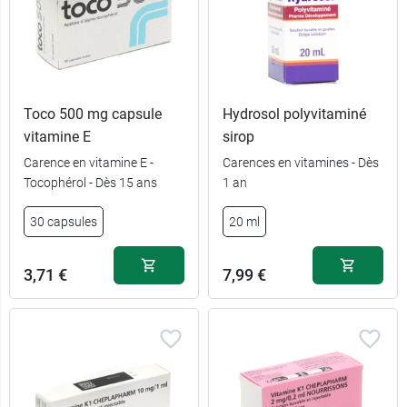
Toco 500 mg capsule
Hydrosol polyvitaminé
vitamine E
sirop
Carence en vitamine E -
Carences en vitamines - Dès
Tocophérol - Dès 15 ans
1 an
30 capsules
20 ml
3,71 €
7,99 €