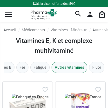
Livraison offerte dès 59€
Accueil
Médicaments
Vitamines - Minéraux
Autres v
Vitamines E, K et complexe
multivitaminé
mines B
Fer
Fatigue
Autres vitamines
Fluor