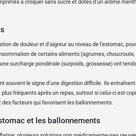
omprimés à croquer sans sucre et dotés d’un arôme menthe
ts
ion de douleur et d’aigreur au niveau de l’estomac, pouv
 consommation de certains aliments (agrumes, choucroute,
t une surcharge pondérale (surpoids, grossesse) ont tend
sont souvent le signe d’une digestion difficile. Ils entraîn
nt plus fréquents après un repas, surtout si celui-ci est 
t des facteurs qui favorisent les ballonnements.
’estomac et les ballonnements
ine, plusieurs solutions non médicamenteuses peuvent ê