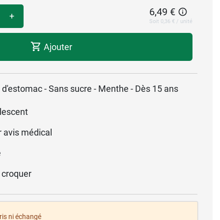
6,49 €
+
Soit 0,36 € / unité
Ajouter
 d'estomac - Sans sucre - Menthe - Dès 15 ans
lescent
r avis médical
é
 croquer
pris ni échangé