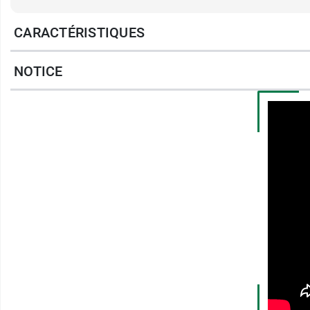
CARACTÉRISTIQUES
Précautions d'utilisation 
NOTICE
L'utilisation de
Rennie Deflatine est possible
Rennie Deflatine est contre-indiqué si vous 
d'hypercalcémie, d'hypophosphatémie, de ne
Avertissez votre médecin avant de prendre R
difficultés à avaler, des troubles de la diges
Ce médicament contient des antiacides, ne 
Rennie Deflatine peut modifier l'absorption 