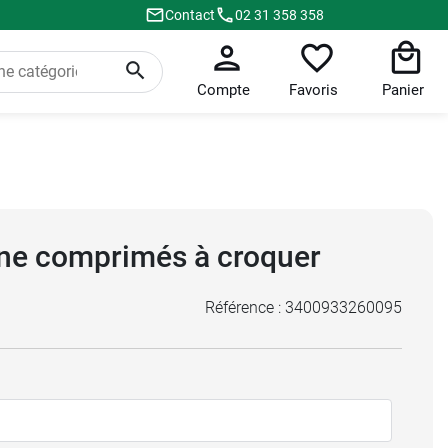
Contact
02 31 358 358
Compte
Favoris
Panier
ine comprimés à croquer
Référence :
3400933260095