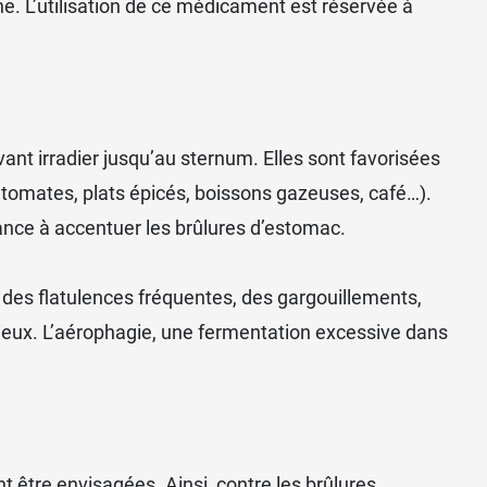
. L’utilisation de ce médicament est réservée à
ant irradier jusqu’au sternum. Elles sont favorisées
 tomates, plats épicés, boissons gazeuses, café…).
ance à accentuer les brûlures d’estomac.
ent des flatulences fréquentes, des gargouillements,
copieux. L’aérophagie, une fermentation excessive dans
tre envisagées. Ainsi, contre les brûlures