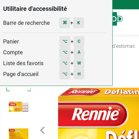
4,9
Voir les 58579 avis
Utilitaire d'accessibilité
Barre de recherche
Menu
+
⌘
K
Panier
+
⌥
C
Accueil
Médicaments
Digestion
Brûlures d'estomac
Compte
+
⌥
A
Liste des favoris
+
⌥
W
Page d'accueil
+
⌥
H