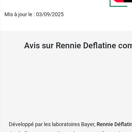
2h avant de prendre un médicament si vous 
Mis à jour le : 03/09/2025
Ce médicament est déconseillé aux patients 
Conditionnement :
boîte de 18 comprimés 
Avis sur Rennie Deflatine c
Quant la prise de Rennie ne suffit pas à so
Développé par les laboratoires Bayer,
Rennie Déflati