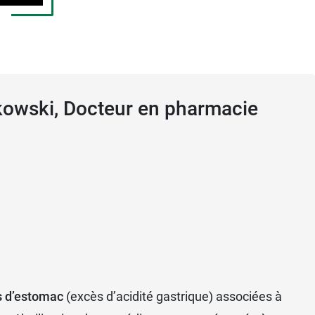
kowski, Docteur en pharmacie
nseiller la prise d'un IPP comme
MopralPro
.
s d’estomac
(excès d’acidité gastrique) associées à