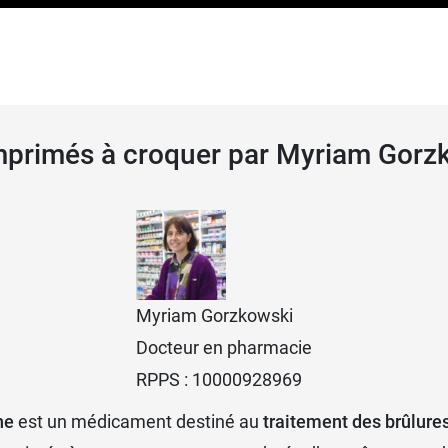
avez pris du Rennie Deflatine.
intolérants au fructose.
à croquer
omprimés à croquer par Myriam Gorz
ulager vos remontées acides, votre médecin peut vous co
Myriam Gorzkowski
Docteur en pharmacie
RPPS : 10000928969
ne
est un médicament destiné au
traitement des brûlure