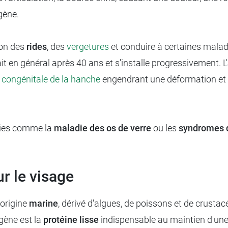
gène.
ion des
rides
, des
vergetures
et conduire à certaines maladi
it en général après 40 ans et s'installe progressivement. L'
 congénitale de la hanche
engendrant une déformation et
hies comme la
maladie des os de verre
ou les
syndromes d
ur le visage
'origine
marine
, dérivé d'algues, de poissons et de crustacé
gène est la
protéine lisse
indispensable au maintien d'un