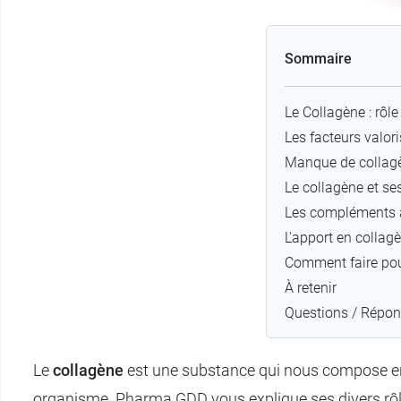
Sommaire
Le Collagène : rôle e
Les facteurs valor
Manque de collagè
Le collagène et ses
Les compléments a
L'apport en collagè
Comment faire pour
À retenir
Questions / Répo
Le
collagène
est une substance qui nous compose en
organisme. Pharma GDD vous explique ses divers rôle