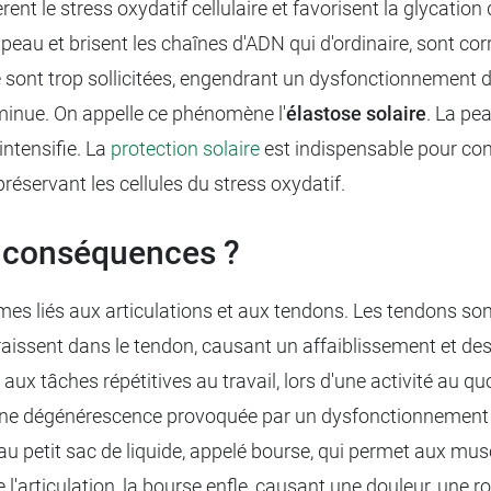
nt le stress oxydatif cellulaire et favorisent la glycatio
a peau et brisent les chaînes d'ADN qui d'ordinaire, sont c
le sont trop sollicitées, engendrant un dysfonctionnement 
iminue. On appelle ce phénomène l'
élastose
solaire
. La pe
intensifie. La
protection solaire
est indispensable pour contr
préservant les cellules du stress oxydatif.
s conséquences ?
mes liés aux articulations et aux tendons. Les tendons so
issent dans le tendon, causant un affaiblissement et des 
 tâches répétitives au travail, lors d'une activité au quo
une dégénérescence provoquée par un dysfonctionnement du
e au petit sac de liquide, appelé bourse, qui permet aux mus
e l'articulation, la bourse enfle, causant une douleur, une 