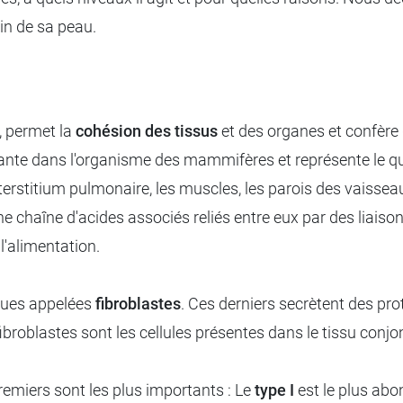
oin de sa peau.
e, permet la
cohésion des tissus
et des organes et confère 
dante dans l'organisme des mammifères et représente le qua
l'interstitium pulmonaire, les muscles, les parois des vaiss
 chaîne d'acides associés reliés entre eux par des liaiso
 l'alimentation.
iques appelées
fibroblastes
. Ces derniers secrètent des pr
broblastes sont les cellules présentes dans le tissu conjon
premiers sont les plus importants : Le
type I
est le plus abo