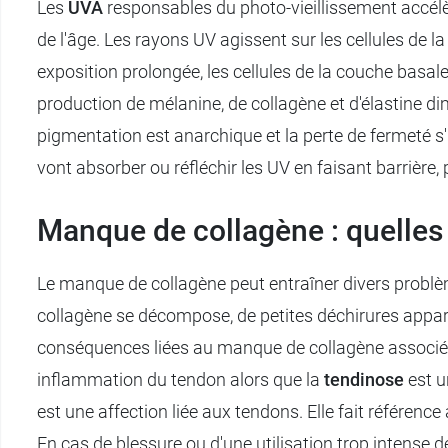
Les
UVA
responsables du photo-vieillissement accélère
de l'âge. Les rayons UV agissent sur les cellules de l
exposition prolongée, les cellules de la couche basa
production de mélanine, de collagène et d'élastine d
pigmentation est anarchique et la perte de fermeté s'
vont absorber ou réfléchir les UV en faisant barrière, 
Manque de collagène : quelle
Le manque de collagène peut entraîner divers problè
collagène se décompose, de petites déchirures appara
conséquences liées au manque de collagène associé aux
inflammation du tendon alors que la
tendinose
est 
est une affection liée aux tendons. Elle fait référenc
En cas de blessure ou d'une utilisation trop intense d