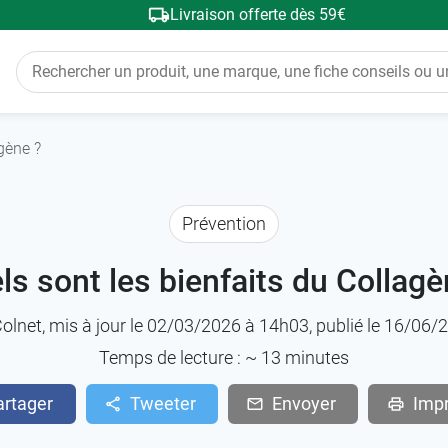
Livraison offerte dès 59€
gène ?
Prévention
ls sont les bienfaits du Collagè
Colnet
, mis à jour le 02/03/2026 à 14h03, publié le 16/06
Temps de lecture : ~
13
minutes
artager
Tweeter
Envoyer
Imp