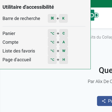
4,9
Voir les 58579 avis
Utilitaire d'accessibilité
Barre de recherche
Menu
+
⌘
K
Panier
+
⌥
C
Accueil
Fiches conseils
Quels sont les bienfaits du Colla
Compte
+
⌥
A
Liste des favoris
+
⌥
W
Page d'accueil
+
⌥
H
Que
Par
Alix De 
P