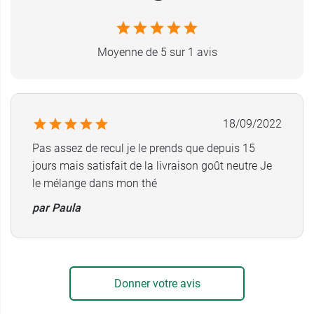
magnésium et les vitamines C, B2, B3,
contribuent à réduire la fatigue.
PHOSCOLLAGEN
est un complexe unique,
Moyenne de 5 sur 1 avis
innovant et assimilable, composé de collagène
plus calcium et phosphore, d'origine naturelle,
dans la même proportion que dans les os.
18/09/2022
Sans gluten, sans lactose, sans colorant, sans
OGM sans sucre, sans graisse.
Pas assez de recul je le prends que depuis 15
jours mais satisfait de la livraison goût neutre Je
Poids net :
327,5 g.
le mélange dans mon thé
par Paula
Découvrez également
Colpropur Skin Care
à la
saveur neutre.
Fabricant
Donner votre avis
COLPROPUR - PROTEIN SA.