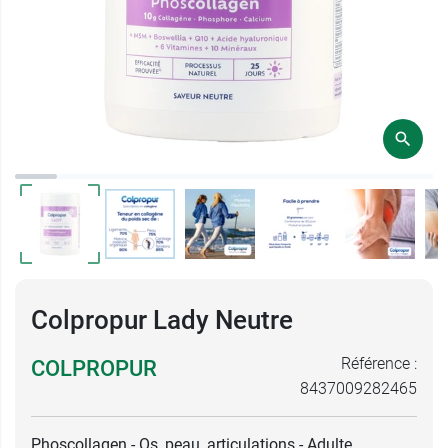
Colpropur Lady Neutre
Référence :
COLPROPUR
8437009282465
Phoscollagen - Os, peau, articulations - Adulte