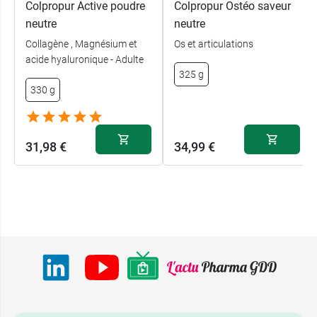
Colpropur Active poudre
Colpropur Ostéo saveur
neutre
neutre
Collagène , Magnésium et
Os et articulations
acide hyaluronique - Adulte
325 g
330 g
31,98 €
34,99 €