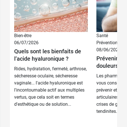
Bien-être
Santé
06/07/2026
Prévention
08/06/2026
Quels sont les bienfaits de
3 x 60
29,90 €
Prévenir et 
comprimés
l’acide hyaluronique ?
douleurs art
Rides, hydratation, fermeté, arthrose,
60
12,90 €
comprimés
sécheresse oculaire, sécheresse
Les pharmacie
vaginale... l'acide hyaluronique est
vous conseille
l'incontournable actif aux multiples
prévenir et de 
vertus, que cela soit en termes
articulaires, d
d'esthétique ou de solution...
crises de goutt
tendinites. L’ex