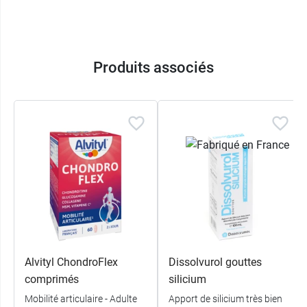
27 rue du Parc
33200 BORDEAUX
France
+33 9 80 93 49 57
Produits associés
Alvityl ChondroFlex
Dissolvurol gouttes
comprimés
silicium
Mobilité articulaire - Adulte
Apport de silicium très bien