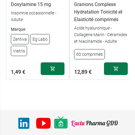
Doxylamine 15 mg
Granions Complexe
Hydratation Tonicité et
Insomnie occasionnelle -
Elasticité comprimés
Adulte
Acide hyaluronique -
Marque
Collagène Marin - Céramides
Zentiva
Eg Labo
et Niacinamide - Adulte
Viatris
60 comprimés
1,49 €
12,89 €