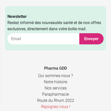
Newsletter
Restez informé des nouveautés santé et de nos offres
exclusives, directement dans votre boîte mail.
1,49 €
Zentiva
Envoyer
1,49 €
Eg Labo
1,49 €
Viatris
Pharma GDD
Qui sommes-nous ?
Notre histoire
Nos services
Parapharmacie
Route du Rhum 2022
Rejoignez-nous !