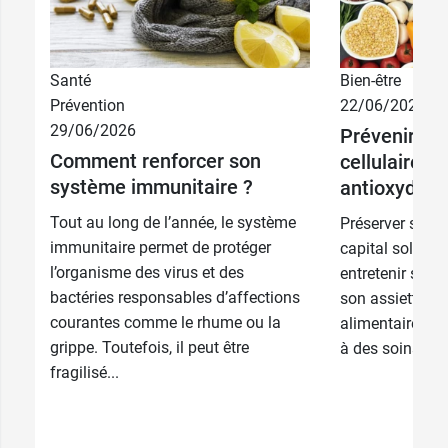
Santé
Bien-être
Prévention
22/06/2026
10,99 €
30 gélules
29/06/2026
Prévenir le 
Comment renforcer son
cellulaire a
21,99 €
2 x 30 gélules
système immunitaire ?
antioxydant
Tout au long de l’année, le système
Préserver son c
immunitaire permet de protéger
capital soleil 
l’organisme des virus et des
entretenir son c
bactéries responsables d’affections
son assiette o
courantes comme le rhume ou la
alimentaires, 
grippe. Toutefois, il peut être
à des soins cos
fragilisé...