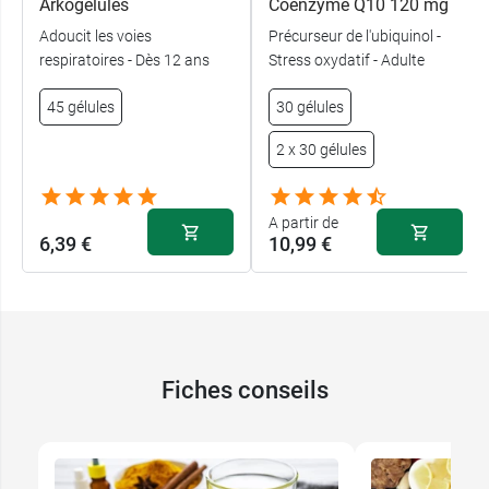
Arkogélules
Coenzyme Q10 120 mg
Adoucit les voies
Précurseur de l'ubiquinol -
respiratoires - Dès 12 ans
Stress oxydatif - Adulte
45 gélules
30 gélules
2 x 30 gélules
A partir de
6,39 €
10,99 €
Fiches conseils