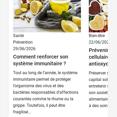
Santé
Bien-être
Prévention
22/06/2026
10,99 €
30 gélules
29/06/2026
Prévenir le 
Comment renforcer son
cellulaire a
21,99 €
2 x 30 gélules
système immunitaire ?
antioxydant
Tout au long de l’année, le système
Préserver son c
immunitaire permet de protéger
capital soleil 
l’organisme des virus et des
entretenir son c
bactéries responsables d’affections
son assiette o
courantes comme le rhume ou la
alimentaires, 
grippe. Toutefois, il peut être
à des soins cos
fragilisé...