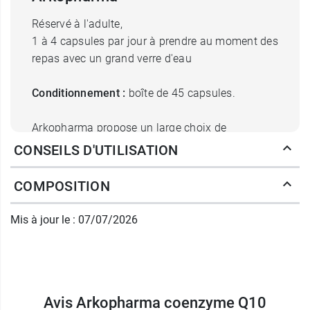
Réservé à l'adulte,
1 à 4 capsules par jour à prendre au moment des
repas avec un grand verre d'eau
Conditionnement :
boîte de 45 capsules.
Arkopharma propose un large choix de
compléments alimentaires. Retrouvez par
CONSEILS D'UTILISATION
exemple
Azinc vitalité multivitamines en
comprimés
.
COMPOSITION
Mis à jour le : 07/07/2026
Fabricant
ARKOPHARMA
BP 28
06511 CARROS Cedex
France
Avis Arkopharma coenzyme Q10