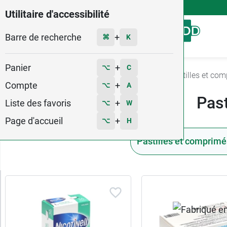
4,9
Voir les 58579 avis
Utilitaire d'accessibilité
Barre de recherche
Menu
+
⌘
K
Panier
+
⌥
C
Accueil
Médicaments
Sevrage tabac
Pastilles et com
Compte
+
⌥
A
Past
Liste des favoris
+
⌥
W
Page d'accueil
+
⌥
H
Pastilles et comprimé
Trier
les
produits