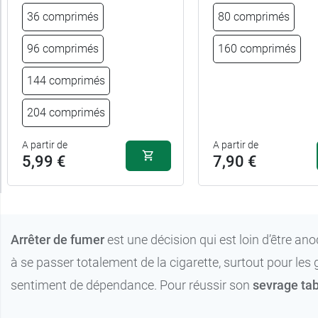
36 comprimés
80 comprimés
9,26 €
96 comprimés
96 comprimés
160 comprimés
13,34 €
144 comprimés
144 comprimés
204 comprimés
23,99 €
204 comprimés
A partir de
A partir de
5,99 €
7,90 €
Arrêter de fumer
est une décision qui est loin d’être an
à se passer totalement de la cigarette, surtout pour les 
sentiment de dépendance. Pour réussir son
sevrage ta