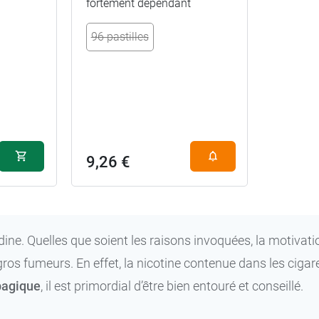
fortement dépendant
96 pastilles
7,90 €
80 comprimés
14,71 €
160 comprimés
9,26 €
odine. Quelles que soient les raisons invoquées, la motivat
gros fumeurs. En effet, la nicotine contenue dans les cigare
bagique
, il est primordial d’être bien entouré et conseillé.