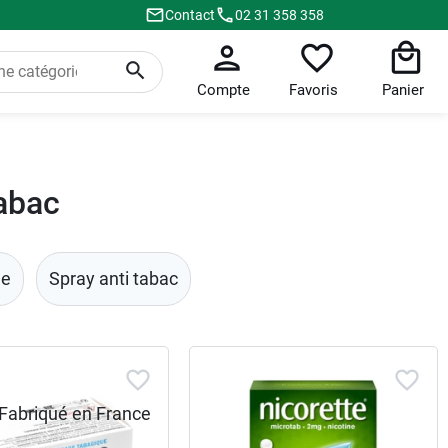
Contact
02 31 358 358
Compte
Favoris
Panier
tabac
ne
Spray anti tabac