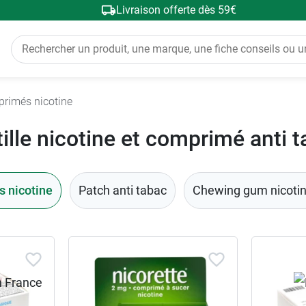
Livraison offerte dès 59€
primés nicotine
ille nicotine et comprimé anti 
s nicotine
Patch anti tabac
Chewing gum nicoti