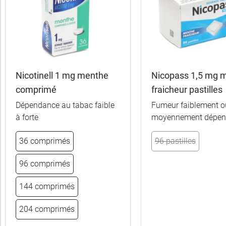
Trier
Par défaut
trer
es
ltats
Nicotinell 1 mg menthe
Nicopass 1,5 mg 
(8
comprimé
fraicheur pastilles
uits)
Dépendance au tabac faible
Fumeur faiblement o
à forte
moyennement dépen
Marques
36 comprimés
96 pastilles
Fabriqué
en
96 comprimés
France
144 comprimés
Forme
204 comprimés