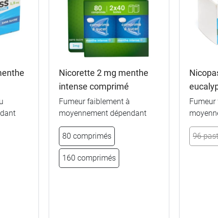
menthe
Nicorette 2 mg menthe
Nicopa
intense comprimé
eucalyp
u
Fumeur faiblement à
Fumeur 
dant
moyennement dépendant
moyenn
80 comprimés
96 past
160 comprimés