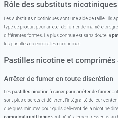
Rôle des substituts nicotiniques
Les substituts nicotiniques sont une aide de taille : ils
type de produit pour arrêter de fumer de manière progres
différentes formes. La plus connue est sans doute le
pa
les pastilles ou encore les comprimés.
5,99 €
36 comprimés
Pastilles nicotine et comprimés 
9,26 €
96 comprimés
Arrêter de fumer en toute discrétion
13,34 €
7,90 €
144 comprimés
80 comprimés
Les
pastilles nicotine à sucer pour arrêter de fumer
ont
24,99 €
14,71 
204 comprimés
160 comprimés
sont plus discrets et délivrent l’intégralité de leur conte
quelques minutes pour qu’ils délivrent de la nicotine di
comprimés anti tabac
sont généralement ressentis au b