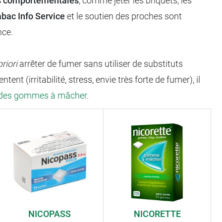
s comportementales
, comme jeter les briquets, les
bac Info Service
et le soutien des proches sont
nce.
priori
arrêter de fumer sans utiliser de substituts
t (irritabilité, stress, envie très forte de fumer), il
des gommes à mâcher
.
NICOPASS
NICORETTE