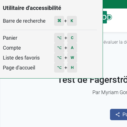
4,9
Voir les 58579 avis
Utilitaire d'accessibilité
Barre de recherche
Menu
+
⌘
K
Panier
+
⌥
C
Accueil
Fiches conseils
Test de Fagerström : évaluer la 
Compte
+
⌥
A
Liste des favoris
+
⌥
W
Page d'accueil
+
⌥
H
Test de Fagerströ
Par
Myriam Go
P