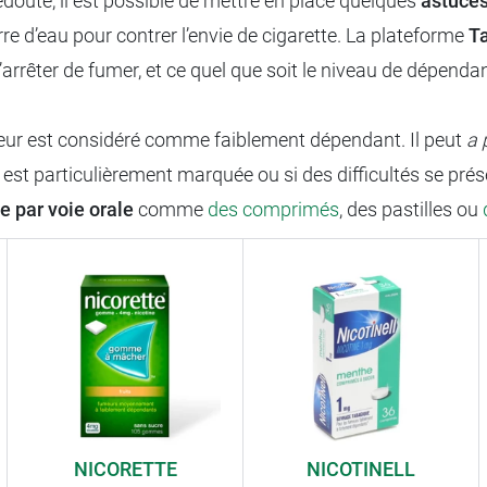
edouté, il est possible de mettre en place quelques
astuce
re d’eau pour contrer l’envie de cigarette. La plateforme
Ta
arrêter de fumer, et ce quel que soit le niveau de dépenda
meur est considéré comme faiblement dépendant. Il peut
a 
t particulièrement marquée ou si des difficultés se présenten
e par voie orale
comme
des comprimés
, des pastilles ou
NICORETTE
NICOTINELL