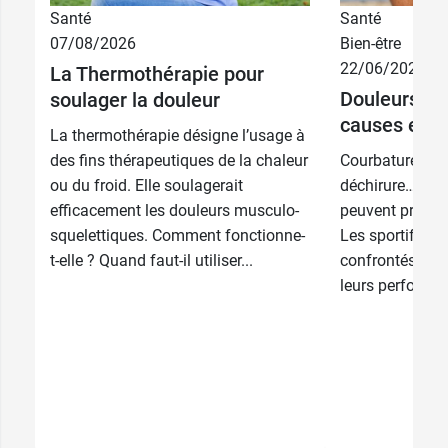
Santé
Santé
07/08/2026
Bien-être
22/06/2026
La Thermothérapie pour
Douleurs mu
soulager la douleur
causes et t
La thermothérapie désigne l’usage à
des fins thérapeutiques de la chaleur
Courbatures, c
ou du froid. Elle soulagerait
déchirure… Les
efficacement les douleurs musculo-
peuvent prendre
squelettiques. Comment fonctionne-
Les sportifs y 
t-elle ? Quand faut-il utiliser...
confrontés, au 
leurs performan