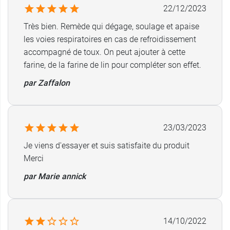
22/12/2023
allergiques.
Très bien. Remède qui dégage, soulage et apaise
Les laboratoires
Iphym
sont spécialisés dans les
les voies respiratoires en cas de refroidissement
produits de phytothérapie et proposent
accompagné de toux. On peut ajouter à cette
notamment des extraits de plantes médicinales
farine, de la farine de lin pour compléter son effet.
(graines, feuilles, racines) destinés à la
par Zaffalon
préparation de tisanes et d’infusions.
Conditionnement :
pot de 250 g.
23/03/2023
Découvrez également l'
argile blanche Iphym en
Je viens d'essayer et suis satisfaite du produit
poudre
.
Merci
par Marie annick
14/10/2022