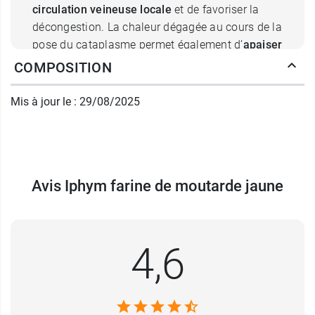
circulation veineuse locale
et de favoriser la
décongestion. La chaleur dégagée au cours de la
pose du cataplasme permet également d’
apaiser
les sensations d’inconfort et de douleur
.
COMPOSITION
Très simple à utiliser, la farine de moutarde
Mis à jour le : 29/08/2025
jaune Iphym se présente sous la forme d’une
poudre fine qui se mélange facilement à l’eau
tiède. Préparer un cataplasme ne prend que peu
de temps et ne nécessite pas d’ingrédient
Avis Iphym farine de moutarde jaune
supplémentaire. Cette technique ancestrale est
un
bon complément aux traitements
conventionnels
et favorise un rétablissement
rapide.
4,6
Comment faire un cataplasme à la
moutarde ?