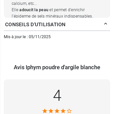
calcium, etc...
Elle
adoucit la peau
et permet d’enrichir
l’épiderme de sels minéraux indispensables.
Utilisée en masque, elle
renforce les cheveux
CONSEILS D'UTILISATION
secs
.
Mis à jour le : 05/11/2025
Comment se servir de l'argile
blanche en poudre ?
Cataplasme, Masque...
Avis Iphym poudre d'argile blanche
Une autre utilisation courante de l’argile blanche
est pour soigner les blessures et petites bobos
du quotidien. Suite à une blessure non ouverte,
on peut appliquer un
cataplasme d’argile
4
blanche
pour accélérer la récupération et la
cicatrisation, et éviter les inflammations ou les
irritations de la peau.