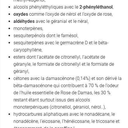
alcools phényléthyliques avec le
2-phényléthanol
,
oxydes
comme l’oxyde de nérol et l’oxyde de rose,
aldéhydes
avec le géranial et le néral,
monoterpènes,
sesquiterpénols dont le farnésol,
sesquiterpènes avec le germacrène D et le béta-
caryophyllène,
esters dont l’acétate de citronellyl, l’acétate de
géranyle, le formiate de citronellyl et le formiate de
géranyl,
cétones avec la damascénone (0,14%) et son dérivé la
béta-damascénone qui contribuent à 70 % de l’odeur
de l’huile essentielle de Rose de Damas, les 30 %
restant étant surtout issus des alcools
monoterpéniques (citronellol, géraniol, nérol..),
hydrocarbures aliphatiques avec le nonadécane, le
nonadécène, l'eicosane, l'hénéicosane, le tricosane et