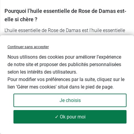
Pourquoi l’huile essentielle de Rose de Damas est-
elle si chère ?
L’huile essentielle de Rose de Damas est l’huile essentielle
précieuse par excellence. En effet, il est difficile d’obtenir
cette huile essentielle en raison du faible rendement des
Continuer sans accepter
pétales de roses : pour
100 kg de boutons floraux distillés,
Nous utilisons des cookies pour améliorer l’expérience
on obtient seulement 2.5 grammes d’huile essentielle
.
de notre site et proposer des publicités personnalisées
Par ailleurs, les fleurs de la
Rose de Damas doivent être
selon les intérêts des utilisateurs.
récoltées
délicatement à la main et uniquement au stade
Pour modifier vos préférences par la suite, cliquez sur le
de bouton floral
. Au mois de mai, dans la distillerie, on
lien 'Gérer mes cookies' situé dans le pied de page.
s’affaire très tôt vers 5 heure du matin, lorsque la rosée
permet encore de conserver la fraîcheur du bouton avec
Je choisis
tous ses parfums avant que ses composants aromatiques
ne s’évaporent à la chaleur du soleil pendant la journée. Les
✓ Ok pour moi
boutons doivent être mis en distillation immédiatement
après la récolte tant qu’ils sont frais, conservant ainsi tous