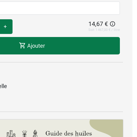
14,67 €
+
Soit 1 467,00 € / litre
Ajouter
lle