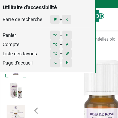
4,9
Voir les 58579 avis
Utilitaire d'accessibilité
Barre de recherche
Menu
+
⌘
K
Panier
+
⌥
C
Accueil
Santé
Aromatherapie
Huiles essentielles bio
Compte
+
⌥
A
Liste des favoris
+
⌥
W
Page d'accueil
+
⌥
H