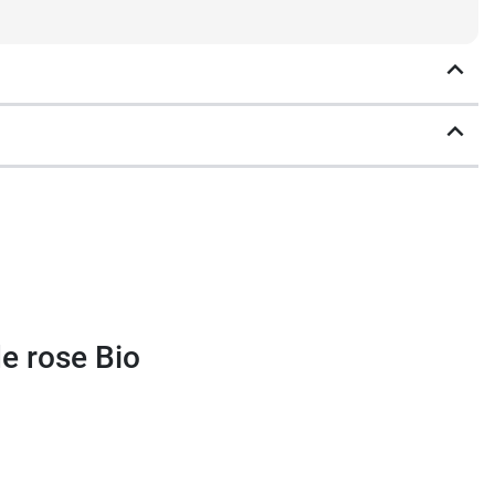
ile essentielle Bois de
nt entraîner des
interactions allant à
de rose Bio
merie et sa teneur importante en linalol,
ba rosaeodora
st devenu une espèce
ient que d’exploitations forestières où les