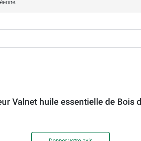
péenne.
me au chémotype
dations concernant Dr Valnet Hu
es mélanges anarchiques d’huiles essentielles qui peuve
ur Valnet huile essentielle de Bois 
elle de bois de rose
particulièrement appréciées en parfu
i une surexploitation durant des années. Aujourd’hui,
Ani
ile essentielle du
Docteur Valnet
, l'arbre utilisé ne prov
Donner votre avis