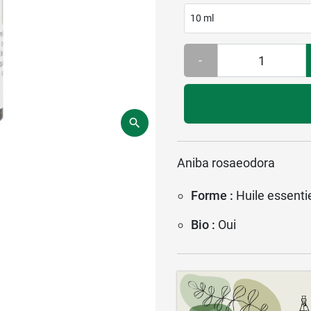
10 ml
-
Aniba rosaeodora
Forme :
Huile essentie
Bio :
Oui