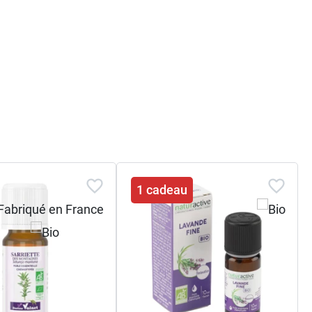
ois de Rose
.
1 cadeau