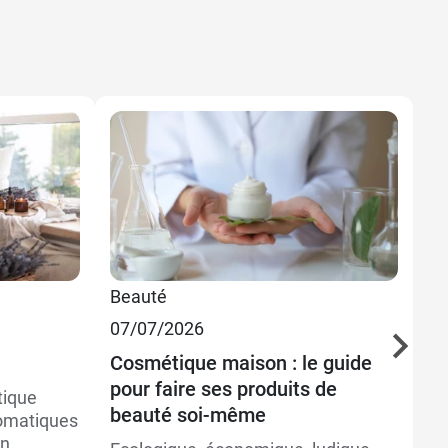
Beauté
Sa
07/07/2026
Bi
16
Cosmétique maison : le guide
pour faire ses produits de
Qu
tique
beauté soi-même
af
romatiques
un