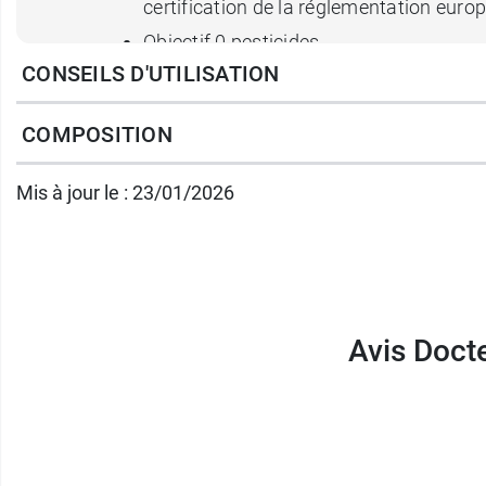
certification de la réglementation euro
Objectif 0 pesticides
CONSEILS D'UTILISATION
Identité biochimique : elle est confor
Traçabilité, origine contrôlée
COMPOSITION
Quelles sont les recomman
Mis à jour le : 23/01/2026
rose Bio ?
Le Docteur Valnet mettait en garde contre l
l’encontre de l’effet recherché
.
Avis Docte
Les qualités aromatiques de
l’huile essenti
explique pourquoi l'arbre Bois de rose a sub
protégée, si bien que pour fabriquer cette hu
arbres sont systématiquement replantés.