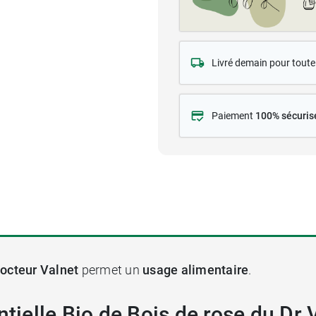
Livré demain pour tou
Paiement
100% sécuris
Docteur Valnet
permet un
usage alimentaire
.
ntielle Bio de Bois de rose du Dr 