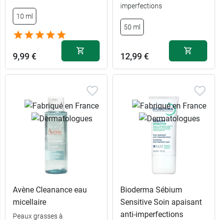
imperfections
10 ml
50 ml
9,99 €
12,99 €
Avène Cleanance eau
Bioderma Sébium
micellaire
Sensitive Soin apaisant
anti-imperfections
Peaux grasses à