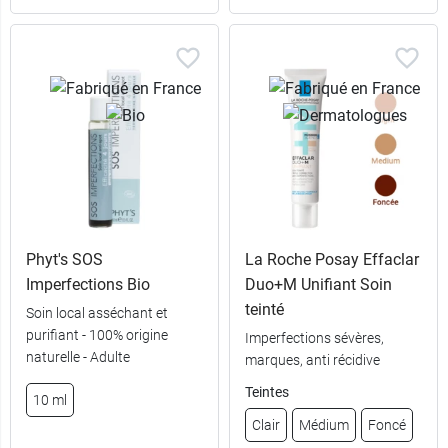
Phyt's SOS
La Roche Posay Effaclar
Imperfections Bio
Duo+M Unifiant Soin
teinté
Soin local asséchant et
purifiant - 100% origine
Imperfections sévères,
naturelle - Adulte
marques, anti récidive
7,49 €
9,89 €
500 ml
5,5 g
Teintes
10 ml
14,99 €
7,99 €
2 x 500 ml
Recharge
Clair
Médium
Foncé