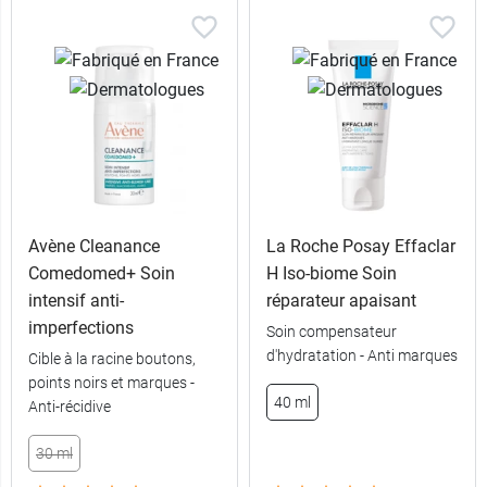
soins grâce à une
routine beauté au
quotidien.
Avène Cleanance
La Roche Posay Effaclar
Comedomed+ Soin
H Iso-biome Soin
intensif anti-
réparateur apaisant
imperfections
Soin compensateur
d'hydratation - Anti marques
Cible à la racine boutons,
points noirs et marques -
40 ml
Anti-récidive
30 ml