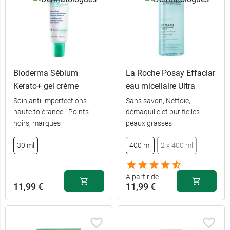
Bioderma Sébium
La Roche Posay Effaclar
Kerato+ gel crème
eau micellaire Ultra
Soin anti-imperfections
Sans savon, Nettoie,
haute tolérance - Points
démaquille et purifie les
noirs, marques
peaux grasses
2,79 €
par 6
30 ml
400 ml
2 x 400 ml
7,99 €
par 24
A partir de
11,99 €
11,99 €