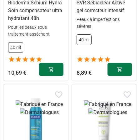
Bioderma Sébium Hydra
SVR Sebiaclear Active
Soin compensateur ultra
gel correcteur intensif
hydratant 48h
Peaux à imperfections
9,99 €
500 ml
sévères
Pour les peaux sous
traitement asséchant
40 ml
8,99 €
250 ml
40 ml
4,19 €
100 ml
10,69 €
8,89 €