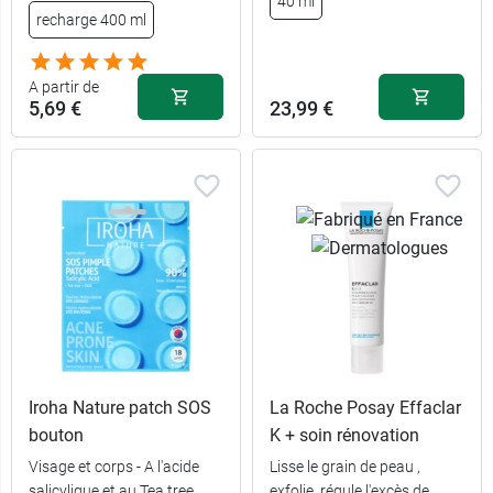
40 ml
14,99 €
Médium
recharge 400 ml
14,99 €
Foncé
A partir de
5,69 €
23,99 €
Iroha Nature patch SOS
La Roche Posay Effaclar
bouton
K + soin rénovation
5,69 €
100 ml
Visage et corps - A l'acide
Lisse le grain de peau ,
salicylique et au Tea tree
exfolie, régule l'excès de