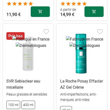
A partir de
11,90 €
14,99 €
Prix bas
SVR Sebiaclear eau
La Roche Posay Effaclar
micellaire
AZ Gel Crème
Peaux grasses et sensibles
Anti-imperfections, anti-
marques, anti-rides
15,49 €
Clair
100 ml
400 ml