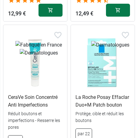
12,99 €
12,49 €
CeraVe Soin Concentré
La Roche Posay Effaclar
Anti Imperfections
Duo+M Patch bouton
Réduit boutons et
Protège, cible et réduit les
imperfections - Resserre les
boutons
pores
par 22
30 ml + soin
12,99 €