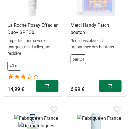
La Roche Posay Effaclar
Merci Handy Patch
Duo+ SPF 30
bouton
Imperfections sévères,
Réduit visiblement
marques résiduelles, anti
l'apparence des boutons
récidive
par 24
40 ml
14,99 €
6,99 €