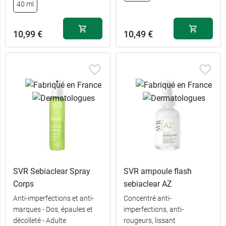
offert
40 ml
12,99 €
30 ml
10,99 €
10,49 €
SVR Sebiaclear Spray
SVR ampoule flash
Corps
sebiaclear AZ
Anti-imperfections et anti-
Concentré anti-
marques - Dos, épaules et
imperfections, anti-
décolleté - Adulte
rougeurs, lissant