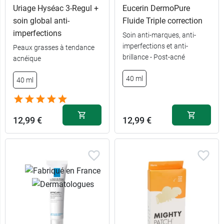
Uriage Hyséac 3-Regul +
Eucerin DermoPure
soin global anti-
Fluide Triple correction
imperfections
Soin anti-marques, anti-
imperfections et anti-
Peaux grasses à tendance
brillance - Post-acné
acnéique
7,59 €
par 24
40 ml
40 ml
2,89 €
par 6
12,99 €
12,99 €