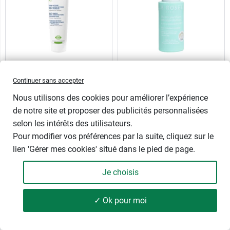
Isispharma Teen Derm
La Rosée Sérum
AZ Soin intense
purifiant anti-
Continuer sans accepter
imperfections
Soin anti imperfections et
Nous utilisons des cookies pour améliorer l’expérience
anti marques
Peaux à tendance acnéique -
de notre site et proposer des publicités personnalisées
Zinc et acides de fruits Bio
selon les intérêts des utilisateurs.
30 ml
Pour modifier vos préférences par la suite, cliquez sur le
30 ml
lien 'Gérer mes cookies' situé dans le pied de page.
Je choisis
15,49 €
22,89 €
✓ Ok pour moi
204 produits
FILTRER
1 cadeau