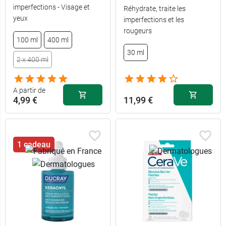
imperfections - Visage et
Réhydrate, traite les
yeux
imperfections et les
rougeurs
100 ml
400 ml
30 ml
2 x 400 ml
A partir de
4,99 €
11,99 €
1 cadeau