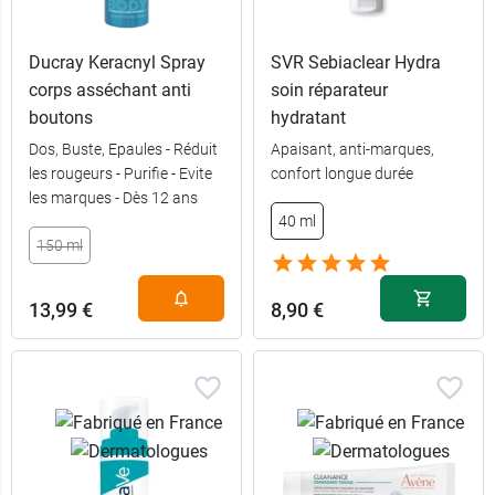
Ducray Keracnyl Spray
SVR Sebiaclear Hydra
corps asséchant anti
soin réparateur
boutons
hydratant
Dos, Buste, Epaules - Réduit
Apaisant, anti-marques,
les rougeurs - Purifie - Evite
confort longue durée
les marques - Dès 12 ans
40 ml
150 ml
13,99 €
8,90 €