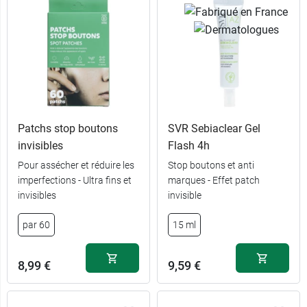
Patchs stop boutons
SVR Sebiaclear Gel
invisibles
Flash 4h
Pour assécher et réduire les
Stop boutons et anti
imperfections - Ultra fins et
marques - Effet patch
invisibles
invisible
11,99 €
400 ml
par 60
15 ml
23,99 €
2 x 400 ml
8,99 €
9,59 €