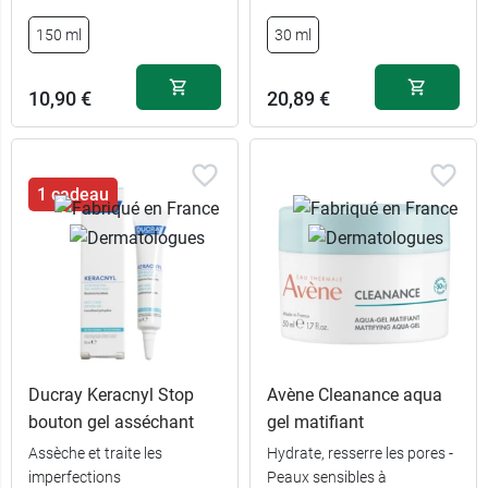
150 ml
30 ml
10,90 €
20,89 €
1 cadeau
Ducray Keracnyl Stop
Avène Cleanance aqua
bouton gel asséchant
gel matifiant
Assèche et traite les
Hydrate, resserre les pores -
imperfections
Peaux sensibles à