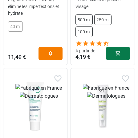
élimine les imperfections et
Visage
hydrate
500 ml
250 ml
40 ml
100 ml
A partir de
11,49 €
4,19 €