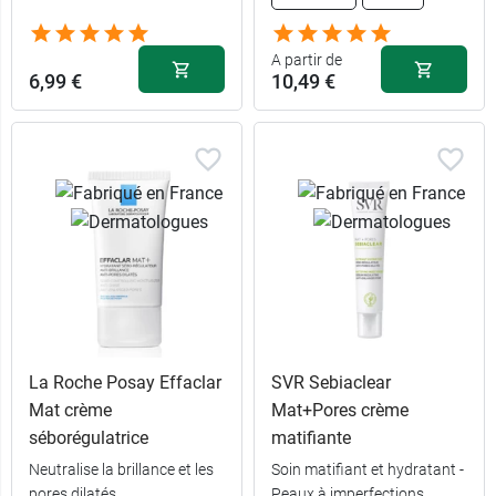
A partir de
6,99 €
10,49 €
La Roche Posay Effaclar
SVR Sebiaclear
Mat crème
Mat+Pores crème
séborégulatrice
matifiante
Neutralise la brillance et les
Soin matifiant et hydratant -
16,99 €
2 x 375 ml
pores dilatés
Peaux à imperfections