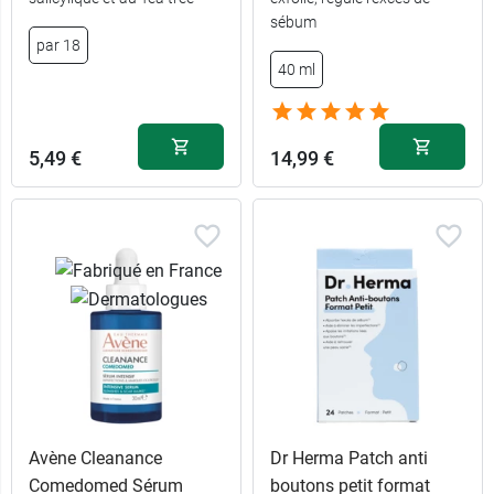
7,49 €
sébum
400 ml
par 18
40 ml
recharge 400
6,90 €
ml
5,49 €
14,99 €
Avène Cleanance
Dr Herma Patch anti
Comedomed Sérum
boutons​ petit format