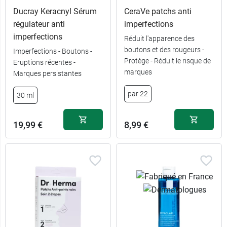
Ducray Keracnyl Sérum
CeraVe patchs anti
régulateur anti
imperfections
imperfections
Réduit l'apparence des
boutons et des rougeurs -
Imperfections - Boutons -
4,99 €
100 ml
Protège - Réduit le risque de
Eruptions récentes -
marques
Marques persistantes
10,89 €
400 ml
par 22
30 ml
18,49 €
2 x 400 ml
19,99 €
8,99 €