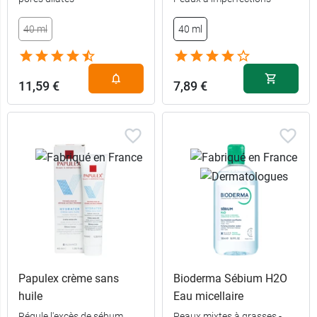
10,49 €
375 ml
40 ml
40 ml
11,59 €
7,89 €
Papulex crème sans
Bioderma Sébium H2O
huile
Eau micellaire
Régule l'excès de sébum,
Peaux mixtes à grasses -