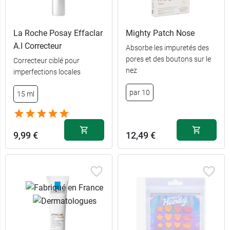
La Roche Posay Effaclar
Mighty Patch Nose
A.I Correcteur
Absorbe les impuretés des
pores et des boutons sur le
Correcteur ciblé pour
nez
imperfections locales
par 10
15 ml
9,99 €
12,49 €