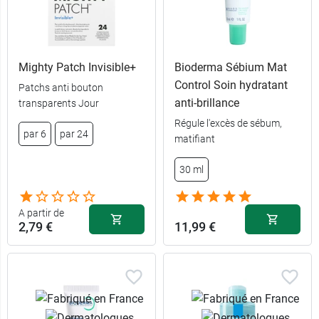
Mighty Patch Invisible+
Bioderma Sébium Mat
Control Soin hydratant
Patchs anti bouton
anti-brillance
transparents Jour
Régule l'excès de sébum,
3,49 €
par 2
par 6
par 24
matifiant
14,99 €
par 10
30 ml
A partir de
2,79 €
11,99 €