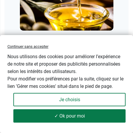
Santé
Beauté
Continuer sans accepter
29/09/2025
Nous utilisons des cookies pour améliorer l’expérience
Les bienfaits de l’huile d’olive
de notre site et proposer des publicités personnalisées
selon les intérêts des utilisateurs.
Surnommée « l’élixir des dieux », l’huile d’olive est
Pour modifier vos préférences par la suite, cliquez sur le
appréciée pour son goût unique et ses nombreuses
lien 'Gérer mes cookies' situé dans le pied de page.
vertus santé. Ses amateurs conseillent d’en
consommer une à deux cuillères à soupe par jour.…
Je choisis
✓ Ok pour moi