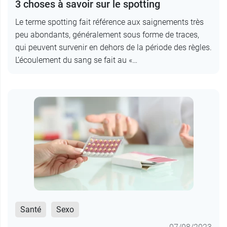
3 choses à savoir sur le spotting
Le terme spotting fait référence aux saignements très
peu abondants, généralement sous forme de traces,
qui peuvent survenir en dehors de la période des règles.
L’écoulement du sang se fait au «…
Santé
Sexo