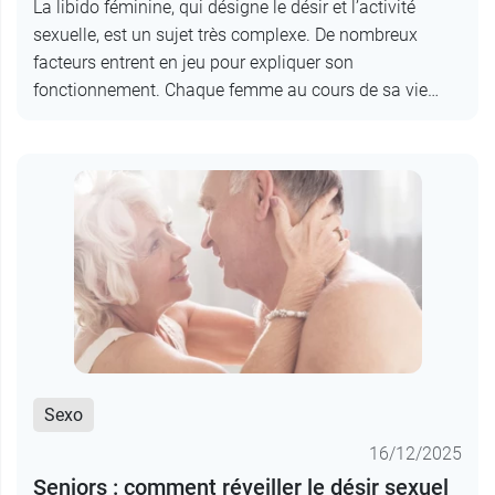
La libido féminine, qui désigne le désir et l’activité
sexuelle, est un sujet très complexe. De nombreux
facteurs entrent en jeu pour expliquer son
fonctionnement. Chaque femme au cours de sa vie…
Sexo
16/12/2025
Seniors : comment réveiller le désir sexuel