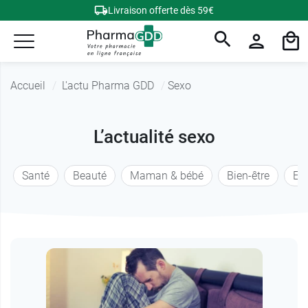
Livraison offerte dès 59€
Accueil
L'actu Pharma GDD
Sexo
L’actualité sexo
Santé
Beauté
Maman & bébé
Bien-être
En