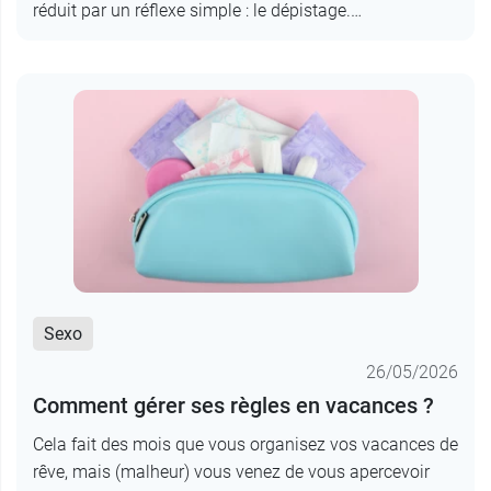
réduit par un réflexe simple : le dépistage.…
Sexo
26/05/2026
Comment gérer ses règles en vacances ?
Cela fait des mois que vous organisez vos vacances de
rêve, mais (malheur) vous venez de vous apercevoir