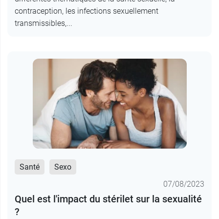
contraception, les infections sexuellement
transmissibles,...
Santé
Sexo
07/08/2023
Quel est l'impact du stérilet sur la sexualité
?