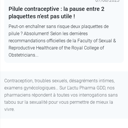
07/08/2023
Pilule contraceptive : la pause entre 2
plaquettes n’est pas utile !
Peut-on enchaîner sans risque deux plaquettes de
pilule ? Absolument! Selon les dernières
recommandations officielles de la Faculty of Sexual &
Reproductive Healthcare of the Royal College of
Obstetricians...
Contraception, troubles sexuels, désagréments intimes,
examens gynécologiques… Sur L’actu Pharma GDD, nos
pharmaciens répondent à toutes vos interrogations sans
tabou sur la sexualité pour vous permettre de mieux la
vivre.