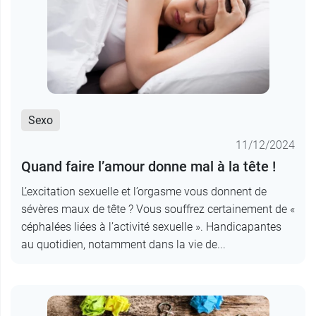
Sexo
11/12/2024
Quand faire l’amour donne mal à la tête !
L’excitation sexuelle et l’orgasme vous donnent de
sévères maux de tête ? Vous souffrez certainement de «
céphalées liées à l’activité sexuelle ». Handicapantes
au quotidien, notamment dans la vie de...