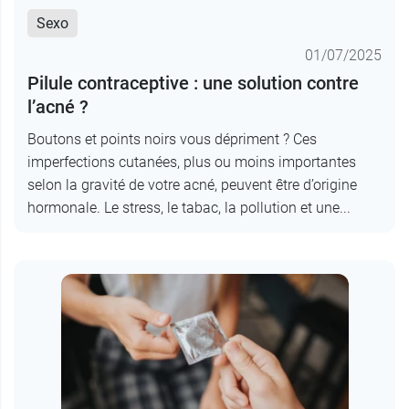
Sexo
01/07/2025
Pilule contraceptive : une solution contre
l’acné ?
Boutons et points noirs vous dépriment ? Ces
imperfections cutanées, plus ou moins importantes
selon la gravité de votre acné, peuvent être d’origine
hormonale. Le stress, le tabac, la pollution et une...