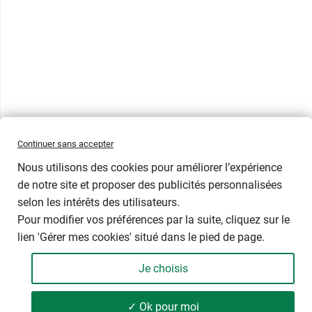
Continuer sans accepter
Nous utilisons des cookies pour améliorer l’expérience
de notre site et proposer des publicités personnalisées
selon les intérêts des utilisateurs.
Pour modifier vos préférences par la suite, cliquez sur le
lien 'Gérer mes cookies' situé dans le pied de page.
Je choisis
✓ Ok pour moi