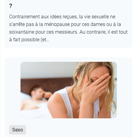
?
Contrairement aux idées reçues, la vie sexuelle ne
s’arrête pas à la ménopause pour ces dames ou à la
soixantaine pour ces messieurs. Au contraire, il est tout
à fait possible (et…
Sexo