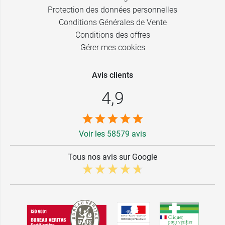
Protection des données personnelles
Conditions Générales de Vente
Conditions des offres
Gérer mes cookies
Avis clients
4,9
Voir les 58579 avis
Tous nos avis sur Google