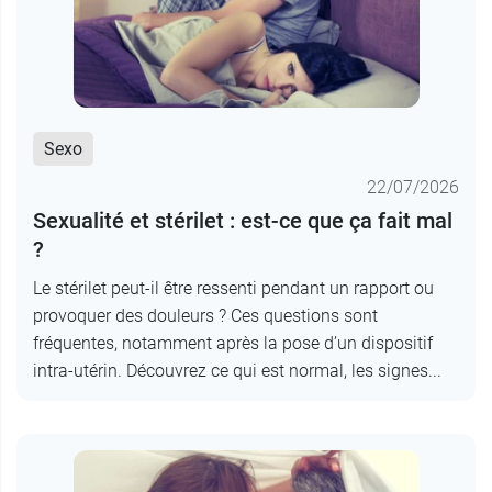
Sexo
22/07/2026
Sexualité et stérilet : est-ce que ça fait mal
?
Le stérilet peut-il être ressenti pendant un rapport ou
provoquer des douleurs ? Ces questions sont
fréquentes, notamment après la pose d’un dispositif
intra-utérin. Découvrez ce qui est normal, les signes...