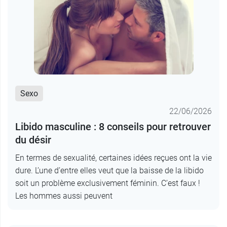
Sexo
22/06/2026
Libido masculine : 8 conseils pour retrouver
du désir
En termes de sexualité, certaines idées reçues ont la vie
dure. L’une d’entre elles veut que la baisse de la libido
soit un problème exclusivement féminin. C’est faux !
Les hommes aussi peuvent