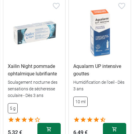
Xailin Night pommade
Aqualarm UP intensive
ophtalmique lubrifiante
gouttes
Soulagement nocturne des
Humidification de l'oeil - Dès
sensations de sécheresse
3 ans
oculaire - Dès 3 ans
10 ml
5 g
5,32 €
6,49 €