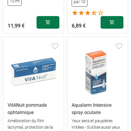
15 ml
par 10
11,99 €
6,89 €
VitANuit pommade
Aqualarm Intensive
ophtalmique
spray oculaire
Amélioration du film
Yeux secs et paupières
lacrymal, protection de la
irritées - S'utilise aussi yeux