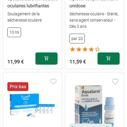
oculaires lubrifiantes
unidose
Soulagement de la
Sécheresse oculaire - Stérile,
sécheresse oculaire
sans agent conservateur -
Dès 3 ans
10 ml
par 20
11,99 €
11,59 €
Prix bas