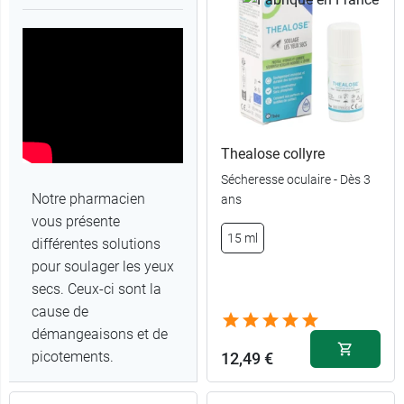
Thealose collyre
Sécheresse oculaire - Dès 3
Notre pharmacien
ans
vous présente
15 ml
différentes solutions
pour soulager les yeux
secs. Ceux-ci sont la
cause de
démangeaisons et de
picotements.
12,49 €