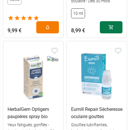
oculaire - Dès 30 mois
10 ml
9,99 €
8,99 €
HerbalGem Optigem
Eumill Repair Sécheresse
paupières spray bio
oculaire gouttes
Yeux fatigués, gonflés -
Gouttes lubrifiantes,