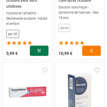
oculaire yeux secs
Care spray oculaire
unidoses
Solution isotonique -
Syndrome de l'oeil sec - Dès
Hydrate et rafraîchit -
18 ans
Sécheresse oculaire - Adulte
et enfant
30 ml
par 30
5,99 €
10,99 €