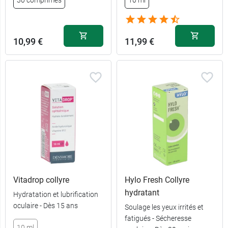
30 comprimés
10 ml
10,99 €
11,99 €
Vitadrop collyre
Hylo Fresh Collyre
hydratant
Hydratation et lubrification
oculaire - Dès 15 ans
Soulage les yeux irrités et
fatigués - Sécheresse
10 ml