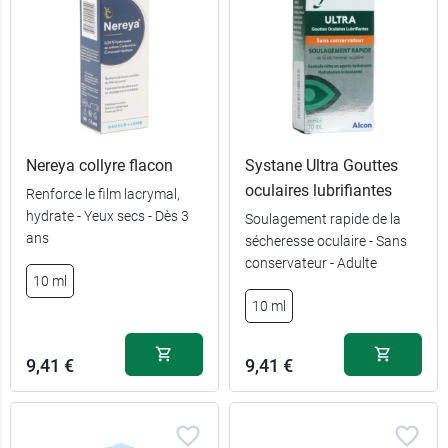
Nereya collyre flacon
Systane Ultra Gouttes
oculaires lubrifiantes
Renforce le film lacrymal,
hydrate - Yeux secs - Dès 3
Soulagement rapide de la
ans
sécheresse oculaire - Sans
conservateur - Adulte
10 ml
8,99 €
10 ml
10 ml
15,99 €
2 x 10 ml
9,41 €
9,41 €