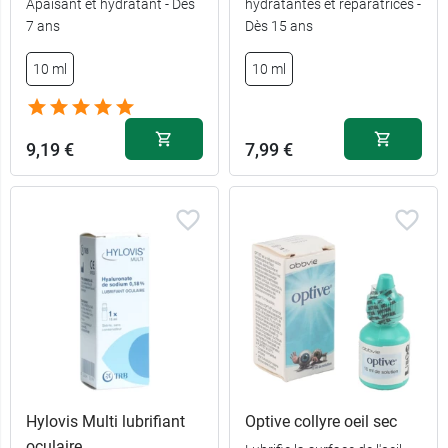
Apaisant et hydratant - Dès
hydratantes et réparatrices -
7 ans
Dès 15 ans
10 ml
10 ml
9,19 €
7,99 €
Hylovis Multi lubrifiant
Optive collyre oeil sec
oculaire