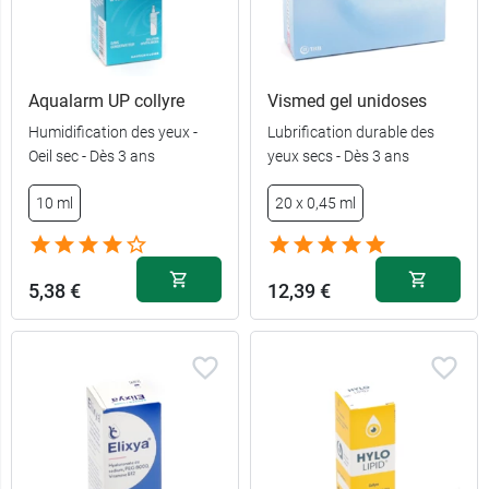
Aqualarm UP collyre
Vismed gel unidoses
Humidification des yeux -
Lubrification durable des
Oeil sec - Dès 3 ans
yeux secs - Dès 3 ans
10 ml
20 x 0,45 ml
5,38 €
12,39 €