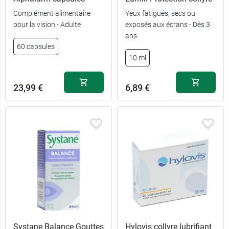
Complément alimentaire
Yeux fatigués, secs ou
pour la vision - Adulte
exposés aux écrans - Dès 3
ans
60 capsules
10 ml
23,99 €
6,89 €
Systane Balance Gouttes
Hylovis collyre lubrifiant