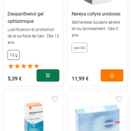
Dexpanthenol gel
Nereya collyre unidoses
ophtalmique
Sécheresse oculaire sévère
et/ou larmoiement - Dès 3
Lubrification et protection
ans
de la surface de l'œil - Dès 15
ans
par 60
10 g
5,39 €
11,99 €