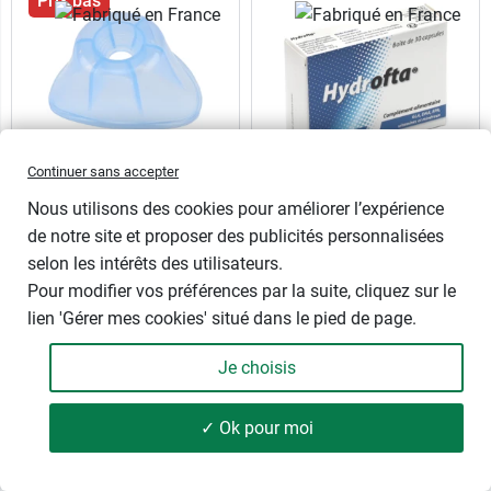
Prix bas
Continuer sans accepter
Aide-verseur de collyre
Hydrofta capsules
Nous utilisons des cookies pour améliorer l’expérience
Facilite l'instillation des
GLA, DHA, EPA, vitamines et
de notre site et proposer des publicités personnalisées
gouttes et collyres dans les
minéraux - Anti oxydant -
selon les intérêts des utilisateurs.
yeux
Dès 15 ans
Pour modifier vos préférences par la suite, cliquez sur le
lien 'Gérer mes cookies' situé dans le pied de page.
30 capsules
Je choisis
7,99 €
12,49 €
✓ Ok pour moi
59 produits
FILTRER