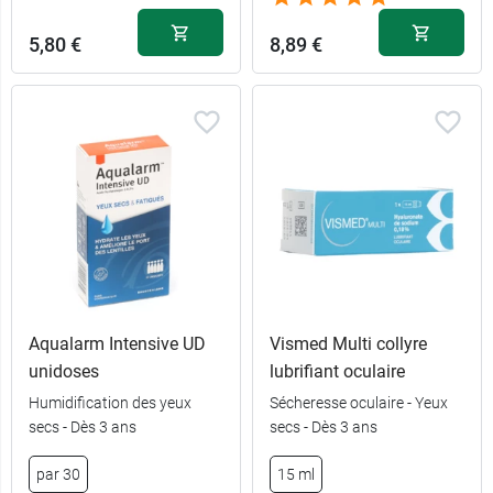
5,80 €
8,89 €
Aqualarm Intensive UD
Vismed Multi collyre
unidoses
lubrifiant oculaire
Humidification des yeux
Sécheresse oculaire - Yeux
secs - Dès 3 ans
secs - Dès 3 ans
par 30
15 ml