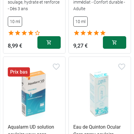
soulage, hydrate et renforce
immédiat - Confort durable -
- Dès 3 ans
Adulte
10 ml
10 ml
8,99 €
9,27 €
Prix bas
Aqualarm UD solution
Eau de Quinton Ocular