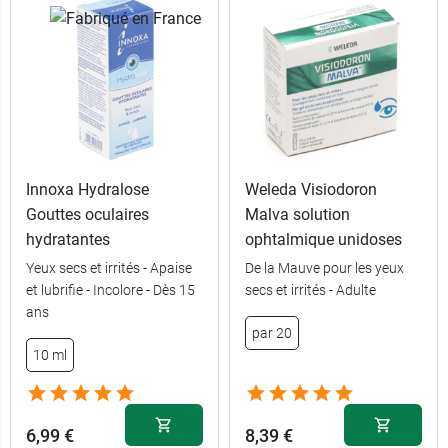
Innoxa Hydralose
Weleda Visiodoron
Gouttes oculaires
Malva solution
hydratantes
ophtalmique unidoses
Yeux secs et irrités - Apaise
De la Mauve pour les yeux
et lubrifie - Incolore - Dès 15
secs et irrités - Adulte
ans
par 20
10 ml
6,99 €
8,39 €