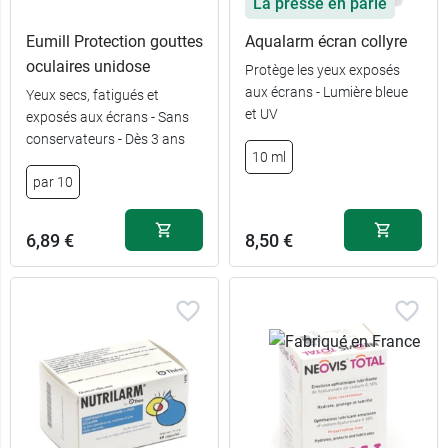
La presse en parle
Eumill Protection gouttes
Aqualarm écran collyre
oculaires unidose
Protège les yeux exposés
aux écrans - Lumière bleue
Yeux secs, fatigués et
et UV
exposés aux écrans - Sans
conservateurs - Dès 3 ans
10 ml
par 10
6,89 €
8,50 €