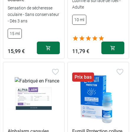
Lubrifie la surface de l'oeil -
Adulte
Sensation de sécheresse
oculaire - Sans conservateur
10 ml
- Dès 3 ans
15 ml
15,99 €
11,79 €
Prix bas
Alphalarm capsules
Eumill Protection collyre