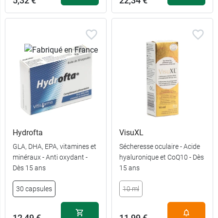
5,32 €
22,34 €
Hydrofta
VisuXL
GLA, DHA, EPA, vitamines et
Sécheresse oculaire - Acide
minéraux - Anti oxydant -
hyaluronique et CoQ10 - Dès
Dès 15 ans
15 ans
30 capsules
10 ml
12,49 €
11,99 €