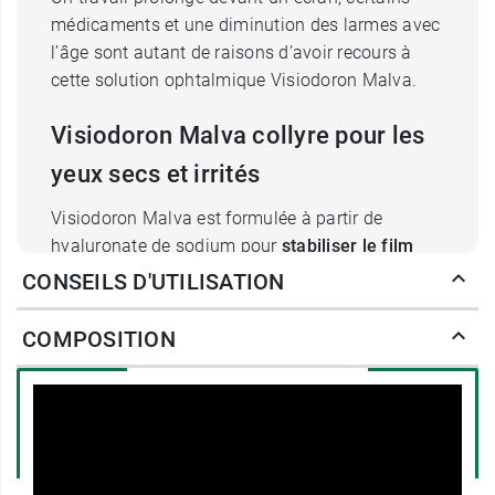
médicaments et une diminution des larmes avec
l’âge sont autant de raisons d’avoir recours à
cette solution ophtalmique Visiodoron Malva.
Visiodoron Malva collyre pour les
yeux secs et irrités
Visiodoron Malva est formulée à partir de
hyaluronate de sodium pour
stabiliser le film
lacrymal
. Connu pour ses propriétés
CONSEILS D'UTILISATION
viscoélastiques, hygroscopiques et
mucomimétiques, ce dernier adhère de manière
COMPOSITION
exceptionnelle à la surface de l’œil et forme un
film humide qui reste
assez longtemps en
place
. L’extrait de mauve, issu de l’agriculture
biologique, intervient pour calmer et réhydrater
l’œil par le biais de ses qualités émollientes.