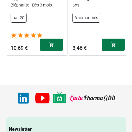
Blépharite - Dès 3 mois
ans
par 20
6 comprimés
10,69 €
3,46 €
Newsletter