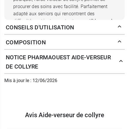
procurer des soins avec facilité. Parfaitement
adapté aux seniors qui rencontrent des
difficultés, cet instrument est
compatible avec la
CONSEILS D'UTILISATION
plupart des flacons
de gouttes oculaires.
COMPOSITION
Pour plus de sécurité et pour un confort absolu,
nous vous recommandons cet aide-verseur qui
NOTICE PHARMAOUEST AIDE-VERSEUR
rendra vos soins oculaires plus agréables.
DE COLLYRE
Depuis plus de 35 ans, l’entreprise
PharmaOuest
fabrique des dispositifs médicaux à destination
Mis à jour le : 12/06/2026
du maintien à domicile ainsi que des EHPAD,
avec comme objectif de faciliter la prise de
médicaments avec le
pilulier hebdomadaire
.
Caractéristiques de l'aide verseur
Avis Aide-verseur de collyre
de gouttes oculaires PharmaOuest