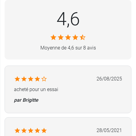
Dimensions : 4,8 x 3,5 x 3 cm (Longueur x largeur
4,6
x hauteur).
Diamètres compatibles : entre 8 mm et 15 mm.
Poids : 3 g.
Référence : SE02AID04.
Moyenne de 4,6 sur 8 avis
Conditionnement :
vendu à l’unité.
26/08/2025
acheté pour un essai
par Brigitte
28/05/2021