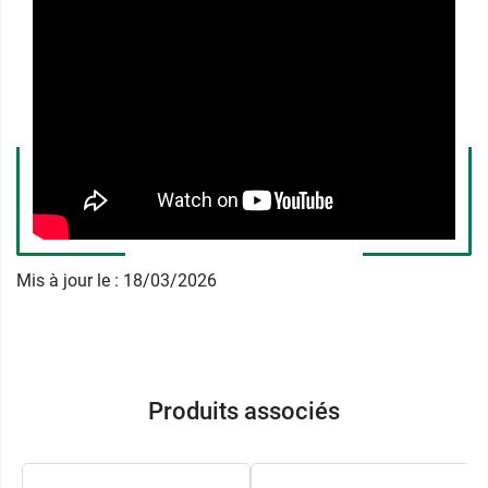
La poudre doit être dissoute dans un verre d'eau
puis bue immédiatement. L'effet laxatif est
obtenu au bout de 24 à 48 heures.
En l'absence d'amélioration au bout de 2
semaines de traitement ou si vous notez
l'apparition d'une fièvre ou de vomissements,
consultez votre médecin.
Mis à jour le : 18/03/2026
La constipation doit aussi vous amener à
changer vos habitudes alimentaires
: manger
plus de fibres, de légumes verts, de fruits, boire
davantage d'eau.
Produits associés
Précautions d'emploi de
Transipeg sachets 2,95 g