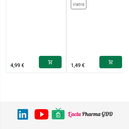
Viatris
4,99 €
1,49 €