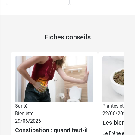
Ce laxatif sera utilisé pendant la
grossesse
sur
avis médical, mais peut être pris durant
l'
allaitement
.
Fiches conseils
Conditionnement :
boîte de 30 sachets
Comme tout laxatif, la prise de Transipeg doit
s'accompagner des mesures diététiques
adéquates et le prise de probiotiques comme
Osmobiotic Flora
visera à renforcer la flore
intestinale pour un meilleur transit.
Santé
Plantes et phyt
Bien-être
22/06/2026
29/06/2026
Les bienfait
Constipation : quand faut-il
Le Frêne est ut