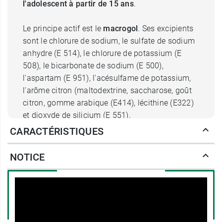
l'adolescent à partir de 15 ans
.
Le principe actif est le
macrogol
. Ses excipients
sont le chlorure de sodium, le sulfate de sodium
anhydre (E 514), le chlorure de potassium (E
508), le bicarbonate de sodium (E 500),
l'aspartam (E 951), l'acésulfame de potassium,
l'arôme citron (maltodextrine, saccharose, goût
citron, gomme arabique (E414), lécithine (E322)
et dioxyde de silicium (E 551).
CARACTÉRISTIQUES
Comment prendre le laxatif
NOTICE
Transipeg 2,95 g ?
La dose recommandée est de 1 à 4 sachets en
prise unique le matin. La posologie moyenne est
de 2 sachets par jour.