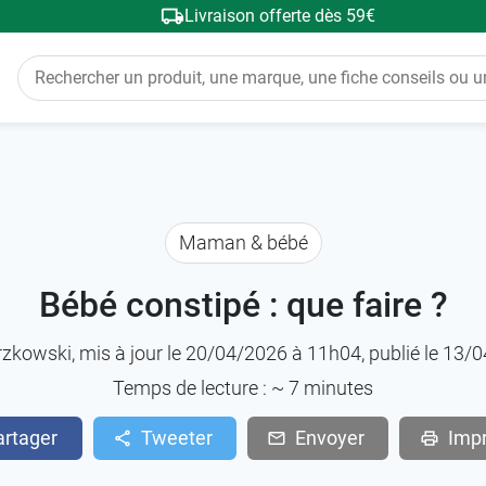
Livraison offerte dès 59€
Maman & bébé
Bébé constipé : que faire ?
rzkowski
, mis à jour le 20/04/2026 à 11h04, publié le 13
Temps de lecture : ~
7
minutes
artager
Tweeter
Envoyer
Imp