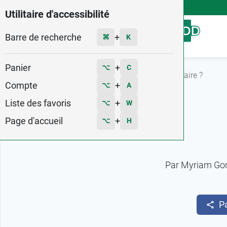
4,9
Voir les 58579 avis
Utilitaire d'accessibilité
Barre de recherche
Menu
+
⌘
K
Panier
+
⌥
C
Accueil
Fiches conseils
Bébé constipé : que faire ?
Compte
+
⌥
A
Liste des favoris
+
⌥
W
Page d'accueil
+
⌥
H
Par
Myriam Go
P