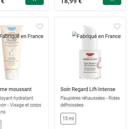
 €
18,99 €
rème moussant
Soin Regard Lift-Intense
toyant hydratant
Paupières réhaussées - Rides
on - Visage et corps
défroissées
ans
15 ml
18,99 €