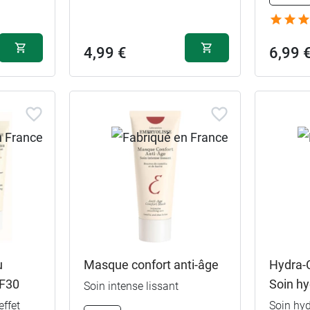
€
50 ml
4,99 €
6,99 
u
Masque confort anti-âge
Hydra-
PF30
Soin hy
Soin intense lissant
effet
Soin hyd