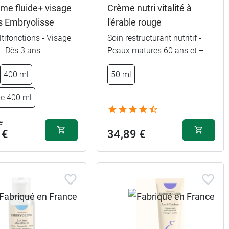
ème fluide+ visage
Crème nutri vitalité à
s Embryolisse
l'érable rouge
tifonctions - Visage
Soin restructurant nutritif -
 - Dès 3 ans
Peaux matures 60 ans et +
400 ml
50 ml
ge 400 ml
20,89 €
Nude
e
 €
34,89 €
20,89 €
Doré