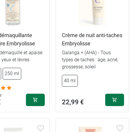
 démaquillante
Crème de nuit anti-taches
ire Embryolisse
Embryolisse
 démaquille et apaise
Galanga + (AHA) - Tous
10,49 €
, yeux et lèvres
types de taches : äge, acné,
grossesse, soleil
19,99 €
250 ml
40 ml
15,99 €
0 ml
e
€
22,99 €