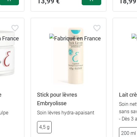
13,99 €
18,99
e
Stick pour lèvres
Lait c
Embryolisse
Soin net
sans sav
ulpe
Soin lèvres hydra-apaisant
- Dès 3 
4,5 g
€
200 ml
30 ml