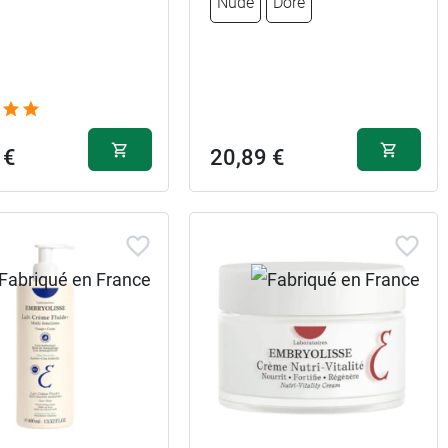
Nude
Doré
 €
20,89 €