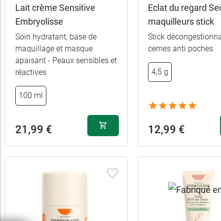
protection
Lait crème Sensitive
Eclat du regard Se
Embryolisse
maquilleurs stick
Maquillage
Soin hydratant, base de
Stick décongestionna
maquillage et masque
cernes anti poches
apaisant - Peaux sensibles et
Pour
4,5 g
réactives
qui
100 ml
19,99 €
75 ml
Sans
octocrylène
21,99 €
12,99 €
9,89 €
30 ml
Texture
Type
de
peau