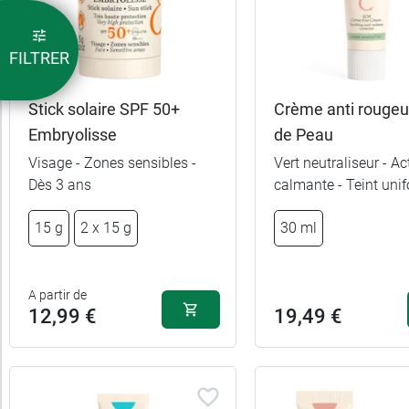
FILTRER
Stick solaire SPF 50+
Crème anti rouge
Embryolisse
de Peau
Visage - Zones sensibles -
Vert neutraliseur - Ac
Dès 3 ans
calmante - Teint uni
15 g
2 x 15 g
30 ml
A partir de
12,99 €
19,49 €