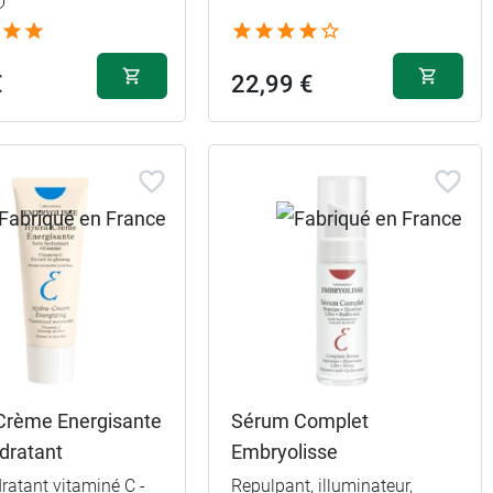
27,99 €
€
22,99 €
Crème Energisante
Sérum Complet
dratant
Embryolisse
ratant vitaminé C -
Repulpant, illuminateur,