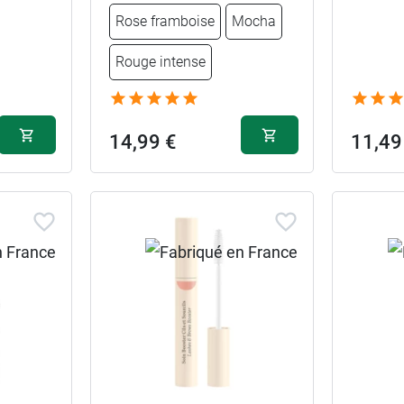
Rose framboise
Mocha
Rouge intense
14,99 €
11,49