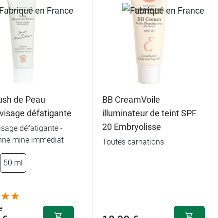
lush de Peau
BB CreamVoile
visage défatigante
illuminateur de teint SPF
20 Embryolisse
sage défatigante -
onne mine immédiat
Toutes carnations
4,69 €
50 ml
8,99 €
e