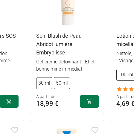
urs SOS
Soin Blush de Peau
Lotion
Abricot lumière
micella
Embryolisse
tion
Nettoie,
75 ml
forme
- Visage
Gel-crème détoxifiant - Effet
bonne mine immédiat
400 ml
100 ml
30 ml
50 ml
recharge 40
A partir de
A partir d
18,99 €
4,69 