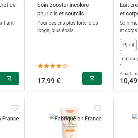
cret de
Soin Booster incolore
Lait cr
pour cils et sourcils
et corp
nt anti
Pour des cils plus forts, plus
Soin mul
longs, plus épais
et corps
14,99 €
Rose nude
75 ml
14,99 €
Rose framboise
rechar
14,99 €
Mocha
A partir d
17,99 €
10,49
14,99 €
Rouge intense