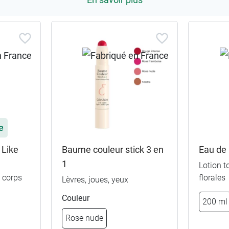
e
 Like
Baume couleur stick 3 en
Eau de
1
Lotion t
t corps
florales
Lèvres, joues, yeux
Couleur
200 ml
Rose nude