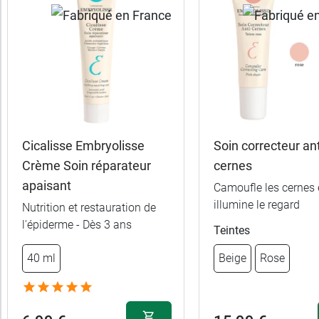
Cicalisse Embryolisse
Soin correcteur ant
Crème Soin réparateur
cernes
apaisant
Camoufle les cernes 
illumine le regard
Nutrition et restauration de
12,99 €
15 g
l'épiderme - Dès 3 ans
Teintes
40 ml
Beige
Rose
16,99 €
2 x 15 g