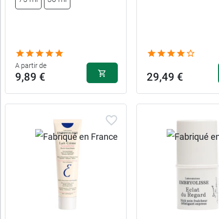
catégories
Fabriqué
en
A partir de
France
9,89 €
29,49 €
Caractéristiques
Convient
aux
Forme
Indice
de