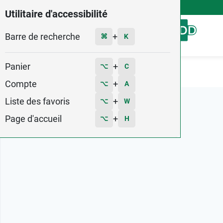
4,9
Voir les 58579 avis
Utilitaire d'accessibilité
Barre de recherche
Menu
+
⌘
K
Panier
+
⌥
C
Accueil
Marques
Embryolisse
Compte
+
⌥
A
Liste des favoris
+
⌥
W
Page d'accueil
+
⌥
H