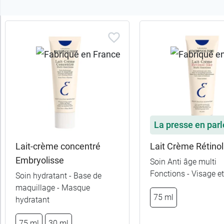
Trier
les
produits
Trier
Par défaut
trer
La presse en parl
es
ltats
Lait-crème concentré
Lait Crème Rétinol
44
Embryolisse
Soin Anti âge multi
uits)
Fonctions - Visage e
Soin hydratant - Base de
maquillage - Masque
Catégories
75 ml
hydratant
Sous-
75 ml
30 ml