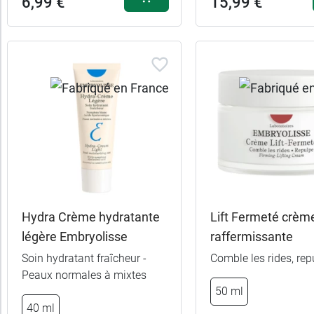
6,99 €
15,99 €
Hydra Crème hydratante
Lift Fermeté crèm
légère Embryolisse
raffermissante
Soin hydratant fraîcheur -
Comble les rides, rep
Peaux normales à mixtes
50 ml
15,99 
Beige
40 ml