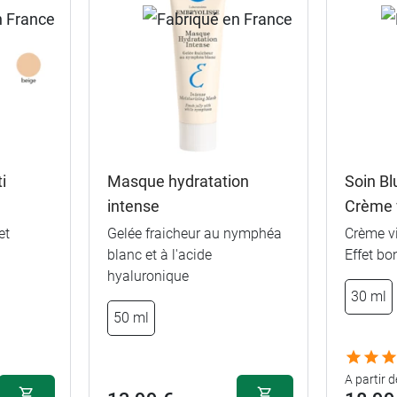
i
Masque hydratation
Soin B
intense
Crème 
et
Gelée fraicheur au nymphéa
Crème vi
blanc et à l'acide
Effet b
18,99 €
hyaluronique
30 ml
100 ml
30 ml
50 ml
27,99 €
50 ml
250 ml
A partir d