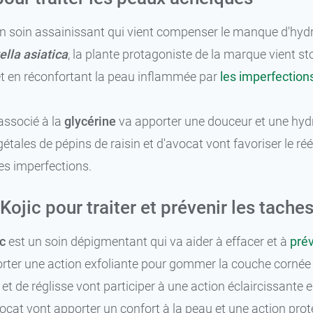
n soin assainissant qui vient compenser le manque d'hydr
ella asiatica
, la plante protagoniste de la marque vient st
et en réconfortant la peau inflammée par
les imperfection
8,69 €
50 ml
ssocié à la
glycérine
va apporter une douceur et une hyd
11,99 €
100 ml
gétales de pépins de raisin et d'avocat vont favoriser le ré
des imperfections.
Kojic pour traiter et prévenir les tach
c
est un soin dépigmentant qui va aider à effacer et à
prév
orter une action exfoliante pour gommer la couche cornée r
e et de réglisse vont participer à une action éclaircissante
avocat vont apporter un confort à la peau et une action prot