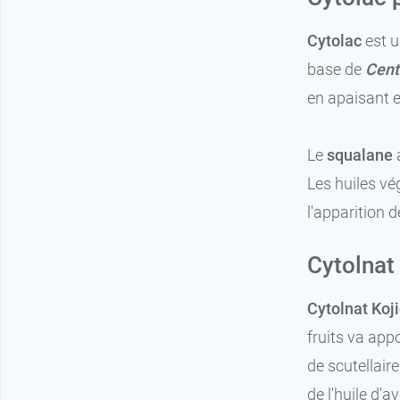
Cytolac
est u
base de
Cent
en apaisant 
Le
squalane
a
Les huiles vé
l'apparition 
Cytolnat 
Cytolnat Koji
fruits va app
de scutellair
de l'huile d'