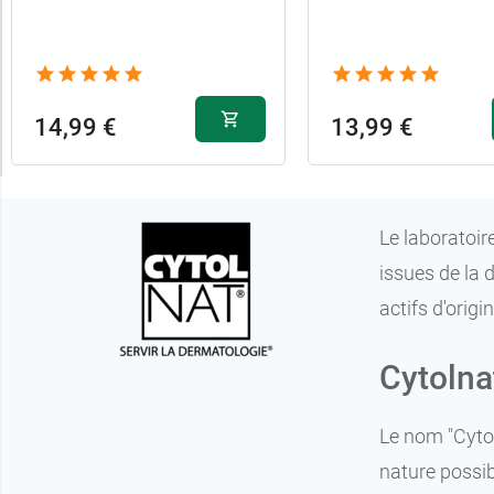
de
peau
14,99 €
13,99 €
Le laboratoir
issues de la 
actifs d'origi
Cytolnat
Le nom "Cytol
nature possib