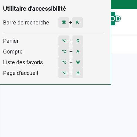
4,9
Voir les 58579 avis
Utilitaire d'accessibilité
Barre de recherche
Menu
+
⌘
K
Panier
+
⌥
C
Accueil
Marques
Cytolnat
Compte
+
⌥
A
Liste des favoris
+
⌥
W
Page d'accueil
+
⌥
H