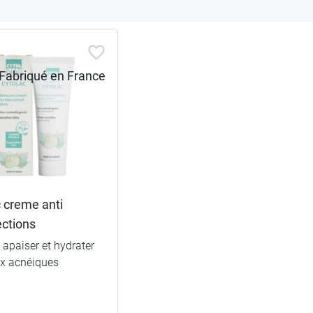
 creme anti
ections
, apaiser et hydrater
ux acnéiques