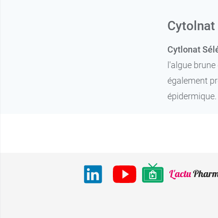
Cytolnat
Cytlonat Sé
l'algue brune
également pré
épidermique.