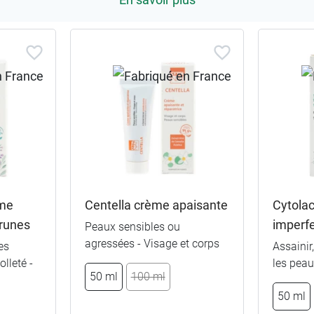
ème
Centella crème apaisante
Cytolac
brunes
imperf
Peaux sensibles ou
agressées - Visage et corps
es
Assainir
lleté -
les pea
50 ml
100 ml
50 ml