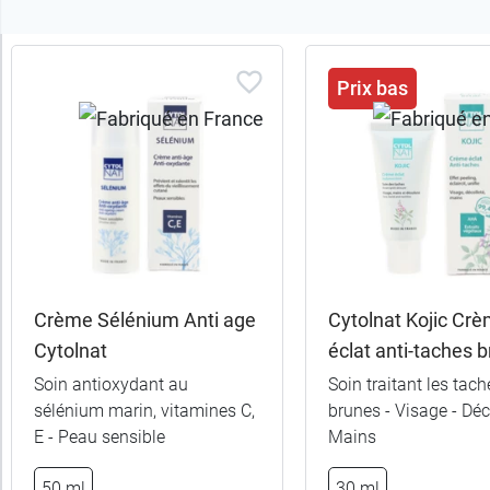
Trier
Prix bas
les
produits
Trier
Par défaut
trer
es
ltats
Crème Sélénium Anti age
Cytolnat Kojic Cr
(4
Cytolnat
éclat anti-taches 
uits)
Soin antioxydant au
Soin traitant les tach
sélénium marin, vitamines C,
brunes - Visage - Déco
Catégories
E - Peau sensible
Mains
Sous-
50 ml
30 ml