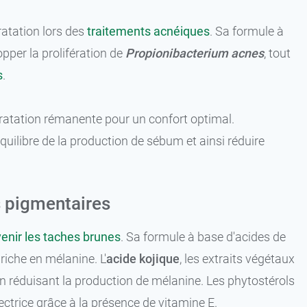
atation lors des
traitements acnéiques
. Sa formule à
opper la prolifération de
Propionibacterium acnes
, tout
s
.
ratation rémanente pour un confort optimal.
équilibre de la production de sébum et ainsi réduire
es pigmentaires
enir les taches brunes
. Sa formule à base d'acides de
iche en mélanine. L'
acide kojique
, les extraits végétaux
 en réduisant la production de mélanine. Les phytostérols
ectrice grâce à la présence de vitamine E.