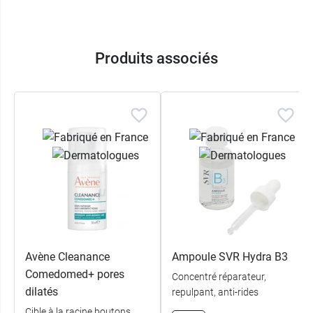
Conditionnement :
30 ml.
Produits associés
Pour nettoyer la peau du visage et du corps,
optez pour le
gel moussant Sebiaclear SVR
.
Avène Cleanance
Ampoule SVR Hydra B3
Comedomed+ pores
View this post on Instagram
Concentré réparateur,
dilatés
repulpant, anti-rides
Cible à la racine boutons,