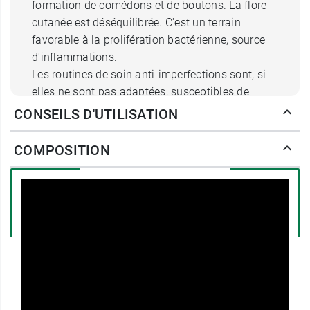
formation de comédons et de boutons. La flore
cutanée est déséquilibrée. C'est un terrain
favorable à la prolifération bactérienne, source
d'inflammations.
Les routines de soin anti-imperfections sont, si
elles ne sont pas adaptées, susceptibles de
malmener la peau et de
l'hypersensibiliser
, ce
CONSEILS D'UTILISATION
qui risque d'aggraver l'acné et de mener à
l'apparition de rougeurs et de marques.
COMPOSITION
Que permet le concentré anti-
imperfections ampoule flash
sebiaclear AZ ?
SVR ampoule flash sebiaclear AZ
est formulé
pour
apaiser et rééquilibrer
la peau acnéique
agressée tout en étant d'une grande efficacité
puisqu'il agit sur
toutes les causes des