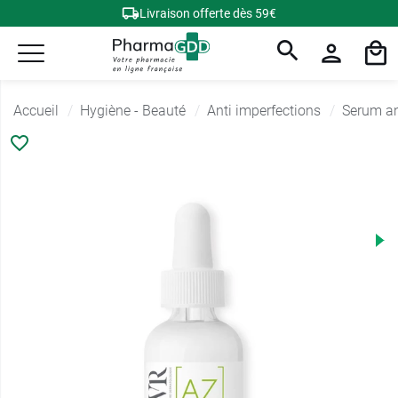
Livraison offerte dès 59€
Accueil
Hygiène - Beauté
Anti imperfections
Serum an