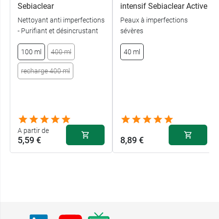
Sebiaclear
intensif Sebiaclear Active
Nettoyant anti imperfections
Peaux à imperfections
- Purifiant et désincrustant
sévères
100 ml
400 ml
40 ml
recharge 400 ml
A partir de
5,59 €
8,89 €