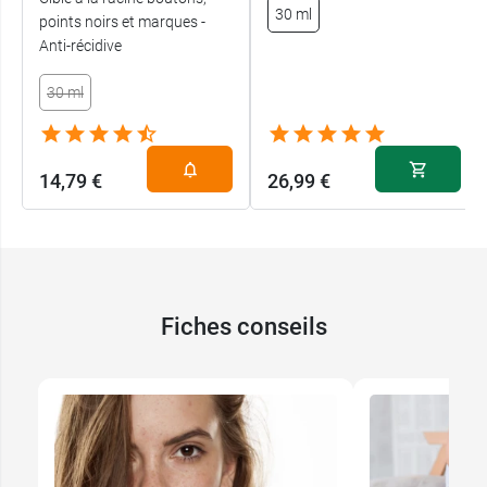
30 ml
points noirs et marques -
Anti-récidive
30 ml
A post shared by Laboratoire SVR (@laboratoire_svr)
14,79 €
26,99 €
Fiches conseils