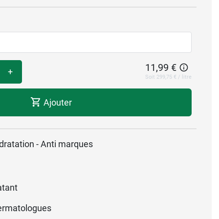
11,99 €
+
Soit 299,75 € / litre
Ajouter
ratation - Anti marques
atant
ermatologues