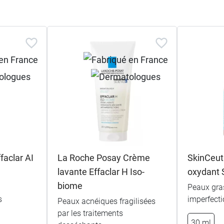
faclar AI
La Roche Posay Crème
SkinCeut
lavante Effaclar H Iso-
oxydant 
biome
Peaux gra
s
imperfect
Peaux acnéiques fragilisées
par les traitements
30 ml