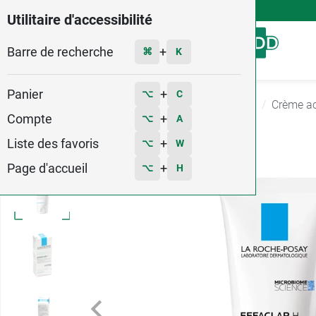
4,9
Voir les 58579 avis
Utilitaire d'accessibilité
Barre de recherche
Menu
+
⌘
K
Panier
+
⌥
C
Accueil
Hygiène - Beauté
Anti imperfections
Crème a
Compte
+
⌥
A
2
Liste des favoris
+
⌥
W
Page d'accueil
+
⌥
H