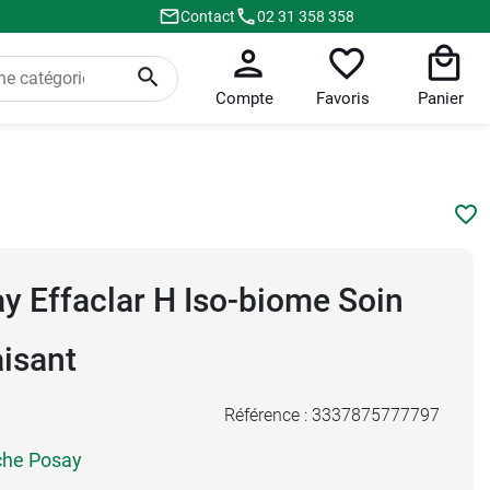
Contact
02 31 358 358
Compte
Favoris
Panier
y Effaclar H Iso-biome Soin
aisant
Référence :
3337875777797
che Posay