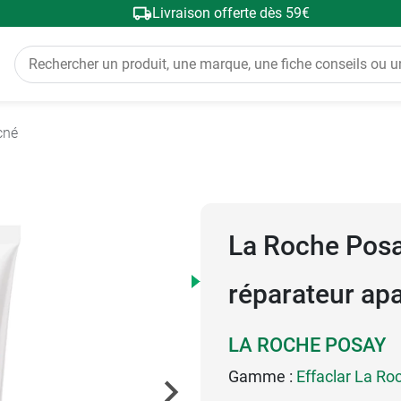
Livraison offerte dès 59€
cné
La Roche Posa
réparateur ap
LA ROCHE POSAY
Gamme :
Effaclar La Ro