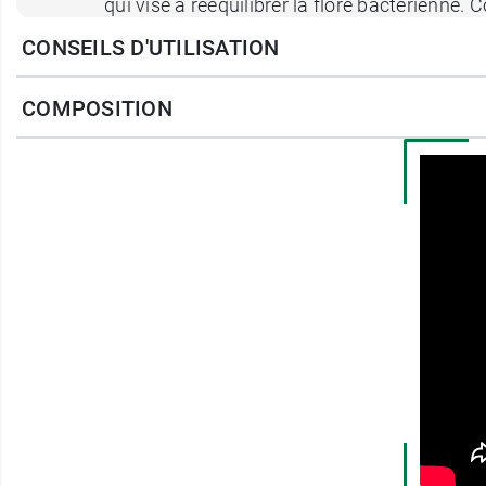
qui vise à rééquilibrer la flore bactérienne. 
filme hydrolipidique et à réduire les imperf
CONSEILS D'UTILISATION
COMPOSITION
De plus, l’
eau thermale La Roche Posay
app
favoriser la régénération cellulaire et apais
fraîcheur immédiate.
En cas d’imperfections plus prononcées, le 
Conditionnement :
Tube de 40 ml