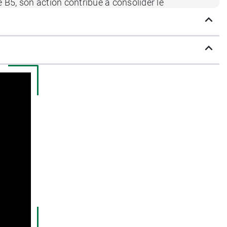
ne B5, son action contribue à consolider le
ts et antioxydants qui vont à la fois
ue très facilement et procure une sensation de
ui désobstrue en profondeur l’épiderme.