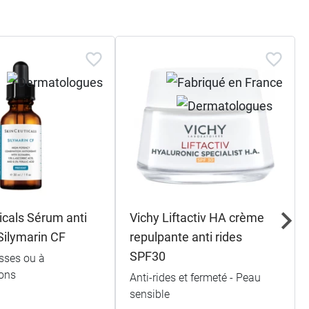
icals Sérum anti
Vichy Liftactiv HA crème
Silymarin CF
repulpante anti rides
SPF30
sses ou à
ions
Anti-rides et fermeté - Peau
sensible