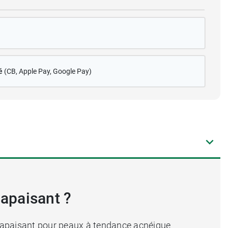
é
(CB
, Apple Pay, Google Pay)
 apaisant ?
 apaisant pour peaux à tendance acnéique