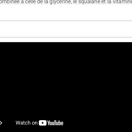
Combinée à celle de la glycérine, le squalane et la vitami
ections de manière à stimuler la réhydratation du derme.
orte à ce soin une richesse en oligo-éléments nourrissan
er irritations et rougeurs. Sa texture onctueuse s’appliq
laboratoire a développé un
soin correcteur A.I. Effaclar
q