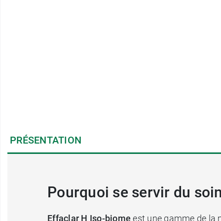
PRÉSENTATION
Pourquoi se servir du soi
Effaclar H Iso-biome
est une gamme de la