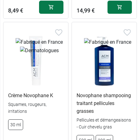
8,49 €
14,99 €
Crème Novophane K
Novophane shampooing
traitant pellicules
Squames, rougeurs,
grasses
irritations
Pellicules et démangeaisons
30 ml
- Cuir chevelu gras