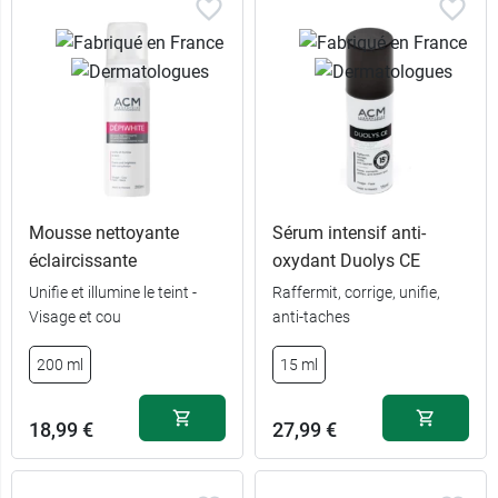
Mousse nettoyante
Sérum intensif anti-
éclaircissante
oxydant Duolys CE
Unifie et illumine le teint -
Raffermit, corrige, unifie,
Visage et cou
anti-taches
200 ml
15 ml
18,99 €
27,99 €