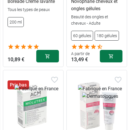
Boréade Crème lavante
Novophane cheveux et
ongles gélules
Tous les types de peaux
Beauté des ongles et
200 ml
cheveux - Adulte
60 gélules
180 gélules
A partir de
10,89 €
13,49 €
Prix bas