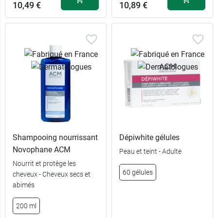
10,49 €
10,89 €
Shampooing nourrissant
Dépiwhite gélules
Novophane ACM
Peau et teint - Adulte
Nourrit et protège les
60 gélules
cheveux - Cheveux secs et
abimés
10,89 €
200 ml
200 ml
15,89 €
500 ml