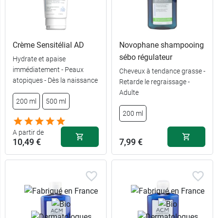
Crème Sensitélial AD
Novophane shampooing
sébo régulateur
Hydrate et apaise
immédiatement - Peaux
Cheveux à tendance grasse -
atopiques - Dès la naissance
Retarde le regraissage -
Adulte
200 ml
500 ml
200 ml
A partir de
10,49 €
7,99 €