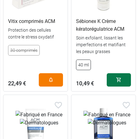
Vitix comprimés ACM
Sébionex K Crème
kératorégulatrice ACM
Protection des cellules
contre le stress oxydatif
Soin exfoliant, lissant les
imperfections et matifiant
30 comprimés
les peaux grasses
8,49 €
500 ml
40 ml
5,99 €
200 ml
22,49 €
10,49 €