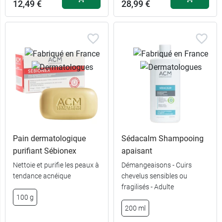
12,49 €
28,99 €
12,99 €
comprimés
Pain dermatologique
Sédacalm Shampooing
purifiant Sébionex
apaisant
Nettoie et purifie les peaux à
Démangeaisons - Cuirs
tendance acnéique
chevelus sensibles ou
22,99 €
500 ml
fragilisés - Adulte
100 g
12,49 €
200 ml
200 ml