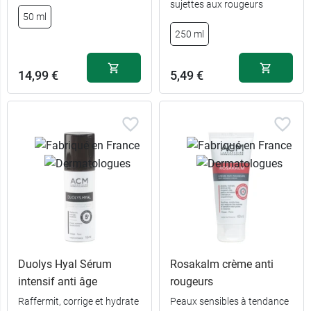
sujettes aux rougeurs
50 ml
10,89 €
200 ml
250 ml
14,99 €
5,49 €
Duolys Hyal Sérum
Rosakalm crème anti
intensif anti âge
rougeurs
Raffermit, corrige et hydrate
Peaux sensibles à tendance