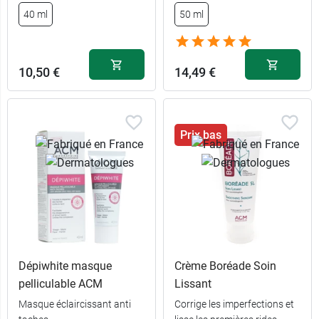
40 ml
50 ml
10,50 €
14,49 €
Prix bas
Dépiwhite masque
Crème Boréade Soin
pelliculable ACM
Lissant
Masque éclaircissant anti
Corrige les imperfections et