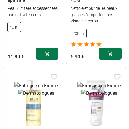
apaisant
ACM
Peaux irritées et desséchées
Nettoie et purifie les peaux
par les traitements
grasses à imperfections -
17,99 €
500 ml
Visage et corps
40 ml
200 ml
11,99 €
200 ml
11,89 €
6,90 €