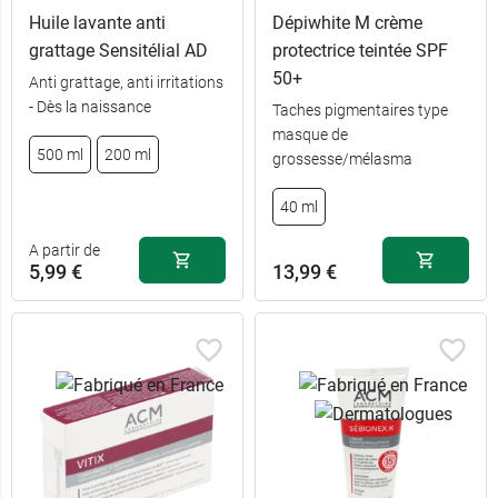
Huile lavante anti
Dépiwhite M crème
grattage Sensitélial AD
protectrice teintée SPF
50+
Anti grattage, anti irritations
- Dès la naissance
Taches pigmentaires type
masque de
500 ml
200 ml
grossesse/mélasma
40 ml
A partir de
5,99 €
13,99 €