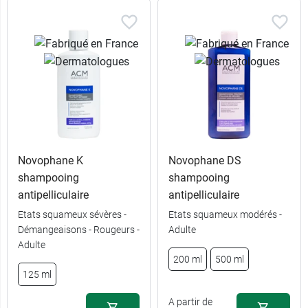
Novophane K
Novophane DS
shampooing
shampooing
antipelliculaire
antipelliculaire
Etats squameux sévères -
Etats squameux modérés -
Démangeaisons - Rougeurs -
Adulte
Adulte
200 ml
500 ml
125 ml
A partir de