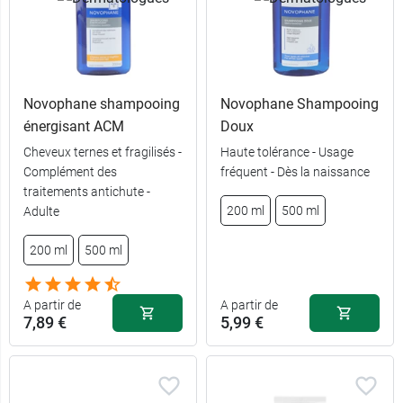
Novophane shampooing
Novophane Shampooing
énergisant ACM
Doux
Cheveux ternes et fragilisés -
Haute tolérance - Usage
Complément des
fréquent - Dès la naissance
10,49 €
200 ml
traitements antichute -
200 ml
500 ml
Adulte
18,99 €
500 ml
200 ml
500 ml
A partir de
A partir de
7,89 €
5,99 €