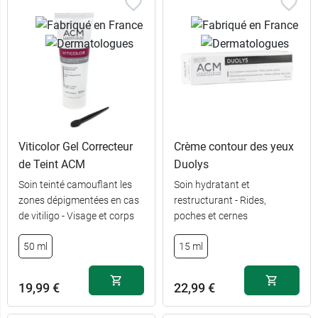
Viticolor Gel Correcteur
Crème contour des yeux
de Teint ACM
Duolys
Soin teinté camouflant les
Soin hydratant et
zones dépigmentées en cas
restructurant - Rides,
de vitiligo - Visage et corps
poches et cernes
50 ml
15 ml
19,99 €
22,99 €