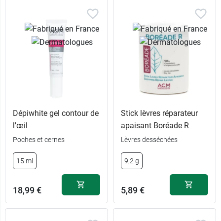
Dépiwhite gel contour de
Stick lèvres réparateur
l'œil
apaisant Boréade R
Poches et cernes
Lèvres desséchées
15 ml
9,2 g
18,99 €
5,89 €