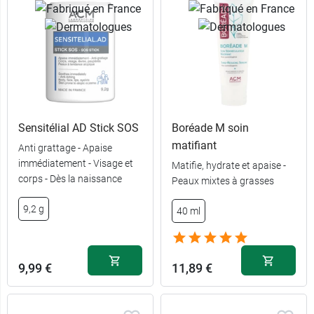
Sensitélial AD Stick SOS
Boréade M soin
matifiant
Anti grattage - Apaise
immédiatement - Visage et
Matifie, hydrate et apaise -
corps - Dès la naissance
Peaux mixtes à grasses
9,2 g
40 ml
7,89 €
5,99 €
200 ml
200 ml
11,49 €
9,49 €
500 ml
500 ml
9,99 €
11,89 €