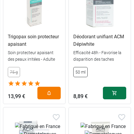
Trigopax soin protecteur
Déodorant unifiant ACM
apaisant
Dépiwhite
Soin protecteur apaisant
Efficacité 48h - Favorise la
des peaux irritées - Adulte
disparition des taches
75 g
50 ml
13,99 €
8,89 €