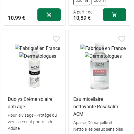
500 ml
200 ml
A partir de
10,99 €
10,89 €
Duolys Crème solaire
Eau micellaire
anti-âge
nettoyante Rosakalm
ACM
Pour le visage - Protège du
vieillissement photo-induit -
Apaise, Démaquille et
15,89 €
500 ml
Adulte
Nettoie les peaux sensibles