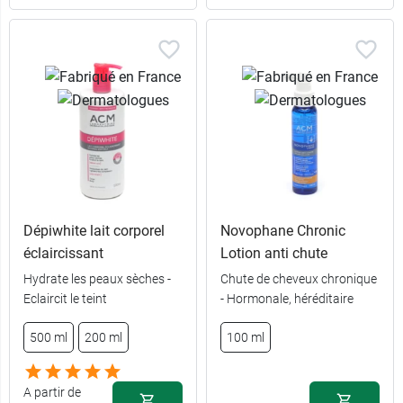
Dépiwhite lait corporel
Novophane Chronic
éclaircissant
Lotion anti chute
Hydrate les peaux sèches -
Chute de cheveux chronique
Eclaircit le teint
- Hormonale, héréditaire
500 ml
200 ml
100 ml
180
29,49 €
comprimés
A partir de
60