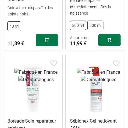
Répare et apaise
immédiatement - Dès la
Aide à faire disparaître les
naissance
points noirs
500 ml
200 ml
40 ml
A partir de
11,89 €
11,99 €
Boreade Soin reparateur
Sébionex Gel nettoyant