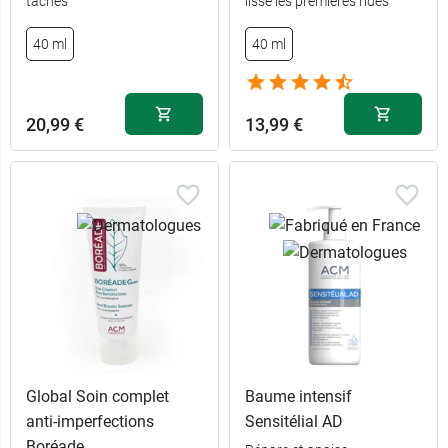
taches
lisse les premières rides
40 ml
40 ml
20,99 €
13,99 €
Global Soin complet
Baume intensif
anti-imperfections
Sensitélial AD
Boréade