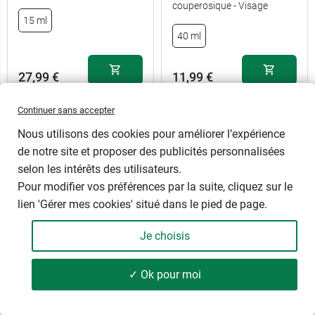
couperosique - Visage
15 ml
40 ml
27,99 €
11,99 €
Continuer sans accepter
Nous utilisons des cookies pour améliorer l’expérience
de notre site et proposer des publicités personnalisées
selon les intérêts des utilisateurs.
Pour modifier vos préférences par la suite, cliquez sur le
lien 'Gérer mes cookies' situé dans le pied de page.
La marque ACM est un laboratoire français indépendant de
Je choisis
taille humaine, spécialisé dans la
dermatologie
, crée en
2001. Le laboratoire ACM a pour but d’apporter des
✓ Ok pour moi
réponses efficaces à des problèmes ciblés, concernant la
54 produits
FILTRER
peau et les cheveux.