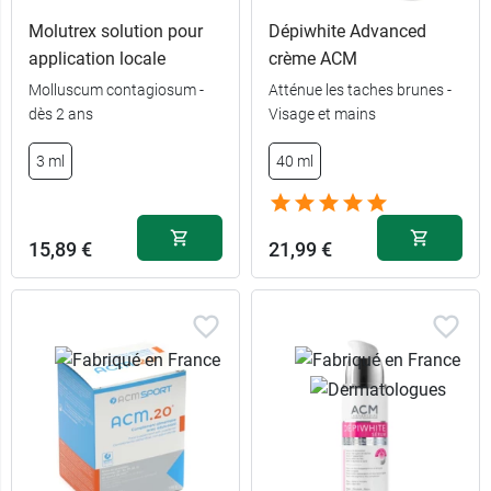
Molutrex solution pour
Dépiwhite Advanced
application locale
crème ACM
Molluscum contagiosum -
Atténue les taches brunes -
dès 2 ans
Visage et mains
13,49 €
60 gélules
3 ml
40 ml
27,99 €
180 gélules
15,89 €
21,99 €