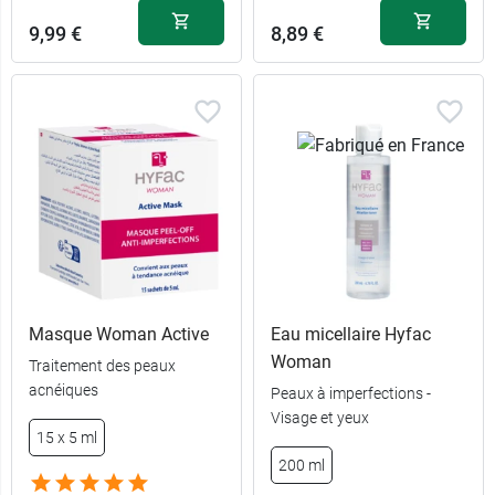
9,99 €
8,89 €
Masque Woman Active
Eau micellaire Hyfac
Woman
Traitement des peaux
acnéiques
Peaux à imperfections -
Visage et yeux
15 x 5 ml
200 ml