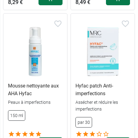
8,29 €
8,49 €
Mousse nettoyante aux
Hyfac patch Anti-
AHA Hyfac
imperfections
10,99 €
300 ml
Peaux à imperfections
Assécher et réduire les
imperfections
8,49 €
150 ml
150 ml
par 30