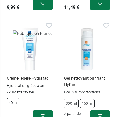
9,99 €
11,49 €
Crème légère Hydrafac
Gel nettoyant purifiant
Hyfac
Hydratation grâce à un
complexe végétal
Peaux à imperfections
40 ml
300 ml
150 ml
A partir de