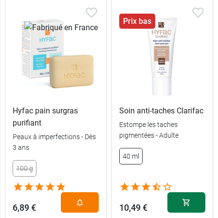
Prix bas
Hyfac pain surgras
Soin anti-taches Clarifac
purifiant
Estompe les taches
pigmentées - Adulte
Peaux à imperfections - Dès
3 ans
40 ml
100 g
6,89 €
10,49 €