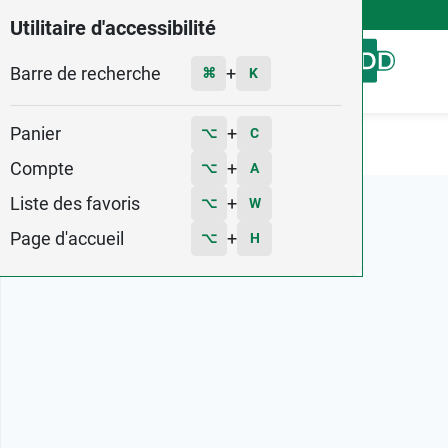
4,9
Voir les 58579 avis
Utilitaire d'accessibilité
Barre de recherche
Menu
+
⌘
K
Panier
+
⌥
C
Accueil
Marques
Neutrogena
Compte
+
⌥
A
Liste des favoris
+
⌥
W
Page d'accueil
+
⌥
H