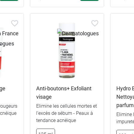
age
Anti-boutons+ Exfoliant
Hydro 
visage
Nettoy
parfum
 rougeurs
Elimine les cellules mortes et
acnéique
l'excès de sébum - Peaux à
Elimine 
tendance acnéique
impuret