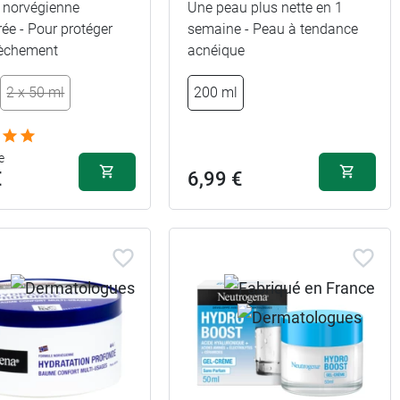
 norvégienne
Une peau plus nette en 1
ée - Pour protéger
semaine - Peau à tendance
èchement
acnéique
2 x 50 ml
200 ml
e
€
6,99 €