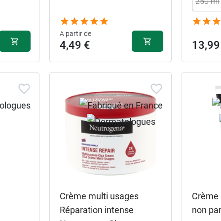
250 ml
A partir de
4,49 €
13,99
Crème multi usages
Crème 
Réparation intense
non pa