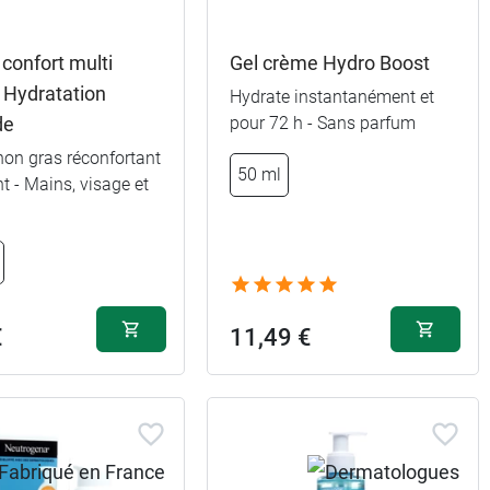
confort multi
Gel crème Hydro Boost
 Hydratation
Hydrate instantanément et
de
pour 72 h - Sans parfum
on gras réconfortant
50 ml
t - Mains, visage et
4,49 €
8,99 €
€
11,49 €