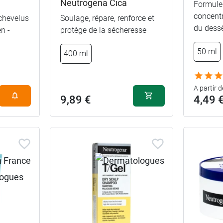
Neutrogena Cica
Formule
concentr
 chevelus
Soulage, répare, renforce et
du dess
n -
protège de la sécheresse
4,49 €
50 ml
50 ml
400 ml
8,99 €
2 x 50 ml
A partir d
9,89 €
4,49 