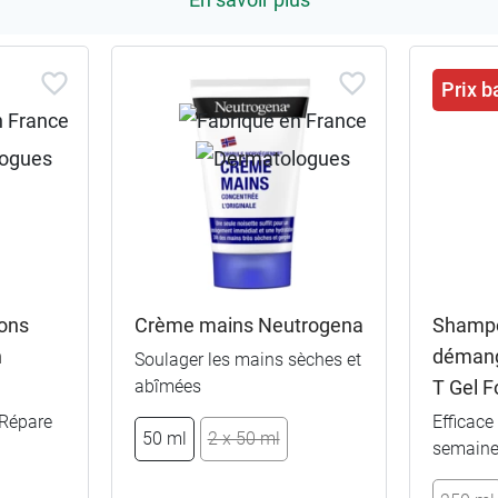
Prix b
lons
Crème mains Neutrogena
Shamp
n
démang
Soulager les mains sèches et
abîmées
T Gel F
 Répare
Efficace
50 ml
2 x 50 ml
semaine 