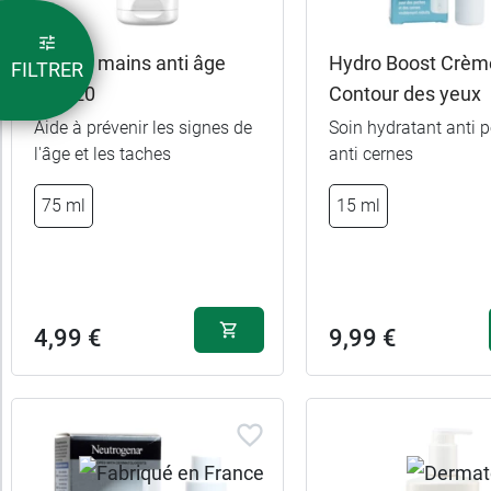
peau
Crème mains anti âge
Hydro Boost Crèm
FILTRER
SPF 20
Contour des yeux
Aide à prévenir les signes de
Soin hydratant anti 
l'âge et les taches
anti cernes
2,49 €
75 ml
15 ml
4,8 g
7,49 €
3 x 4,8 g
4,99 €
9,99 €