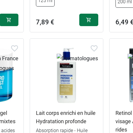
125 ml
200 ml
7,89 €
6,49 
gel
Lait corps enrichi en huile
Retino
mixtes
Hydratation profonde
visage 
rides
 acides
Absorption rapide - Huile