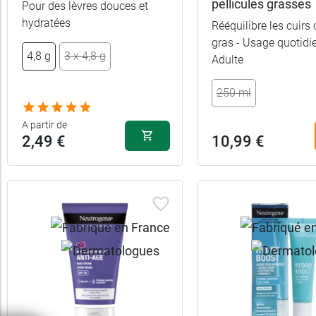
de
pellicules grasses
Pour des lèvres douces et
hydratées
protection
Rééquilibre les cuirs
gras - Usage quotidie
5,99 €
100 ml
4,8 g
3 x 4,8 g
Adulte
Recommandé
par
7,99 €
150 ml
250 ml
A partir de
Sans
2,49 €
10,99 €
octocrylène
Sans
sulfate
Texture
Type
de