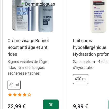
Crème visage Retinol
Lait corps
Boost anti âge et anti
hypoallergénique
rides
Hydratation profo
Signes visibles de l'âge :
Sans parfum - 4 fois 
rides, fermeté, fatigue,
d'hydratation
sécheresse, taches
400 ml
50 ml
22,99 €
9,99 €