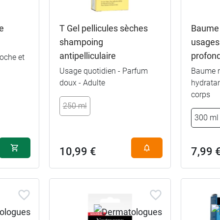
e
T Gel pellicules sèches
Baume 
shampoing
usages
antipelliculaire
profon
poche et
Usage quotidien - Parfum
Baume n
doux - Adulte
hydratan
50 ml
corps
250 ml
300 ml
2 x 50 ml
10,99 €
7,99 