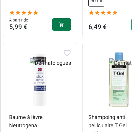
50 ml
catégories
A partir de
Fabriqué
5,99 €
6,49 €
en
France
Promotions
Caractéristiques
Forme
Indication
Baume à lèvre
Shampoing anti
Indice
Neutrogena
pelliculaire T Gel