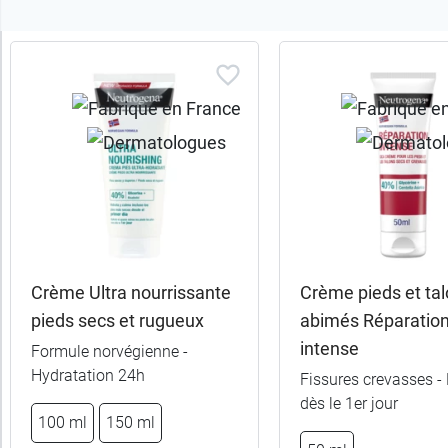
Trier
les
produits
Trier
Par défaut
trer
es
ltats
Crème Ultra nourrissante
Crème pieds et ta
46
pieds secs et rugueux
abimés Réparatio
uits)
intense
Formule norvégienne -
Hydratation 24h
Catégories
Fissures crevasses -
dès le 1er jour
100 ml
150 ml
Sous-