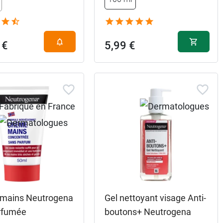
 €
5,99 €
mains Neutrogena
Gel nettoyant visage Anti-
rfumée
boutons+ Neutrogena