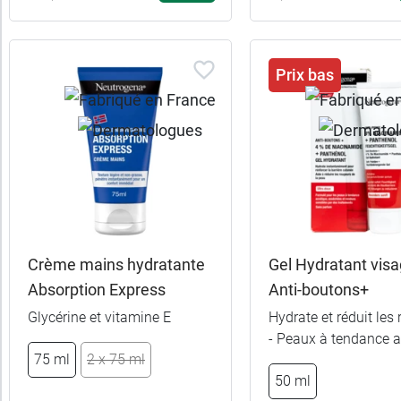
Prix bas
Crème mains hydratante
Gel Hydratant vis
Absorption Express
Anti-boutons+
Glycérine et vitamine E
Hydrate et réduit les
- Peaux à tendance 
75 ml
2 x 75 ml
50 ml