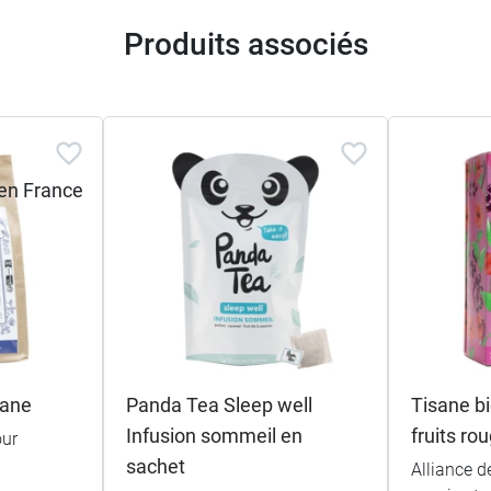
Produits associés
sane
Panda Tea Sleep well
Tisane b
Infusion sommeil en
fruits ro
our
sachet
Alliance d