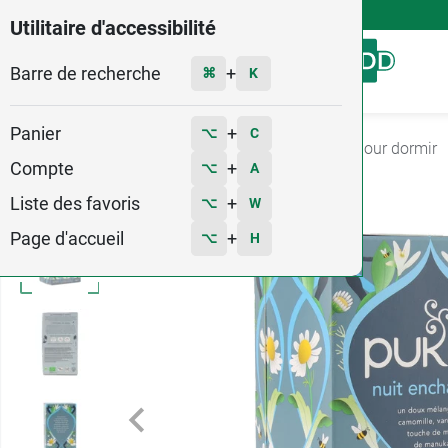
4,9
Voir les 58579 avis
Utilitaire d'accessibilité
Barre de recherche
Menu
+
⌘
K
Panier
+
⌥
C
Accueil
Santé
Stress et sommeil
Tisane pour dormir
Compte
+
⌥
A
Liste des favoris
+
⌥
W
Page d'accueil
+
⌥
H