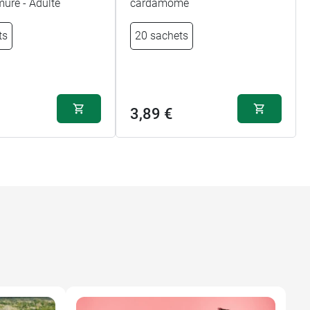
mûre - Adulte
cardamome
ts
20 sachets
3,89 €