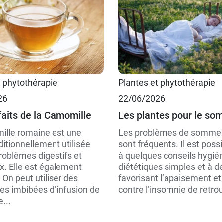
t phytothérapie
Plantes et phytothérapie
26
22/06/2026
faits de la Camomille
Les plantes pour le so
lle romaine est une
Les problèmes de sommeil
ditionnellement utilisée
sont fréquents. Il est poss
roblèmes digestifs et
à quelques conseils hygié
x. Elle est également
diététiques simples et à d
 On peut utiliser des
favorisant l’apaisement et 
s imbibées d’infusion de
contre l’insomnie de retrou
...