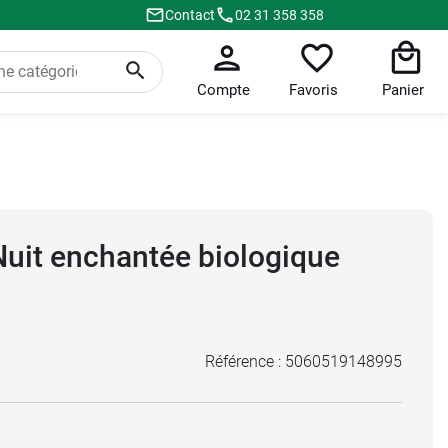
Contact
02 31 358 358
Compte
Favoris
Panier
Nuit enchantée biologique
Référence :
5060519148995