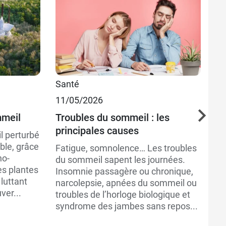
Santé
Sa
11/05/2026
Bi
21
mmeil
Troubles du sommeil : les
principales causes
In
 perturbé
de
ible, grâce
Fatigue, somnolence… Les troubles
no-
P
du sommeil sapent les journées.
es plantes
Insomnie passagère ou chronique,
Le
luttant
narcolepsie, apnées du sommeil ou
un
ver...
troubles de l’horloge biologique et
po
syndrome des jambes sans repos...
be
au