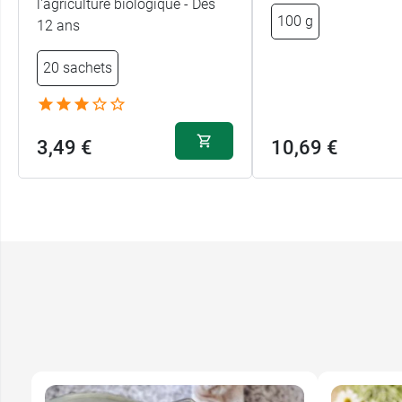
l'agriculture biologique - Dès
100 g
12 ans
20 sachets
3,49 €
10,69 €