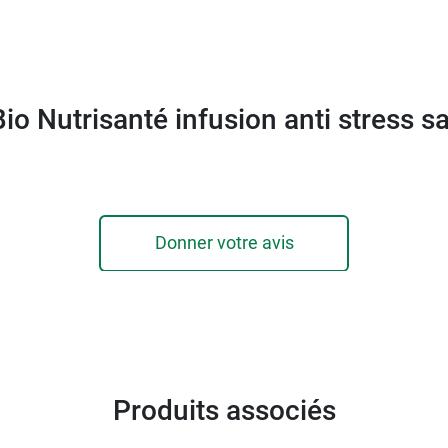
rafe ni colle
Bio Nutrisanté infusion anti stress s
de références d'infusions, comme l'
infusion Détente Bio 
Donner votre avis
Produits associés