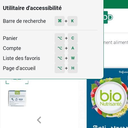
4,9
Voir les 58579 avis
Utilitaire d'accessibilité
Barre de recherche
Menu
+
⌘
K
Panier
+
⌥
C
Accueil
Santé
Stress et sommeil
Complément alimenta
Compte
+
⌥
A
Liste des favoris
+
⌥
W
Page d'accueil
+
⌥
H