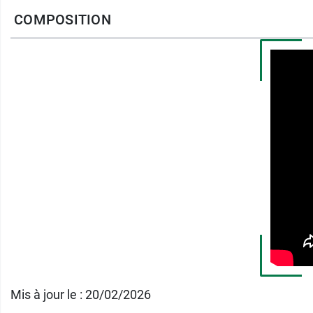
COMPOSITION
Mettre 1 sachet dans une tasse et y verser d
Laisser infuser pendant 3 minutes et jusqu'à
Prendre jusqu'à 3 tasses par jour.
Astuce
: utilisez de l'eau de source pour pré
Caractéristiques :
100 % des ingrédients sont issus de l'Ag
Bio
Certifiée ES-ECO-020-CV Agriculture U
Certifiée AB - Agriculture Biologique
Mis à jour le : 20/02/2026
Sans conservateurs ni additifs