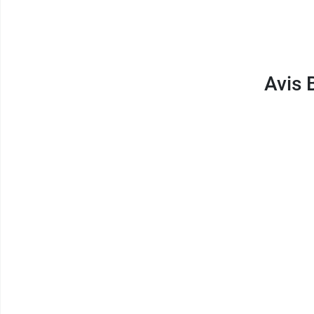
Sans arômes artificiels
Sachets non blanchis au chlore, sans ag
Poids net :
28 g
Avis 
Bio Nutrisanté propose une large sélection 
Conditionnement :
boite de 20 sachets