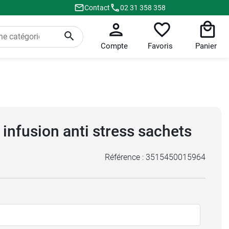
Contact
02 31 358 358
Compte
Favoris
Panier
 infusion anti stress sachets
Référence :
3515450015964