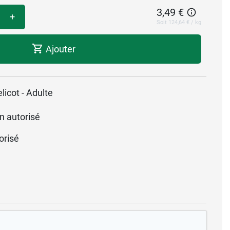
3,49 €
+
Soit 124,64 € / kg
Ajouter
icot - Adulte
n autorisé
orisé