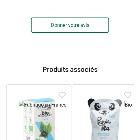
bio ?
Tout d'abord, elle est intégralement composée
d'
extraits naturels et issus de l'agriculture
Donner votre avis
biologique
, pour respecter à la fois la Nature et
la vôtre. D'autre part, la marque Pukka s'attache
à choisir ses matières premières dans le cadre
du
commerce équitable
afin de vous
transmettre, au travers de ses infusions, l'éthique
qu'elle s'est engagée à soutenir par le biais de
Produits associés
ses certifications Fair for Life et Fair Wild.
Conditionnement :
Boîte de 20 sachets
Retrouvez toutes les infusions Pukka sur notre
site, mais aussi le
Thé vert Matcha suprême bio
.