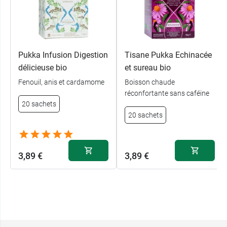
Pukka Infusion Digestion
Tisane Pukka Echinacée
délicieuse bio
et sureau bio
Fenouil, anis et cardamome
Boisson chaude
réconfortante sans caféine
20 sachets
20 sachets
3,89 €
3,89 €