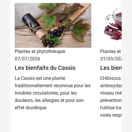
Plantes et phytothérapie
Plantes et phyt
6,39 €
45 gélules
07/07/2026
31/03/2026
Les bienfaits du Cassis
Les bienfait
15,39 €
150 gélules
Le Cassis est une plante
L’Hibiscus est 
traditionnellement reconnue pour les
antioxydants qu
troubles circulatoires, pour les
niveau métabol
douleurs, les allergies et pour son
prévention card
effet diurétique.
l’utilise tradit
voies respiratoi