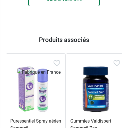
Bio : 100 % des ingrédients sont issus de
l'Agriculture Biologique.
Certifiée AB - Agriculture Biologique
Certifiée ES-ECO-020-CV Agriculture UE/Non
UE
Sans arômes artificiels, additifs ni
Produits associés
conservateurs
Sachets non blanchis au chlore, sans colle
ni agrafe
Pensez aussi à la
tisane de camomille Bio
Nutrisanté
.
Conditionnement
: boite de 20 sachets
Puressentiel Spray aérien
Gummies Valdispert