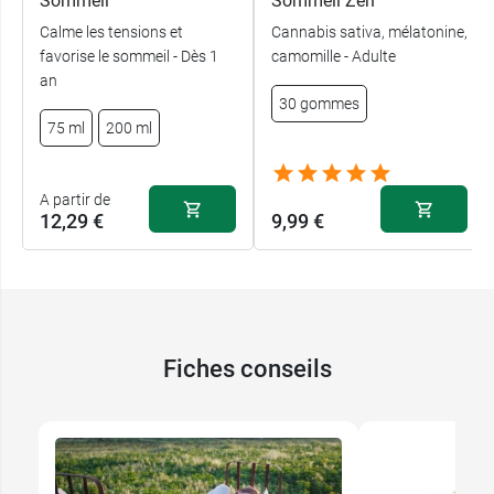
Sommeil
Sommeil Zen
Calme les tensions et
Cannabis sativa, mélatonine,
favorise le sommeil - Dès 1
camomille - Adulte
an
30 gommes
75 ml
200 ml
A partir de
12,29 €
9,99 €
Fiches conseils