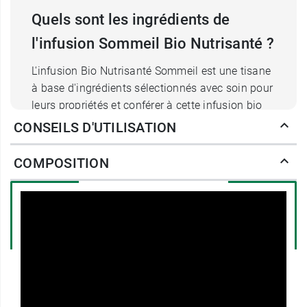
Quels sont les ingrédients de
l'infusion Sommeil Bio Nutrisanté ?
L'infusion Bio Nutrisanté Sommeil est une tisane
à base d'ingrédients sélectionnés avec soin pour
leurs propriétés et conférer à cette infusion bio
une saveur fraiche et douce.
CONSEILS D'UTILISATION
La
verveine
(
Lippia Citriodora
) est une
plante connue pour ses vertus. Elle est
COMPOSITION
d'ailleurs traditionnellement utilisée en
phytothérapie pour diminuer les tensions
et l'agitation, faciliter la
relaxation
et
l'apaisement et
favoriser la détente et la
sérénité
. Elle apporte à cette tisane
une saveur subtilement citronnée.
La
marjolaine
(
Origanum majorana
),
également connue sous le nom d'origan des