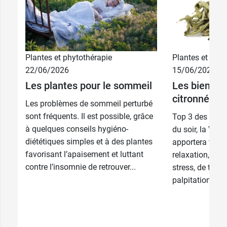
Plantes et phytothérapie
Plantes et phyt
12,29 €
75 ml
22/06/2026
15/06/2026
Les plantes pour le sommeil
Les bienfait
23,19 €
200 ml
citronnée
Les problèmes de sommeil perturbé
sont fréquents. Il est possible, grâce
Top 3 des infus
à quelques conseils hygiéno-
du soir, la Ver
diététiques simples et à des plantes
apportera tous 
favorisant l’apaisement et luttant
relaxation, no
contre l’insomnie de retrouver...
stress, de trou
palpitations, de